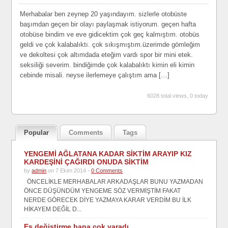
Merhabalar ben zeynep 20 yaşındayım. sizlerle otobüste
başımdan geçen bir olayı paylaşmak istiyorum. geçen hafta
otobüse bindim ve eve gidicektim çok geç kalmıştım. otobüs
geldi ve çok kalabalıktı. çok sıkışmıştım.üzerimde gömleğim
ve dekoltesi çok altımdada eteğim vardı spor bir mini etek.
seksiliği severim. bindiğimde çok kalabalıktı kimin eli kimin
cebinde misali. neyse ilerlemeye çalıştım ama […]
6028 total views, 0 today
Popular
Comments
Tags
YENGEMİ AĞLATANA KADAR SİKTİM ARAYIP KIZ
KARDEŞİNİ ÇAĞIRDI ONUDA SİKTİM
by
admin
on 7 Ekim 2014 -
0 Comments
ÖNCELİKLE MERHABALAR ARKADAŞLAR BUNU YAZMADAN
ÖNCE DÜŞÜNDÜM YENGEME SÖZ VERMİŞTİM FAKAT
NERDE GÖRECEK DİYE YAZMAYA KARAR VERDİM BU İLK
HİKAYEM DEĞİL D...
Eş değiştirme bana çok yaradı