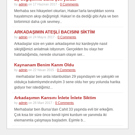
by
admin
on 17 Haziran 2017 -
0 Comments
Merhaba sex hikayeleri okurları, Hakan’larla tanıştıktan sonra
hayatımızın akışı değişmişti. Hakan’ın da dediği gibi Ayla ve ben
birbirimizi daha çok sevmey...
ARKADAŞIMIN ATEŞLİ BACISINI SİKTİM
by
admin
on 24 Mayıs 2017 -
0 Comments
Arkadaşlar size en yakın arkadaşımın kız kardeşiyle nasıl
sikiştiğimizi anlatmak istiyorum. Gerçekten bu olayı her
hatırladığımda, nerede olursam olayın ser...
Kaynanam Benim Karım Oldu
by
admin
on 22 Nisan 2015 -
0 Comments
merhabalar ben arda istanbuldan 29 yaşındayım ve yakışıklı ve
oldukça bakımlıyımdır.evliyim 3 sene oldu her şey yolunda harika
gidiyor her istediğimiz...
Arkadaşımın Karısını İnlete İnlete Siktim
by
admin
on 28 Mart 2017 -
0 Comments
Merhabalar ben Bursa’dan Cahit 33 yaşında evli bir erkeğim.
Çok kısa bir süre önce kendi işimi kurdum ve yanımda iki
elemanımla çalışmaya başladım. Eşimle b...