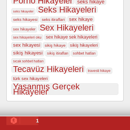
Porno Hikayeler
seks hikaye
Seks Hikayeleri
seks hikayeler
sex hikaye
seks hikayesi
seks itiraflari
Sex Hikayeleri
sex hikayeler
sex hikaye sek hikayeleri
sex hikayeleri oku
sex hikayesi
sikiş hikayeleri
sikiş hikaye
sikiş hikayesi
sikiş itirafları
sohbet hatları
sıcak sohbet hatları
Tecavüz Hikayeleri
travesti hikaye
türk sex hikayeleri
Yaşanmış Gerçek
Hikayeler
1