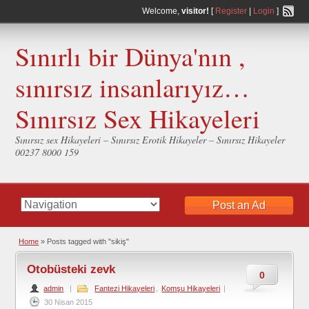
Welcome,
visitor!
[
Register
|
Login
]
Sınırlı bir Dünya'nın ,
sınırsız insanlarıyız…
Sınırsız Sex Hikayeleri
Sınırsız sex Hikayeleri – Sınırsız Erotik Hikayeler – Sınırsız Hikayeler
00237 8000 159
Post an Ad
Home
»
Posts tagged with "sikiş"
Otobüsteki zevk
0
admin
|
Fantezi Hikayeleri
,
Komşu Hikayeleri
|
30 Nisan 2015