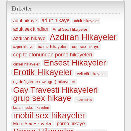
Etiketler
adult hikaye
adul hikaye
adult hikayeler
adult sex itirafları
Anal Sex Hikayeleri
Azdıran Hikayeler
azdıran hikaye
baldız hikayeleri
cep sex hikaye
azgın hikaye
cep telefonundan porno hikayeleri
Ensest Hikayeler
cinsel hikayeler
Erotik Hikayeler
evli çift hikayeleri
eş değiştirme (swinger) hikayeleri
Gay Travesti Hikayeleri
grup sex hikaye
kuzen sikiş
kızların seks hikayeleri
mobil sex hikayeler
porno hikaye
Mobil Sex Hikayeleri