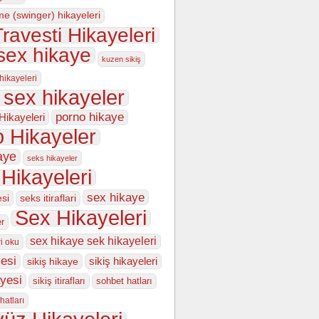
me (swinger) hikayeleri
ravesti Hikayeleri
sex hikaye
kuzen sikiş
 hikayeleri
 sex hikayeler
porno hikaye
Hikayeleri
 Hikayeler
aye
seks hikayeler
Hikayeleri
sex hikaye
esi
seks itiraflari
Sex Hikayeleri
er
sex hikaye sek hikayeleri
i oku
esi
sikiş hikayeleri
sikiş hikaye
ayesi
sikiş itirafları
sohbet hatları
hatları