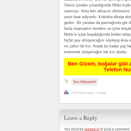
Sikimi içinden çıkardığımda Melis kıpkır
sanmıştı. Ama ben arkasını dönmesini s
şeye itaat ediyordu. Koltukta dönüp dom
girdim. Bir yandan da parmağımla göt d
fazla tutamadım kendimi ve içine boşa
Melis’in içine boşaldığımda birden telaş
hiçbir şey olmayacağını söyleyip ikna 
ve çekici bir kız. Arada bu kadar yaş f
evlenmek isteyeceğim tek kız olurdu
Ben Gizem, boğalar gibi 
Telefon N
Sex Hikayeleri
2194 total views, 1 today
Leave a Reply
You must be
logged in
to post a comment.