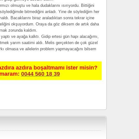
mızı olmuştu ve hala dudaklarını ısırıyordu. Bittiğini
öylediğimde bitmediğini anladı. Yine de söylediğim her
aldı. Bacaklarını biraz araladıktan sonra tekrar içine
eliğini okşuyordum. Oraya da göz diksem de artık daha
lmak zorunda kaldım.
 yaptı ve ayağa kalktı. Gidip ertesi gün hapı alacağımı,
etmek yarım saatimi aldı. Melis gerçekten de çok güzel
arkı olmasa ve ailelerin problem yapmayacağını bilsem
azdıra azdıra boşaltmamı ister misin?
umaram:
0044 560 18 39