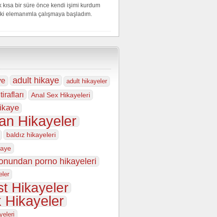
 kısa bir süre önce kendi işimi kurdum
iki elemanımla çalışmaya başladım.
adult hikaye
ye
adult hikayeler
tirafları
Anal Sex Hikayeleri
ikaye
an Hikayeler
baldız hikayeleri
kaye
fonundan porno hikayeleri
eler
t Hikayeler
k Hikayeler
yeleri