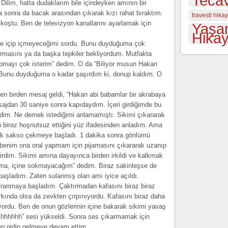
Tecav
. Dilim, hatta dudaklarım bile içindeyken amının bir
a sonra da bacak arasından çıkarak kızı rahat bıraktım.
travesti hika
e koştu. Ben de televizyon kanallarını ayarlamak için
Yaşa
Hikay
hve içip içmeyeceğimi sordu. Bunu duyduğuma çok
rmasını ya da başka tepkiler bekliyordum. Mutfakta
yapmayı çok isterim” dedim. O da “Biliyor musun Hakan
 Bunu duyduğuma o kadar şaşırdım ki, donup kaldım. O
rken birden mesaj geldi, “Hakan abi babamlar bir akrabaya
sajdan 30 saniye sonra kapıdaydım. İçeri girdiğimde bu
dim. Ne demek istediğimi anlamamıştı. Sikimi çıkararak
u biraz hoşnutsuz ettiğini yüz ifadesinden anladım. Ama
arak sakso çekmeye başladı. 1 dakika sonra gönlümü
 benim ona oral yapmam için pijamasını çıkararak uzanıp
girdim. Sikimi amına dayayınca birden irkildi ve kalkmak
rkma, içine sokmayacağım” dedim. Biraz sakinleşse de
başladım. Zaten sulanmış olan amı iyice açıldı.
vranmaya başladım. Çaktırmadan kafasını biraz biraz
rkında olsa da zevkten çırpınıyordu. Kafasını biraz daha
yordu. Ben de onun gözlerinin içine bakarak sikimi yavaş
Ahhhhhh” sesi yükseldi. Sonra ses çıkarmamak için
ken gidip gelmeye devam ettim.