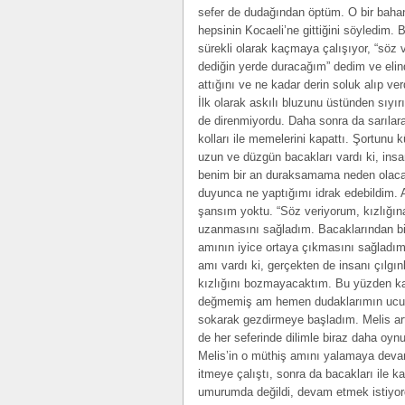
sefer de dudağından öptüm. O bir bahane
hepsinin Kocaeli’ne gittiğini söyledim
sürekli olarak kaçmaya çalışıyor, “söz
dediğin yerde duracağım” dedim ve elind
attığını ve ne kadar derin soluk alıp ver
İlk olarak askılı bluzunu üstünden sıyırı
de direnmiyordu. Daha sonra da sarılar
kolları ile memelerini kapattı. Şortunu k
uzun ve düzgün bacakları vardı ki, insa
benim bir an duraksamama neden olacak b
duyunca ne yaptığımı idrak edebildim.
şansım yoktu. “Söz veriyorum, kızlığı
uzanmasını sağladım. Bacaklarından biri
amının iyice ortaya çıkmasını sağladım
amı vardı ki, gerçekten de insanı çılgın
kızlığını bozmayacaktım. Bu yüzden ka
değmemiş am hemen dudaklarımın ucunda
sokarak gezdirmeye başladım. Melis art
de her seferinde dilimle biraz daha oy
Melis’in o müthiş amını yalamaya deva
itmeye çalıştı, sonra da bacakları ile
umurumda değildi, devam etmek istiyor