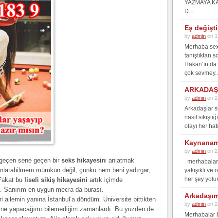
YAZMAYA K
D...
Eş değişt
by
admin
on 1
Merhaba sex 
tanıştıktan s
Hakan’ın da 
çok sevmey..
ARKADAŞI
by
admin
on 2
Arkadaşlar s
nasıl sikişti
olayı her hat
Kaynanam
by
admin
on 2
geçen sene geçen bir
seks hikayesi
ni anlatmak
merhabalar 
anlatabilmem mümkün değil, çünkü hem beni yadırgar,
yakışıklı ve
her şey yolun
 Fakat bu
liseli sikiş hikayesini
artık içimde
m. Sanırım en uygun mecra da burası.
Arkadaşımı
i ailemin yanına İstanbul’a döndüm. Üniversite bittikten
by
admin
on 2
m ne yapacağımı bilemediğim zamanlardı. Bu yüzden de
Merhabalar b