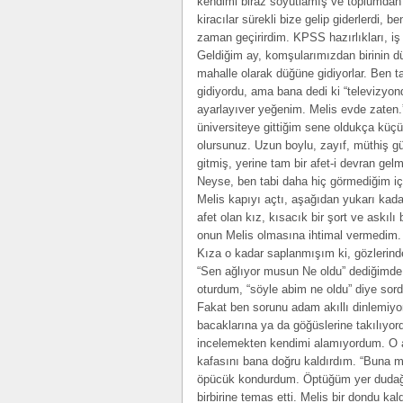
kendimi biraz soyutlamış ve toplumdan
kiracılar sürekli bize gelip giderlerdi,
zaman geçirirdim. KPSS hazırlıkları, iş 
Geldiğim ay, komşularımızdan birinin d
mahalle olarak düğüne gidiyorlar. Ben t
gidiyordu, ama bana dedi ki “televizyond
ayarlayıver yeğenim. Melis evde zaten.”
üniversiteye gittiğim sene oldukça küçü
olursunuz. Uzun boylu, zayıf, müthiş güz
gitmiş, yerine tam bir afet-i devran gelm
Neyse, ben tabi daha hiç görmediğim içi
Melis kapıyı açtı, aşağıdan yukarı kada
afet olan kız, kısacık bir şort ve askılı
onun Melis olmasına ihtimal vermedim. T
Kıza o kadar saplanmışım ki, gözlerinde
“Sen ağlıyor musun Ne oldu” dediğimde 
oturdum, “söyle abim ne oldu” diye sord
Fakat ben sorunu adam akıllı dinlemi
bacaklarına ya da göğüslerine takılıyo
incelemekten kendimi alamıyordum. O 
kafasını bana doğru kaldırdım. “Buna m
öpücük kondurdum. Öptüğüm yer dudağın
birbirine temas etti. Melis bir dondu ka