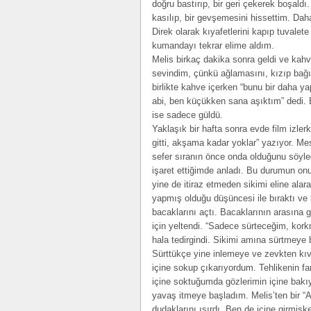
doğru bastırıp, bir geri çekerek boşaldı
kasılıp, bir gevşemesini hissettim. Dah
Direk olarak kıyafetlerini kapıp tuvalet
kumandayı tekrar elime aldım.
Melis birkaç dakika sonra geldi ve ka
sevindim, çünkü ağlamasını, kızıp bağı
birlikte kahve içerken “bunu bir daha 
abi, ben küçükken sana aşıktım” dedi.
ise sadece güldü.
Yaklaşık bir hafta sonra evde film izle
gitti, akşama kadar yoklar” yazıyor. Me
sefer sıranın önce onda olduğunu söyle
işaret ettiğimde anladı. Bu durumun on
yine de itiraz etmeden sikimi eline al
yapmış olduğu düşüncesi ile bıraktı ve
bacaklarını açtı. Bacaklarının arasına 
için yeltendi. “Sadece sürteceğim, ko
hala tedirgindi. Sikimi amına sürtmeye 
Sürttükçe yine inlemeye ve zevkten kı
içine sokup çıkarıyordum. Tehlikenin fa
içine soktuğumda gözlerimin içine bakı
yavaş itmeye başladım. Melis’ten bir “
dudaklarını ısırdı. Ben de içine girmiş