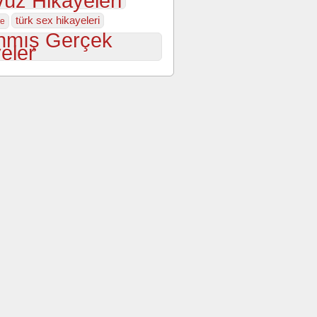
üz Hikayeleri
türk sex hikayeleri
ye
nmış Gerçek
eler