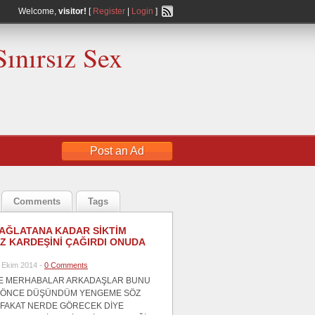
Welcome,
visitor!
[
Register
|
Login
]
Sınırsız Sex
Post an Ad
Comments
Tags
AĞLATANA KADAR SİKTİM
IZ KARDEŞİNİ ÇAĞIRDI ONUDA
 Ekim 2014 -
0 Comments
E MERHABALAR ARKADAŞLAR BUNU
 ÖNCE DÜŞÜNDÜM YENGEME SÖZ
 FAKAT NERDE GÖRECEK DİYE