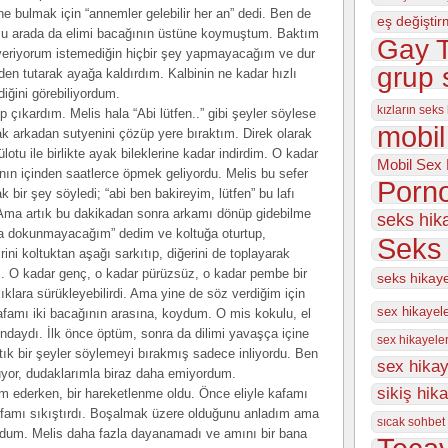
 bulmak için “annemler gelebilir her an” dedi. Ben de
eş değiştir
. Bu arada da elimi bacağının üstüne koymuştum. Baktım
Gay T
 veriyorum istemediğin hiçbir şey yapmayacağım ve dur
grup 
en tutarak ayağa kaldırdım. Kalbinin ne kadar hızlı
diğini görebiliyordum.
kızların seks
p çıkardım. Melis hala “Abi lütfen..” gibi şeyler söylese
mobil
ak arkadan sutyenini çözüp yere bıraktım. Direk olarak
ülotu ile birlikte ayak bileklerine kadar indirdim. O kadar
Mobil Sex 
nın içinden saatlerce öpmek geliyordu. Melis bu sefer
Porno
ir şey söyledi; “abi ben bakireyim, lütfen” bu lafı
 Ama artık bu dakikadan sonra arkamı dönüp gidebilme
seks hik
na dokunmayacağım” dedim ve koltuğa oturtup,
Seks 
ni koltuktan aşağı sarkıtıp, diğerini de toplayarak
. O kadar genç, o kadar pürüzsüz, o kadar pembe bir
seks hikay
lıklara sürükleyebilirdi. Ama yine de söz verdiğim için
sex hikayel
famı iki bacağının arasına, koydum. O mis kokulu, el
ydı. İlk önce öptüm, sonra da dilimi yavaşça içine
sex hikayeler
ık bir şeyler söylemeyi bırakmış sadece inliyordu. Ben
sex hikay
nuyor, dudaklarımla biraz daha emiyordum.
sikiş hik
m ederken, bir hareketlenme oldu. Önce eliyle kafamı
 kafamı sıkıştırdı. Boşalmak üzere olduğunu anladım ama
sıcak sohbet 
dum. Melis daha fazla dayanamadı ve amını bir bana