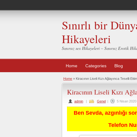
Sınırlı bir Düny
Hikayeleri
Sınırsız sex Hikayeleri – Sınırsız Erotik H
Home
Categories
Blog
Home
»
Kiracının Liseli Kızı Ağlayınca Teselli Etti
Kiracının Liseli Kızı Ağl
admin
|
Genel
|
5 Nisan 2020
Ben Sevda, azgınlığı so
Telefon N