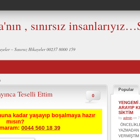
a'nın , sınırsız insanlarıyız…
ikayeler – Sınırsız Hikayeler 00237 8000 159
m
Popular
ayınca Teselli Ettim
0
YENGEMİ 
ARAYIP K
SİKTİM
nuna kadar yaşayıp boşalmaya hazır
by
admin
on 7
mısın?
ÖNCELİKL
umaram:
0044 560 18 39
YAZMADAN
VERMİŞTİM