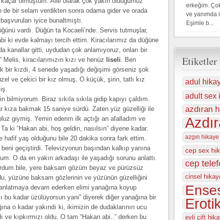
 kaçar olmuştum. Aile olarak çok yakın olduğumuz
erkeğim. Çok
 ben de bir selam verdikten sonra odama gider ve orada
ve yanımda 
başvuruları iyice bunaltmıştı.
Eşimle b...
üğünü vardı. Düğün ta Kocaeli’nde. Servis tutmuşlar,
abi ki evde kalmayı tercih ettim. Kiracılarımız da düğüne
a kanallar gitti, uydudan çok anlamıyoruz, onları bir
Etiketler
 Melis, kiracılarımızın kızı ve henüz
liseli
. Ben
k bir kızdı, 4 senede yaşadığı değişimi görseniz şok
el ve çekici bir kız olmuş. O küçük, şirin, tatlı kız
adul hika
iş.
adult sex i
n bilmiyorum. Biraz sıkıla sıkıla gidip kapıyı çaldım.
azdıran h
r kıza bakmak 15 saniye sürdü. Zaten yüz güzelliği ile
 bluz giymiş. Yemin ederim ilk açtığı an afalladım ve
Azdır
a ki “Hakan abi, hoş geldin, nasılsın” diyene kadar.
azgın hikaye
 hafif yaş olduğunu bile 20 dakika sonra fark ettim.
beni geçiştirdi. Televizyonun başından kalkıp yanına
cep sex hi
um. O da en yakın arkadaşı ile yaşadığı sorunu anlattı.
cep tele
yordum bile, yere baksam gözüm beyaz ve pürüzsüz
cinsel hikay
rdu, yüzüne baksam gözlerinin ve yüzünün güzelliğini
Enses
anlatmaya devam ederken elimi yanağına koyup
ı bu kadar üzülüyorsun yani” diyerek diğer yanağına bir
Eroti
a o kadar yakındı ki, ikimizin de dudaklarının ucu
ldı ve kıpkırmızı oldu. O tam “Hakan abi..” derken bu
evli çift hika