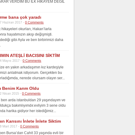
ARAR VERDİM BU İLK HİKAYEM DEĞİL
irme bana çok yaradı
7 Haziran 2017 -
0 Comments
hikayeleri okurları, Hakan’larla
onra hayatımızın akışı değişmişti.
dediği gibi Ayla ve ben birbirimizi daha
.
MIN ATEŞLİ BACISINI SİKTİM
4 Mayıs 2017 -
0 Comments
ize en yakın arkadaşımın kız kardeşiyle
ğimizi anlatmak istiyorum. Gerçekten bu
ırladığımda, nerede olursam olayın ser...
 Benim Karım Oldu
2 Nisan 2015 -
0 Comments
ben arda istanbuldan 29 yaşındayım ve
 oldukça bakımlıyımdır.evliyim 3 sene oldu
da harika gidiyor her istediğimiz...
n Karısını İnlete İnlete Siktim
8 Mart 2017 -
0 Comments
en Bursa’dan Cahit 33 yaşında evli bir