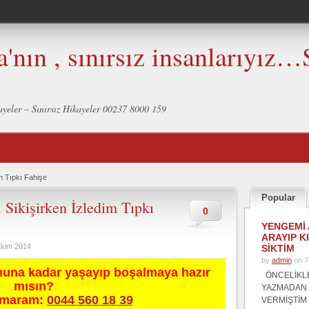
a'nın , sınırsız insanlarıyız…
ikayeler – Sınırsız Hikayeler 00237 8000 159
m Tıpkı Fahişe
Popular
Sikişirken İzledim Tıpkı
0
YENGEMİ 
ARAYIP K
Ekim 2014
SİKTİM
by
admin
on 7
nuna kadar yaşayıp boşalmaya hazır
ÖNCELİKL
mısın?
YAZMADAN
umaram:
0044 560 18 39
VERMİŞTİM