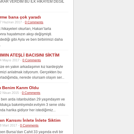
ARAR VERDİM BU İLK HİKAYEM DEĞİL
irme bana çok yaradı
7 Haziran 2017 -
0 Comments
hikayeleri okurları, Hakan’larla
onra hayatımızın akışı değişmişti.
dediği gibi Ayla ve ben birbirimizi daha
.
MIN ATEŞLİ BACISINI SİKTİM
4 Mayıs 2017 -
0 Comments
ize en yakın arkadaşımın kız kardeşiyle
ğimizi anlatmak istiyorum. Gerçekten bu
ırladığımda, nerede olursam olayın ser...
 Benim Karım Oldu
2 Nisan 2015 -
0 Comments
ben arda istanbuldan 29 yaşındayım ve
 oldukça bakımlıyımdır.evliyim 3 sene oldu
da harika gidiyor her istediğimiz...
n Karısını İnlete İnlete Siktim
8 Mart 2017 -
0 Comments
en Bursa’dan Cahit 33 yaşında evli bir