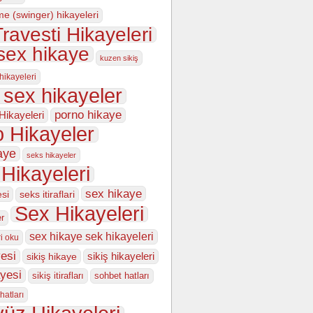
me (swinger) hikayeleri
ravesti Hikayeleri
sex hikaye
kuzen sikiş
 hikayeleri
 sex hikayeler
porno hikaye
Hikayeleri
 Hikayeler
aye
seks hikayeler
Hikayeleri
sex hikaye
esi
seks itiraflari
Sex Hikayeleri
er
sex hikaye sek hikayeleri
i oku
esi
sikiş hikayeleri
sikiş hikaye
ayesi
sikiş itirafları
sohbet hatları
hatları