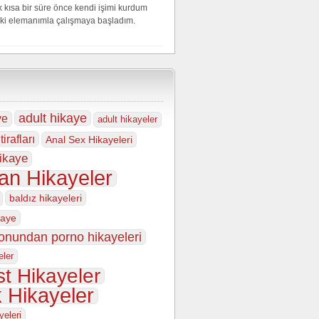
 kısa bir süre önce kendi işimi kurdum
iki elemanımla çalışmaya başladım.
adult hikaye
ye
adult hikayeler
tirafları
Anal Sex Hikayeleri
ikaye
an Hikayeler
baldız hikayeleri
kaye
fonundan porno hikayeleri
eler
t Hikayeler
k Hikayeler
yeleri