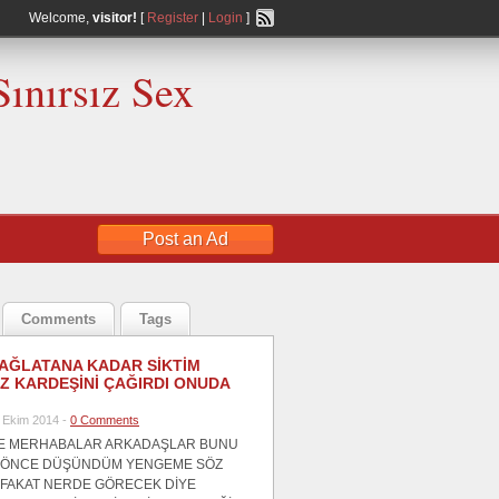
Welcome,
visitor!
[
Register
|
Login
]
Sınırsız Sex
Post an Ad
Comments
Tags
AĞLATANA KADAR SİKTİM
IZ KARDEŞİNİ ÇAĞIRDI ONUDA
 Ekim 2014 -
0 Comments
E MERHABALAR ARKADAŞLAR BUNU
 ÖNCE DÜŞÜNDÜM YENGEME SÖZ
 FAKAT NERDE GÖRECEK DİYE