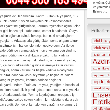
erkeğim. Çok
ve yanımda 
Eşimle b...
aşında evli bir erkeğim. Karım Sultan 36 yaşında, 1.60
alı bir kadındır. Aslen Konyanın bir kasabasındanız.
t ziyaretine gittiğimizde, karımın teyzesinin oğlunu olan
Etiketler
 gibi hanzo tipli, kaba saba, esmer bir adamdı. Oraya
esinin oğlunun evinde bırakıp, ben eski arkadaşlarımı
ya gittim. Arkadaşlarla görüştükten sonra akşam tekrar
adul hika
altmak için bahçe içlerinden geçiyordum. Az ilerde
adult sex i
alde görünce yanına gideyim diye yolumu değiştirdim.
azdıran h
ığını görüp merkla dikkatlice baktım, bir kadınla
Azdır
 önce sesizce uzaklaşmak istedim, ama merak ya bu,
ıp, çalıların arkasından gizlice izlemeye karar verdim.
azgın hikaye
değildi, Adem karısını bir başka kadınla aldatıyordu.
ce biraz daha yaklaşıp seyretmeye başladım. Adem
cep sex hi
arağını yalıyordu, kadının sadece saçlarını
cep tele
 kalkıyordu. Adem, “Yala aşkım yala, yarağımın hepsini al
cinsel hikay
i, karı nasıl sikilir şimdi gösterecem sana, o boynuzlu
Enses
du. Arada sırada da, “Amına koyduğumun orospusu iyi
Şimdi Ademe sakso çeken kadının kim olduğunu daha çok
Eroti
ar sürdü. Ben de onları izlerken yarağımı çıkarmış 31
evli çift hika