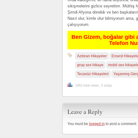
sikişmelerini gizlice seyrettim. Müthiş
Şimdi Afyona döndük ve ben başkalarını
Nasıl olur, kimle olur bilmiyorum ama, 
çalışıyorum.
Ben Gizem, boğalar gibi 
Telefon N
Azdıran Hikayeler
Ensest Hikayel
grup sex hikaye
mobil sex hikayel
Tecavüz Hikayeleri
Yaşanmış Gerç
1852 total views, 5 today
Leave a Reply
You must be
logged in
to post a comment.