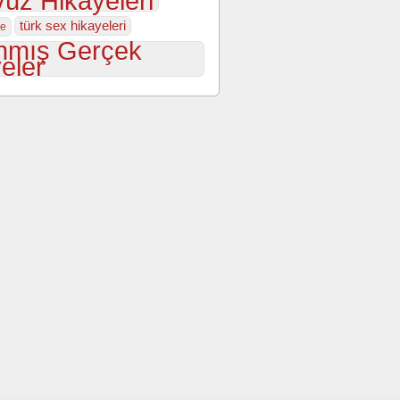
üz Hikayeleri
türk sex hikayeleri
ye
nmış Gerçek
eler