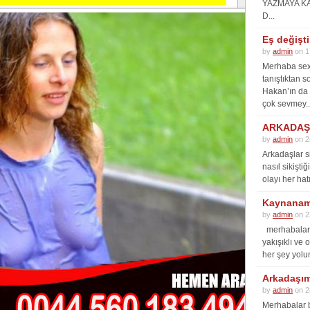
YAZMAYA K
D...
Eş değişt
by
admin
on 1
Merhaba sex 
tanıştıktan s
Hakan’ın da 
çok sevmey..
ARKADAŞI
by
admin
on 2
Arkadaşlar s
nasıl sikişti
olayı her hat
Kaynanam
by
admin
on 2
merhabalar 
yakışıklı ve
her şey yolun
Arkadaşımı
by
admin
on 2
Merhabalar b