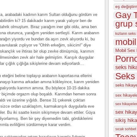
eş değiştir
Gay T
ca, arabadaki kadının karım Sultan olduğunu gördüm ve
ilirdim ki? 15 dakikadır karım yarak yalıyor ben de
grup 
 tahrik olmuştum. Biraz yarağım iner gibi oldu, ama ben
na oturunca, yarağım yeniden sertleşti. Karım arabanın
kızların seks
rağın yiyordu ve bundan da aşırı zevk alıyordu ki, bu
mobil
 savrularak zıplıyor ve “Ohhh erkeğim, sikicim!” diye
Mobil Sex 
ıskançlık ve ihtiras bir olup zevke dönüşmüş, karımın
Porno
ilmesinden zevk alır hale gelmiştim. Karışık duygular
nlar çığlık çığlığa sikişlerine devam ediyorlardı…
seks hik
Seks 
 eteğini beline toplayıp arabanın kaportasına ellerini
aşıp karıma arkadan amına kökleyince, karım yeniden
seks hikay
palıyordu karımın amına. Bu böylece 10-15 dakika
 bir biçimde orgazm olup boşaldı. Karımdan hemen sonra
sex hikayel
dı ve üzerine yığıldı. Bense 31 çekerek çoktan
sex hikayeler
ssizce ordan uzaklaştım, karmakarışık duygularla eve
sex hikay
diler. Bu iki saatte kesin sikişmeye devam ettiler. Güya
liyorlarmış. Ben bir şey diyemedim tabi, gördüklerimi
sikiş hik
mla evliliğimi sürdürmeye karar verdim.
sıcak sohbet 
ara çaktırmadan ortam hazırlayıp karımla Ademin