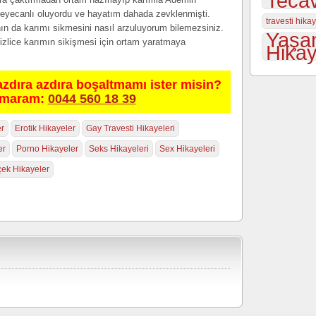
Tecav
 heyecanlı oluyordu ve hayatım dahada zevklenmişti.
travesti hika
n da karımı sikmesini nasıl arzuluyorum bilemezsiniz.
Yaşa
gizlice karımın sikişmesi için ortam yaratmaya
Hikay
azdıra azdıra boşaltmamı ister misin?
umaram:
0044 560 18 39
er
Erotik Hikayeler
Gay Travesti Hikayeleri
er
Porno Hikayeler
Seks Hikayeleri
Sex Hikayeleri
ek Hikayeler