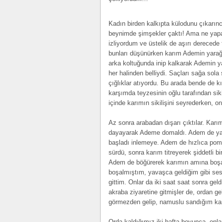
Kadın birden kalkıpta külodunu çıkarın
beynimde şimşekler çaktı! Ama ne yapab
izliyordum ve üstelik de aşırı derecede
bunları düşünürken karım Ademin yarağı
arka koltuğunda inip kalkarak Ademin ya
her halinden belliydi. Saçları sağa sola
çığlıklar atıyordu. Bu arada bende de k
karşımda teyzesinin oğlu tarafından sik
içinde karımın sikilişini seyrederken, o
Az sonra arabadan dışarı çıktılar. Karım
dayayarak Ademe domaldı. Adem de yan
başladı inlemeye. Adem de hızlıca pom
sürdü, sonra karım titreyerek şiddetli
Adem de böğürerek karımın amına boşal
boşalmıştım, yavaşca geldiğim gibi se
gittim. Onlar da iki saat saat sonra gel
akraba ziyaretine gitmişler de, ordan ge
görmezden gelip, namuslu sandığım karı
Orda kaldığımız iki hafta boyunca, onl