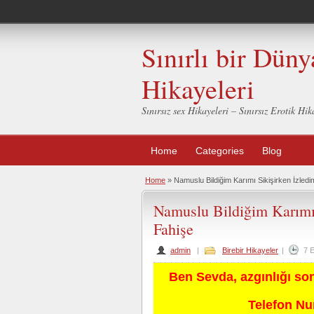
Sınırlı bir Düny
Hikayeleri
Sınırsız sex Hikayeleri – Sınırsız Erotik H
Home
Categories
Blog
Home
»
Namuslu Bildiğim Karımı Sikişirken İzledi
Namuslu Bildiğim Karımı 
Fahişe
admin
|
Birebir Hikayeler
|
7 
Ben Sevda, azgınlığı so
Telefon N