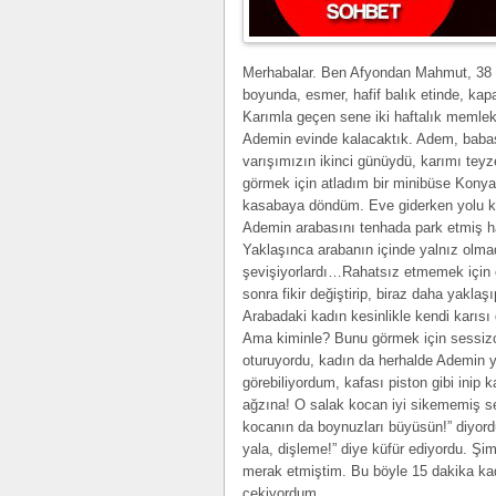
Merhabalar. Ben Afyondan Mahmut, 38 y
boyunda, esmer, hafif balık etinde, kap
Karımla geçen sene iki haftalık memleke
Ademin evinde kalacaktık. Adem, babası
varışımızın ikinci günüydü, karımı teyz
görmek için atladım bir minibüse Konya
kasabaya döndüm. Eve giderken yolu kıs
Ademin arabasını tenhada park etmiş h
Yaklaşınca arabanın içinde yalnız olmad
şevişiyorlardı…Rahatsız etmemek için
sonra fikir değiştirip, biraz daha yaklaş
Arabadaki kadın kesinlikle kendi karısı 
Ama kiminle? Bunu görmek için sessiz
oturuyordu, kadın da herhalde Ademin y
görebiliyordum, kafası piston gibi inip
ağzına! O salak kocan iyi sikememiş sen
kocanın da boynuzları büyüsün!” diyor
yala, dişleme!” diye küfür ediyordu. 
merak etmiştim. Bu böyle 15 dakika kad
çekiyordum…