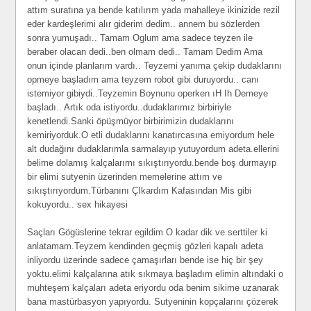
attım suratına ya bende katılırım yada mahalleye ikinizide rezil
eder kardeşlerimi alır giderim dedim.. annem bu sözlerden
sonra yumuşadı.. Tamam Oglum ama sadece teyzen ile
beraber olacan dedi..ben olmam dedi.. Tamam Dedim Ama
onun içinde planlarım vardı.. Teyzemi yanıma çekip dudaklarını
opmeye başladım ama teyzem robot gibi duruyordu.. canı
istemiyor gibiydi..Teyzemin Boynunu operken ıH Ih Demeye
başladı.. Artık oda istiyordu..dudaklarımız birbiriyle
kenetlendi.Sanki öpüşmüyor birbirimizin dudaklarını
kemiriyorduk.O etli dudaklarını kanatırcasına emiyordum hele
alt dudağını dudaklarımla sarmalayıp yutuyordum adeta.ellerini
belime dolamış kalçalarımı sıkıştırıyordu.bende boş durmayıp
bir elimi sutyenin üzerinden memelerine attım ve
sıkıştırıyordum.Türbanını ÇIkardım Kafasından Mis gibi
kokuyordu.. sex hikayesi
Saçları Gögüslerine tekrar egildim O kadar dik ve serttiler ki
anlatamam.Teyzem kendinden geçmiş gözleri kapalı adeta
inliyordu üzerinde sadece çamaşırları bende ise hiç bir şey
yoktu.elimi kalçalarına atık sıkmaya başladım elimin altındaki o
muhteşem kalçaları adeta eriyordu oda benim sikime uzanarak
bana mastürbasyon yapıyordu. Sutyeninin kopçalarını çözerek