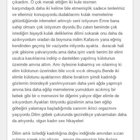
çıkardım. O çok merak ettiğim iki kule resmen
karşımdaydı.daha iki kelime bile etmemiştik.sadece tenlerimiz
ve ellerimiz konuşuyordu.dudaklarımı kulak memelerine
götürdüğümde inlemeleri artmıştı seni istiyorum Emre bana
sahip olmanı çok istiyorum diyordu.Bu zaten benimde çok
istediğim bişeydi.kulak deliklerine dilimi sokarak onu daha da
azdırıyordum oradan da boynuna indim.Kafasını yana eğmiş
kendinden geçmiş bir vaziyette inliyordu ayakta . duracak hali
yok gibisine yalvarıyordu.ama daha işim vardı benim.bir elimi
usulca kasıklarına indirip o dantelden yapılmış külotunun
üzerinde amına attım. Amı öylesine kabarmış ve ıslanmış ki
elim külotunun üzerinden bile vıcık vıcık olmuştu.Bende iki
elimle külotunu ayaklarının dibine bıraktım şimdi kadınlığı
gözlemin önündeydi yanılmıyorsam daha yeni ağda yapmıştı
amına bira daha eğilip memelerine yumuldum acıkmış bir
bebek gibi bir o memesini bir diğerini yalıyor diğer elimle de
sıkıyordum.Ayakları titriyordu güzelimin ama ben eğilip
göbeğini yalamaya başladığımda sanırım ikinci orgazmını
yaşıyordu.Dilim göbek çukurunda gezindikçe yalvarmaları daha
da artıyordu. olgun kadın sex hikayeleri
Dilim artık özlediği kadınlığına doğru indiğinde amından sızan
sularını içmek için ağzımı . amına dayamıştım bile.Aslına