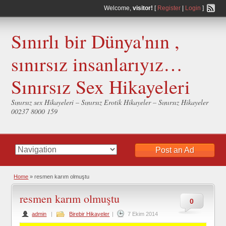
Welcome,
visitor!
[
Register
|
Login
]
Sınırlı bir Dünya'nın ,
sınırsız insanlarıyız…
Sınırsız Sex Hikayeleri
Sınırsız sex Hikayeleri – Sınırsız Erotik Hikayeler – Sınırsız Hikayeler
00237 8000 159
Post an Ad
Home
»
resmen karım olmuştu
resmen karım olmuştu
0
admin
|
Birebir Hikayeler
|
7 Ekim 2014