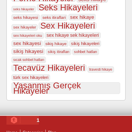
Seks Hikayeleri
seks hikayeler
sex hikaye
seks hikayesi
seks itiraflari
Sex Hikayeleri
sex hikayeler
sex hikaye sek hikayeleri
sex hikayeleri oku
sex hikayesi
sikiş hikayeleri
sikiş hikaye
sikiş hikayesi
sikiş itirafları
sohbet hatları
sıcak sohbet hatları
Tecavüz Hikayeleri
travesti hikaye
türk sex hikayeleri
Yaşanmış Gerçek
Hikayeler
1