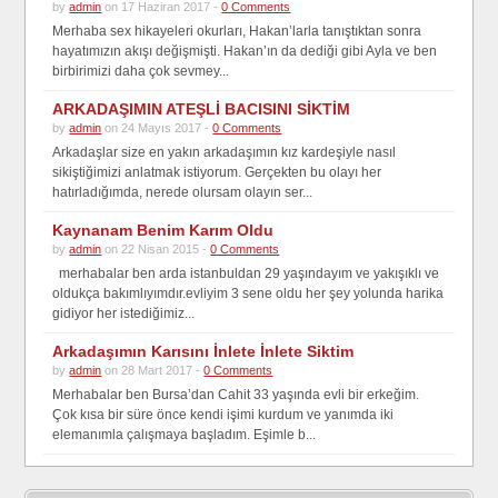
by
admin
on 17 Haziran 2017 -
0 Comments
Merhaba sex hikayeleri okurları, Hakan’larla tanıştıktan sonra
hayatımızın akışı değişmişti. Hakan’ın da dediği gibi Ayla ve ben
birbirimizi daha çok sevmey...
ARKADAŞIMIN ATEŞLİ BACISINI SİKTİM
by
admin
on 24 Mayıs 2017 -
0 Comments
Arkadaşlar size en yakın arkadaşımın kız kardeşiyle nasıl
sikiştiğimizi anlatmak istiyorum. Gerçekten bu olayı her
hatırladığımda, nerede olursam olayın ser...
Kaynanam Benim Karım Oldu
by
admin
on 22 Nisan 2015 -
0 Comments
merhabalar ben arda istanbuldan 29 yaşındayım ve yakışıklı ve
oldukça bakımlıyımdır.evliyim 3 sene oldu her şey yolunda harika
gidiyor her istediğimiz...
Arkadaşımın Karısını İnlete İnlete Siktim
by
admin
on 28 Mart 2017 -
0 Comments
Merhabalar ben Bursa’dan Cahit 33 yaşında evli bir erkeğim.
Çok kısa bir süre önce kendi işimi kurdum ve yanımda iki
elemanımla çalışmaya başladım. Eşimle b...