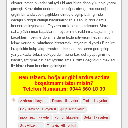
diyordu zaten o kadar suluydu ki amı biraz daha yüklenip yarısı
girmişti.Biraz daha derken tiz bir çığlık atmıştı acı sandığım
çığlık bir anda zevk çığlıkları olmuştu eğilip baktığımda
dediğinin doğru olduğu bacaklarından sızan üç dört damla
kandan anlaşılıyordu. Teyzem artık benim kadınımdı.Biraz
daha yüklenince taşaklarım Teyzemin kasıklarına dayanmıştı
bacaklarını belime dolamış daha fazla istiyorum hepsini sok
içime yarrağını rahmimde hissetmek istiyorum diyordu.Bir süre
bu şekilde kalıp alıştırmıştım sikimi amına sonra geri çekip
yarıya kadar tekrar sokuyordum bunu kaç defa yaptığımı ne
kadar yaptığımı hatırlamıyorum ama sırtıma geçirdiği tırnakları
ile biraz olsun kendime gelmiştim.
Ben Gizem, boğalar gibi azdıra azdıra
boşaltmamı ister misin?
Telefon Numaram:
0044 560 18 39
Azdıran Hikayeler
Ensest Hikayeler
Erotik Hikayeler
Gay Travesti Hikayeleri
grup sex hikaye
mobil sex hikayeler
Porno Hikayeler
Seks Hikayeleri
Sex Hikayeleri
Tecavüz Hikayeleri