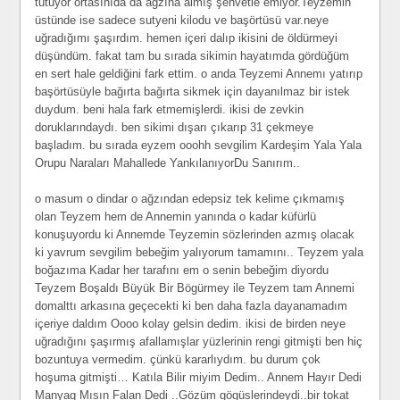
tutuyor ortasınıda da ağzına almış şehvetle emiyor.Teyzemin
üstünde ise sadece sutyeni kilodu ve başörtüsü var.neye
uğradığımı şaşırdım. hemen içeri dalıp ikisini de öldürmeyi
düşündüm. fakat tam bu sırada sikimin hayatımda gördüğüm
en sert hale geldiğini fark ettim. o anda Teyzemi Annemı yatırıp
başörtüsüyle bağırta bağırta sikmek için dayanılmaz bir istek
duydum. beni hala fark etmemişlerdi. ikisi de zevkin
doruklarındaydı. ben sikimi dışarı çıkarıp 31 çekmeye
başladım. bu sırada eyzem ooohh sevgilim Kardeşim Yala Yala
Orupu Naraları Mahallede YankılanıyorDu Sanırım..
o masum o dindar o ağzından edepsiz tek kelime çıkmamış
olan Teyzem hem de Annemin yanında o kadar küfürlü
konuşuyordu ki Annemde Teyzemin sözlerinden azmış olacak
ki yavrum sevgilim bebeğim yalıyorum tamamını.. Teyzem yala
boğazıma Kadar her tarafını em o senin bebeğim diyordu
Teyzem Boşaldı Büyük Bir Bögürmey ile Teyzem tam Annemi
domalttı arkasına geçecekti ki ben daha fazla dayanamadım
içeriye daldım Oooo kolay gelsin dedim. ikisi de birden neye
uğradığını şaşırmış afallamışlar yüzlerinin rengi gitmişti ben hiç
bozuntuya vermedim. çünkü kararlıydım. bu durum çok
hoşuma gitmişti… Katıla Bilir miyim Dedim.. Annem Hayır Dedi
Manyag Mısın Falan Dedi ..Gözüm gögüslerindeydi..bir tokat