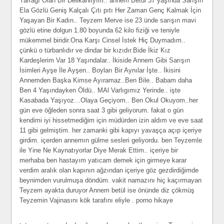
Yarragı Olan Bir Delikanlıyım.. annem Betül 37 yaşında Sarışın
Ela Gözlü Geniş Kalçalı Çıtı pıtı Her Zaman Genç Kalmak İçin
Yaşayan Bir Kadın.. Teyzem Merve ise 23 ünde sarışın mavi
gözlü etine dolgun 1.80 boyunda 62 kilo fiziği ve teniyle
mükemmel biridir.Ona Karşı Cinsel İstek Hiç Duymadım..
çünkü o türbanlıdır ve dindar bir kızıdır.Bide İkiz Kız
Kardeşlerim Var 18 Yaşındalar.. İkiside Annem Gibi Sarışın
İsimleri Ayşe İle Ayşen.. Boyları Bir Aynılar İşte.. İkisini
Annemden Başka Kimse Ayıramaz..Ben Bile.. Babam daha
Ben 4 Yaşındayken Öldü.. MAl Varlıgımız Yerinde.. işte
Kasabada Yaşıyoz…Olaya Geçiyom.. Ben Okul Okuyom..her
gün eve öğleden sonra saat 3 gibi geliyorum. fakat o gün
kendimi iyi hissetmediğim için müdürden izin aldım ve eve saat
11 gibi gelmiştim. her zamanki gibi kapıyı yavaşça açıp içeriye
girdim. içerden annemın gülme sesleri geliyordu. ben Teyzemle
ile Yine Ne Kaynatıyorlar Diye Merak Ettim.. içeriye bir
merhaba ben hastayım yatıcam demek için girmeye karar
verdim aralık olan kapının ağzından içeriye göz gezdirdiğimde
beynimden vurulmuşa döndüm. vakit namazını hiç kaçırmayan
Teyzem ayakta duruyor Annem betül ise önünde diz çökmüş
Teyzemin Vajinasını kök tarafını eliyle . porno hikaye