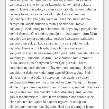
bakılırsa bu sıvıyı temiz bir kadından içmek gibisi yoktu o
amının kokusunu aldıkça zaten kazık gibi olan sikim daha da
dikilmiş tabiri caizse şaha kalkmıştı. Dilimi amının en
derinlerine sokmaya çalışıyordum Teyzemin suları dinmek
bilmiyordu.Dudaklarından o müthiş sözler dökülmeye
başlamıştı.Hadi erkeğim al kadınını sik doya doya parçala her
yerimi diyordu. Onu kaldırıp yatağa sırt üstü yatırmıştım.Dilimi
kaldığı yere tekrar sokup çıkarıyordum kalçalarını sağa sola
savuruyordu sok şu koca sikini amıma seni bekliyor bak
diyordu.Dilimle amını boydan boya bir dondurma gibi
yalıyordum inlemek ne kelime çıldırıyordu.artık beninde takatim
kalmamıştı.. Anneme Baktım.. Bir Vibrator Almış Ammının
Dudaklarına Pres Yapıyordu Ammı Çok güzeldi.. Tekrar
önumdeki mabede döndum.. Teyzem bunu anlamış olacak ki
bacaklarını dizlerine kadar kırıp açabildiğince araladı.Sikimi
elime alıp amına badana yapıyordum bir aşağı bir yukarı
sürtüyordum.Ama sokmuyor deli ediyordum. Yarağımın başını
elimle tutup amına dayadım o an gözlerimin içine bakıp bana ilk
sahip olan erkek sen olacaksın dedi.Afallamış ama kendimi
çabuk toparlamıştım.Sikimi biraz bastırıp o dar amının içine
biraz olsun sokmuştum ki kaçıncı orgazmını olduğunu
bilmiyordum yeniden boşalıyordu. Hadi sok o yarağını içime