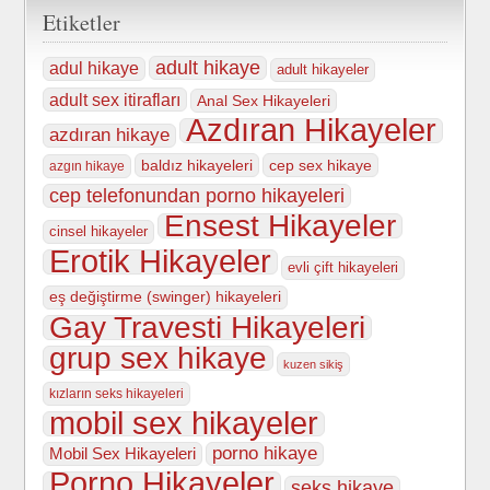
Etiketler
adult hikaye
adul hikaye
adult hikayeler
adult sex itirafları
Anal Sex Hikayeleri
Azdıran Hikayeler
azdıran hikaye
baldız hikayeleri
cep sex hikaye
azgın hikaye
cep telefonundan porno hikayeleri
Ensest Hikayeler
cinsel hikayeler
Erotik Hikayeler
evli çift hikayeleri
eş değiştirme (swinger) hikayeleri
Gay Travesti Hikayeleri
grup sex hikaye
kuzen sikiş
kızların seks hikayeleri
mobil sex hikayeler
porno hikaye
Mobil Sex Hikayeleri
Porno Hikayeler
seks hikaye