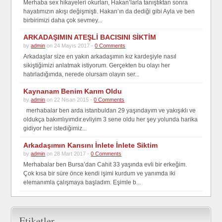
Merhaba sex hikayeleri okurları, Hakan’larla tanıştıktan sonra
hayatımızın akışı değişmişti. Hakan’ın da dediği gibi Ayla ve ben
birbirimizi daha çok sevmey...
ARKADAŞIMIN ATEŞLİ BACISINI SİKTİM
by
admin
on 24 Mayıs 2017 -
0 Comments
Arkadaşlar size en yakın arkadaşımın kız kardeşiyle nasıl
sikiştiğimizi anlatmak istiyorum. Gerçekten bu olayı her
hatırladığımda, nerede olursam olayın ser...
Kaynanam Benim Karım Oldu
by
admin
on 22 Nisan 2015 -
0 Comments
merhabalar ben arda istanbuldan 29 yaşındayım ve yakışıklı ve
oldukça bakımlıyımdır.evliyim 3 sene oldu her şey yolunda harika
gidiyor her istediğimiz...
Arkadaşımın Karısını İnlete İnlete Siktim
by
admin
on 28 Mart 2017 -
0 Comments
Merhabalar ben Bursa’dan Cahit 33 yaşında evli bir erkeğim.
Çok kısa bir süre önce kendi işimi kurdum ve yanımda iki
elemanımla çalışmaya başladım. Eşimle b...
Etiketler