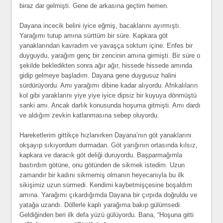
biraz dar gelmişti. Gene de arkasına geçtim hemen.
Dayana incecik belini iyice eğmiş, bacaklarını ayırmıştı.
Yarağımı tutup amına sürttüm bir süre. Kapkara göt
yanaklarından kavradım ve yavaşça soktum içine. Enfes bir
duyguydu, yarağım genç bir zencinin amına girmişti. Bir süre o
şekilde bekledikten sonra ağır ağır, hissede hissede amında
gidip gelmeye başladım. Dayana gene duygusuz halini
sürdürüyordu. Amı yarağımı dibine kadar alıyordu. Afrikalıların
kol gibi yaraklarını yiye yiye iyice dipsiz bir kuyuya dönmüştü
sanki amı. Ancak darlık konusunda hoşuma gitmişti. Amı dardı
ve aldığım zevkin katlanmasına sebep oluyordu.
Hareketlerim gittikçe hızlanırken Dayana’nın göt yanaklarını
okşayıp sıkıyordum durmadan. Göt yarığının ortasında kılsız,
kapkara ve daracık göt deliği duruyordu. Başparmağımla
bastırdım götüne, onu götünden de sikmek istedim. Uzun
zamandır bir kadını sikmemiş olmanın heyecanıyla bu ilk
sikişimiz uzun sürmedi. Kendimi kaybetmişçesine boşaldım
amına. Yarağımı çıkardığımda Dayana bir çırpıda doğruldu ve
yatağa uzandı. Döllerle kaplı yarağıma bakıp gülümsedi.
Geldiğinden beri ilk defa yüzü gülüyordu. Bana, “Hoşuna gitti