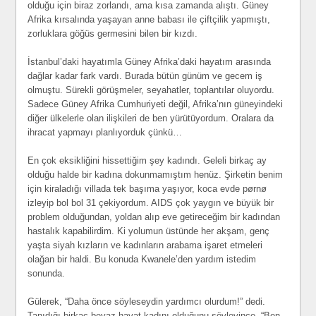
olduğu için biraz zorlandı, ama kısa zamanda alıştı. Güney
Afrika kırsalında yaşayan anne babası ile çiftçilik yapmıştı,
zorluklara göğüs germesini bilen bir kızdı.
İstanbul’daki hayatımla Güney Afrika’daki hayatım arasında
dağlar kadar fark vardı. Burada bütün günüm ve gecem iş
olmuştu. Sürekli görüşmeler, seyahatler, toplantılar oluyordu.
Sadece Güney Afrika Cumhuriyeti değil, Afrika’nın güneyindeki
diğer ülkelerle olan ilişkileri de ben yürütüyordum. Oralara da
ihracat yapmayı planlıyorduk çünkü…
En çok eksikliğini hissettiğim şey kadındı. Geleli birkaç ay
olduğu halde bir kadına dokunmamıştım henüz. Şirketin benim
için kiraladığı villada tek başıma yaşıyor, koca evde pørnø
izleyip bol bol 31 çekiyordum. AIDS çok yaygın ve büyük bir
problem olduğundan, yoldan alıp eve getireceğim bir kadından
hastalık kapabilirdim. Ki yolumun üstünde her akşam, genç
yaşta siyah kızların ve kadınların arabama işaret etmeleri
olağan bir haldi. Bu konuda Kwanele’den yardım istedim
sonunda.
Gülerek, “Daha önce söyleseydin yardımcı olurdum!” dedi.
Tanıdığı birkaç beyaz hayat kadını olduğunu söyleyince, “Ben