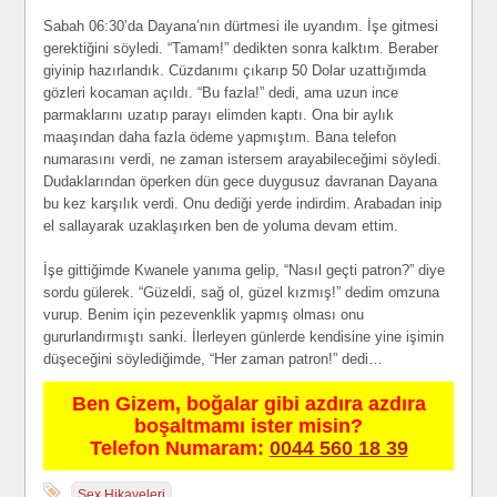
Sabah 06:30’da Dayana’nın dürtmesi ile uyandım. İşe gitmesi
gerektiğini söyledi. “Tamam!” dedikten sonra kalktım. Beraber
giyinip hazırlandık. Cüzdanımı çıkarıp 50 Dolar uzattığımda
gözleri kocaman açıldı. “Bu fazla!” dedi, ama uzun ince
parmaklarını uzatıp parayı elimden kaptı. Ona bir aylık
maaşından daha fazla ödeme yapmıştım. Bana telefon
numarasını verdi, ne zaman istersem arayabileceğimi söyledi.
Dudaklarından öperken dün gece duygusuz davranan Dayana
bu kez karşılık verdi. Onu dediği yerde indirdim. Arabadan inip
el sallayarak uzaklaşırken ben de yoluma devam ettim.
İşe gittiğimde Kwanele yanıma gelip, “Nasıl geçti patron?” diye
sordu gülerek. “Güzeldi, sağ ol, güzel kızmış!” dedim omzuna
vurup. Benim için pezevenklik yapmış olması onu
gururlandırmıştı sanki. İlerleyen günlerde kendisine yine işimin
düşeceğini söylediğimde, “Her zaman patron!” dedi…
Ben Gizem, boğalar gibi azdıra azdıra
boşaltmamı ister misin?
Telefon Numaram:
0044 560 18 39
Sex Hikayeleri