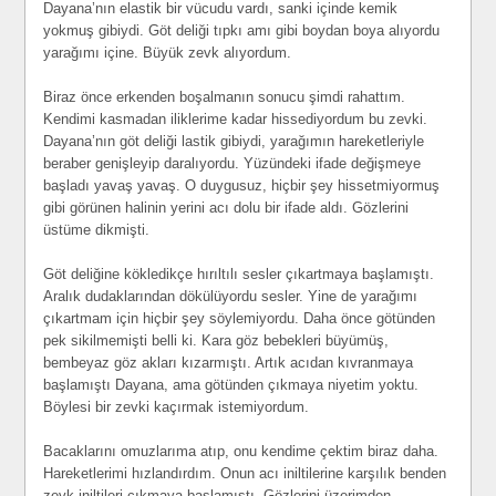
Dayana’nın elastik bir vücudu vardı, sanki içinde kemik
yokmuş gibiydi. Göt deliği tıpkı amı gibi boydan boya alıyordu
yarağımı içine. Büyük zevk alıyordum.
Biraz önce erkenden boşalmanın sonucu şimdi rahattım.
Kendimi kasmadan iliklerime kadar hissediyordum bu zevki.
Dayana’nın göt deliği lastik gibiydi, yarağımın hareketleriyle
beraber genişleyip daralıyordu. Yüzündeki ifade değişmeye
başladı yavaş yavaş. O duygusuz, hiçbir şey hissetmiyormuş
gibi görünen halinin yerini acı dolu bir ifade aldı. Gözlerini
üstüme dikmişti.
Göt deliğine kökledikçe hırıltılı sesler çıkartmaya başlamıştı.
Aralık dudaklarından dökülüyordu sesler. Yine de yarağımı
çıkartmam için hiçbir şey söylemiyordu. Daha önce götünden
pek sikilmemişti belli ki. Kara göz bebekleri büyümüş,
bembeyaz göz akları kızarmıştı. Artık acıdan kıvranmaya
başlamıştı Dayana, ama götünden çıkmaya niyetim yoktu.
Böylesi bir zevki kaçırmak istemiyordum.
Bacaklarını omuzlarıma atıp, onu kendime çektim biraz daha.
Hareketlerimi hızlandırdım. Onun acı iniltilerine karşılık benden
zevk iniltileri çıkmaya başlamıştı. Gözlerini üzerimden