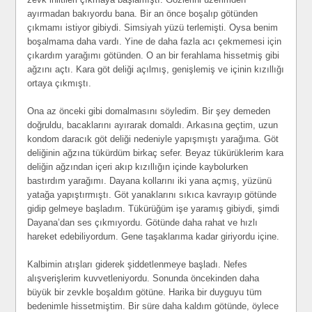
ayırmadan bakıyordu bana. Bir an önce boşalıp götünden
çıkmamı istiyor gibiydi. Simsiyah yüzü terlemişti. Oysa benim
boşalmama daha vardı. Yine de daha fazla acı çekmemesi için
çıkardım yarağımı götünden. O an bir ferahlama hissetmiş gibi
ağzını açtı. Kara göt deliği açılmış, genişlemiş ve içinin kızıllığı
ortaya çıkmıştı.
Ona az önceki gibi domalmasını söyledim. Bir şey demeden
doğruldu, bacaklarını ayırarak domaldı. Arkasına geçtim, uzun
kondom daracık göt deliği nedeniyle yapışmıştı yarağıma. Göt
deliğinin ağzına tükürdüm birkaç sefer. Beyaz tükürüklerim kara
deliğin ağzından içeri akıp kızıllığın içinde kaybolurken
bastırdım yarağımı. Dayana kollarını iki yana açmış, yüzünü
yatağa yapıştırmıştı. Göt yanaklarını sıkıca kavrayıp götünde
gidip gelmeye başladım. Tükürüğüm işe yaramış gibiydi, şimdi
Dayana’dan ses çıkmıyordu. Götünde daha rahat ve hızlı
hareket edebiliyordum. Gene taşaklarıma kadar giriyordu içine.
Kalbimin atışları giderek şiddetlenmeye başladı. Nefes
alışverişlerim kuvvetleniyordu. Sonunda öncekinden daha
büyük bir zevkle boşaldım götüne. Harika bir duyguyu tüm
bedenimle hissetmiştim. Bir süre daha kaldım götünde, öylece