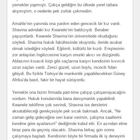
yemekler yapmıştı. Çokça geldiğim bu ülkede yerel tatlara
alışmıştım, o nedenle pek zorluk çekmedim.
Amahle’nin yanında ona yardım eden gencecik bir kız vardı.
Shavina adındaki kız Kwanele’nin baldızıydı. Beraber
yaşıyorlardı. Kwanele Shavina’nin üniversitede okuduğunu
söyledi. Shavina hukuk fakültesinde okuyordu, ileride avukat
olmak istediğini söyledi. Eğitimli, kültürlü bir kızdı. Eniştesinin
zor anlaşılan İngilizcesine karşın onunki akıcı ve düzgündü.
Ablasının kısacık kirpi gibi saçlarına karşın kendisinin kıvırcık
uzun saçları vardı. Zenci güzeli, uzun boylu, incecik fidan
gibiydi. Bu fizikle Türkiye’de mankenlik yapabilecekken Güney
Afrika’da basit, fakir bir hayat sürüyordu.
Yemekte ona bizim firmada part-time çalışıp çalışamayacağını
sordum. Hukuk konularında bana danışmanlık yapabilirdi.
Kwanele teklifime çok sevindi, Shavina ise derslerini
aksatabileceği gerekçesiyle pek sıcak bakmadı. Ancak, “Ne
zaman gelip gideceğine sen karar verirsin, çalışma saatlerini
kendine göre ayarlarsın!” dediğimde kabul etti. En azından eline
biraz para da geçmiş olacaktı. Shavina birkaç gün sonra
çalışmaya başladı. Kendisinin böyle bir firmada ilk iş deneyimi