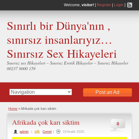
Welcome,
visitor!
[
Register
|
Login
]
Sınırlı bir Dünya'nın ,
sınırsız insanlarıyız…
Sınırsız Sex Hikayeleri
Sınırsız sex Hikayeleri – Sınırsız Erotik Hikayeler – Sınırsız Hikayeler
00237 8000 159
Post an Ad
Home
»
Afrikada çok karı siktim
Afrikada çok karı siktim
0
admin
|
Genel
|
19 Aralık 2020