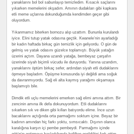
yanaklarını bol bol sabunlayıp temizledim. Kısacık saçlarını
yıkarken memelerini okşadım. Amının dudakları gibi kapkara
etli meme uçlarına dokunduğumda kendimden geçer gibi
oluyordum.
Yıkanmamız biterken bornozu alıp uzattım. Bununla kurulandı
iyice. Elini tutup yatak odasına geçtik. Kwanele’nin ayarladığı
bir kadın haftada birkaç gün temizlik için geliyordu. O gün de
gelmiş ve yatak odasını güzelce toplamıştı. Büyük yatağın
üzerini açtım. Dayana uzandı yatağa, bembeyaz çarşafın
üzerinde siyah biçimli vücudu ile duruyordu. Yanına uzandım,
yanaklarını öptüm birkaç sefer, ardından siyah etli dudaklarını
öpmeye başladım. Öpüşme konusunda iyi değildi ama soğuk
da davranmıyordu. Sağ eli alta kaymış yarağımı okşamaya
başlamıştı bile.
Dimdik etli uçlu memelerini emerken sağ elimi amına attım. Bir
zencinin amına ilk defa dokunuyordum. Etli dudaklarını
sıkarken sık ve diken gibi kılları batıyordu elime. İnce uzun
bacaklarını açtığında orta parmağımı soktum içine. Beyaz bir
kadının amından hiç farkı yoktu, sımsıcaktı. Dışının olanca
karalığına karşın içi pembe pembeydi. Parmağımı içinde
götürüp getirmeye başladığımda hafiften gerildiğini fark ettim.