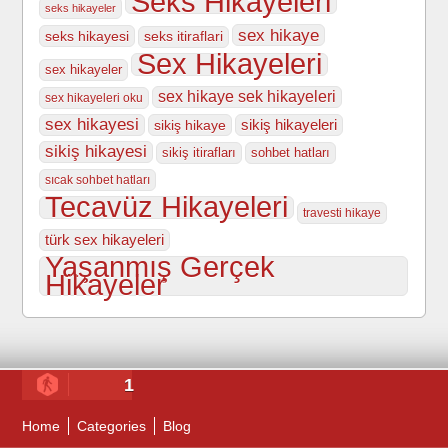
Seks Hikayeleri
seks hikayeler
sex hikaye
seks hikayesi
seks itiraflari
Sex Hikayeleri
sex hikayeler
sex hikaye sek hikayeleri
sex hikayeleri oku
sex hikayesi
sikiş hikayeleri
sikiş hikaye
sikiş hikayesi
sikiş itirafları
sohbet hatları
sıcak sohbet hatları
Tecavüz Hikayeleri
travesti hikaye
türk sex hikayeleri
Yaşanmış Gerçek
Hikayeler
1
Home
Categories
Blog