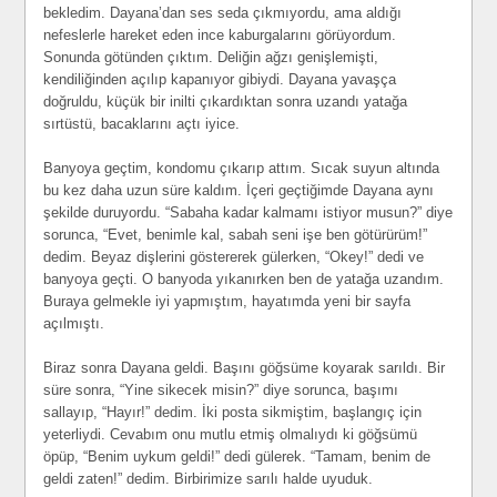
bekledim. Dayana’dan ses seda çıkmıyordu, ama aldığı
nefeslerle hareket eden ince kaburgalarını görüyordum.
Sonunda götünden çıktım. Deliğin ağzı genişlemişti,
kendiliğinden açılıp kapanıyor gibiydi. Dayana yavaşça
doğruldu, küçük bir inilti çıkardıktan sonra uzandı yatağa
sırtüstü, bacaklarını açtı iyice.
Banyoya geçtim, kondomu çıkarıp attım. Sıcak suyun altında
bu kez daha uzun süre kaldım. İçeri geçtiğimde Dayana aynı
şekilde duruyordu. “Sabaha kadar kalmamı istiyor musun?” diye
sorunca, “Evet, benimle kal, sabah seni işe ben götürürüm!”
dedim. Beyaz dişlerini göstererek gülerken, “Okey!” dedi ve
banyoya geçti. O banyoda yıkanırken ben de yatağa uzandım.
Buraya gelmekle iyi yapmıştım, hayatımda yeni bir sayfa
açılmıştı.
Biraz sonra Dayana geldi. Başını göğsüme koyarak sarıldı. Bir
süre sonra, “Yine sikecek misin?” diye sorunca, başımı
sallayıp, “Hayır!” dedim. İki posta sikmiştim, başlangıç için
yeterliydi. Cevabım onu mutlu etmiş olmalıydı ki göğsümü
öpüp, “Benim uykum geldi!” dedi gülerek. “Tamam, benim de
geldi zaten!” dedim. Birbirimize sarılı halde uyuduk.