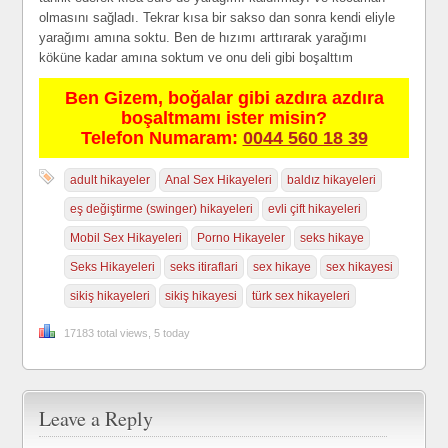
olmasını sağladı. Tekrar kısa bir sakso dan sonra kendi eliyle
yarağımı amına soktu. Ben de hızımı arttırarak yarağımı
köküne kadar amına soktum ve onu deli gibi boşalttım
Ben Gizem, boğalar gibi azdıra azdıra
boşaltmamı ister misin?
Telefon Numaram:
0044 560 18 39
adult hikayeler
Anal Sex Hikayeleri
baldız hikayeleri
eş değiştirme (swinger) hikayeleri
evli çift hikayeleri
Mobil Sex Hikayeleri
Porno Hikayeler
seks hikaye
Seks Hikayeleri
seks itiraflari
sex hikaye
sex hikayesi
sikiş hikayeleri
sikiş hikayesi
türk sex hikayeleri
17183 total views, 5 today
Leave a Reply