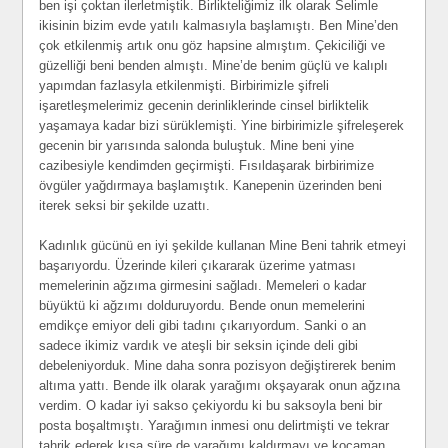
ben işi çoktan ilerletmiştik. Birlikteliğimiz ilk olarak Selimle
ikisinin bizim evde yatılı kalmasıyla başlamıştı. Ben Mine’den
çok etkilenmiş artık onu göz hapsine almıştım. Çekiciliği ve
güzelliği beni benden almıştı. Mine’de benim güçlü ve kalıplı
yapımdan fazlasyla etkilenmişti. Birbirimizle şifreli
işaretleşmelerimiz gecenin derinliklerinde cinsel birliktelik
yaşamaya kadar bizi sürüklemişti. Yine birbirimizle şifreleşerek
gecenin bir yarısında salonda buluştuk. Mine beni yine
cazibesiyle kendimden geçirmişti. Fısıldaşarak birbirimize
övgüler yağdırmaya başlamıştık. Kanepenin üzerinden beni
iterek seksi bir şekilde uzattı.
Kadınlık gücünü en iyi şekilde kullanan Mine Beni tahrik etmeyi
başarıyordu. Üzerinde kileri çıkararak üzerime yatması
memelerinin ağzıma girmesini sağladı. Memeleri o kadar
büyüktü ki ağzımı dolduruyordu. Bende onun memelerini
emdikçe emiyor deli gibi tadını çıkarıyordum. Sanki o an
sadece ikimiz vardık ve ateşli bir seksin içinde deli gibi
debeleniyorduk. Mine daha sonra pozisyon değiştirerek benim
altıma yattı. Bende ilk olarak yarağımı okşayarak onun ağzına
verdim. O kadar iyi sakso çekiyordu ki bu saksoyla beni bir
posta boşaltmıştı. Yarağımın inmesi onu delirtmişti ve tekrar
tahrik ederek kısa süre de yarağımı kaldırmayı ve kocaman