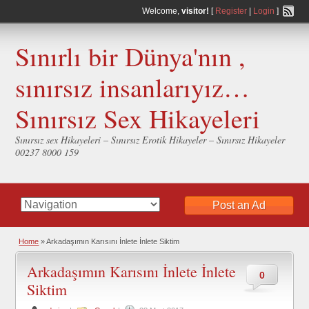
Welcome,
visitor!
[
Register
|
Login
]
Sınırlı bir Dünya'nın ,
sınırsız insanlarıyız…
Sınırsız Sex Hikayeleri
Sınırsız sex Hikayeleri – Sınırsız Erotik Hikayeler – Sınırsız Hikayeler
00237 8000 159
Post an Ad
Home
»
Arkadaşımın Karısını İnlete İnlete Siktim
Arkadaşımın Karısını İnlete İnlete
0
Siktim