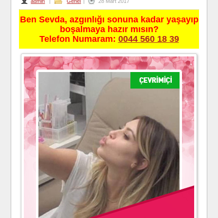
admin
|
Genel
|
28 Mart 2017
Ben Sevda, azgınlığı sonuna kadar yaşayıp
boşalmaya hazır mısın?
Telefon Numaram:
0044 560 18 39