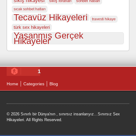
sikiş hikayesi
sikiş itirafları
sohbet hatları
sıcak sohbet hatları
Tecavüz Hikayeleri
travesti hikaye
türk sex hikayeleri
Yaşanmış Gerçek
Hikayeler
1
Home
Categories
Blog
© 2026 Sınırlı bir Dünya'nın , sınırsız insanlarıyız…Sınırsız Sex
Hikayeleri. All Rights Reserved.