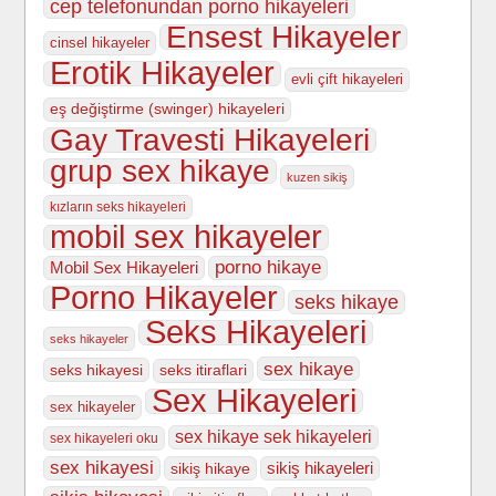
cep telefonundan porno hikayeleri
Ensest Hikayeler
cinsel hikayeler
Erotik Hikayeler
evli çift hikayeleri
eş değiştirme (swinger) hikayeleri
Gay Travesti Hikayeleri
grup sex hikaye
kuzen sikiş
kızların seks hikayeleri
mobil sex hikayeler
porno hikaye
Mobil Sex Hikayeleri
Porno Hikayeler
seks hikaye
Seks Hikayeleri
seks hikayeler
sex hikaye
seks hikayesi
seks itiraflari
Sex Hikayeleri
sex hikayeler
sex hikaye sek hikayeleri
sex hikayeleri oku
sex hikayesi
sikiş hikayeleri
sikiş hikaye