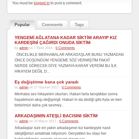
You must be
logged in
to post a comment.
Popular
Comments
Tags
YENGEMİ AĞLATANA KADAR SİKTİM ARAYIP KIZ
KARDEŞİNİ ÇAĞIRDI ONUDA SİKTİM
by
admin
on 7 Ekim 2014 -
0 Comments
ÖNCELİKLE MERHABALAR ARKADAŞLAR BUNU YAZMADAN
ÖNCE DÜŞÜNDÜM YENGEME SÖZ VERMİŞTİM FAKAT
NERDE GÖRECEK DİYE YAZMAYA KARAR VERDİM BU İLK
HİKAYEM DEĞİL D...
Eş değiştirme bana çok yaradı
by
admin
on 17 Haziran 2017 -
0 Comments
Merhaba sex hikayeleri okurları, Hakan’larla tanıştıktan sonra
hayatımızın akışı değişmişti. Hakan’ın da dediği gibi Ayla ve ben
birbirimizi daha çok sevmey...
ARKADAŞIMIN ATEŞLİ BACISINI SİKTİM
by
admin
on 24 Mayıs 2017 -
0 Comments
Arkadaşlar size en yakın arkadaşımın kız kardeşiyle nasıl
sikiştiğimizi anlatmak istiyorum. Gerçekten bu olayı her