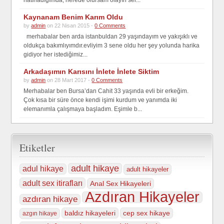
hatırladığımda, nerede olursam olayın ser...
Kaynanam Benim Karım Oldu
by
admin
on 22 Nisan 2015 -
0 Comments
merhabalar ben arda istanbuldan 29 yaşındayım ve yakışıklı ve
oldukça bakımlıyımdır.evliyim 3 sene oldu her şey yolunda harika
gidiyor her istediğimiz...
Arkadaşımın Karısını İnlete İnlete Siktim
by
admin
on 28 Mart 2017 -
0 Comments
Merhabalar ben Bursa’dan Cahit 33 yaşında evli bir erkeğim.
Çok kısa bir süre önce kendi işimi kurdum ve yanımda iki
elemanımla çalışmaya başladım. Eşimle b...
Etiketler
adult hikaye
adul hikaye
adult hikayeler
adult sex itirafları
Anal Sex Hikayeleri
Azdıran Hikayeler
azdıran hikaye
baldız hikayeleri
cep sex hikaye
azgın hikaye