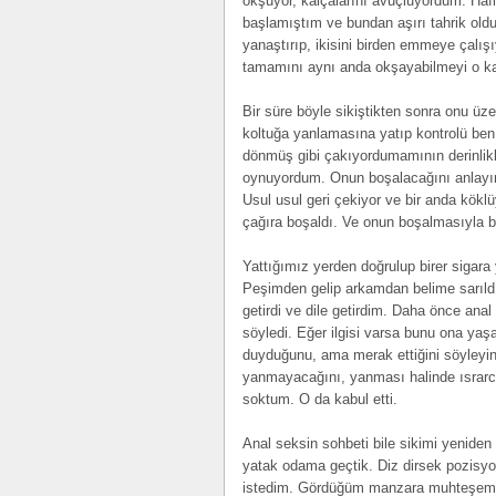
okşuyor, kalçalarını avuçluyordum. Haf
başlamıştım ve bundan aşırı tahrik olduğ
yanaştırıp, ikisini birden emmeye çalı
tamamını aynı anda okşayabilmeyi o k
Bir süre böyle sikiştikten sonra onu üz
koltuğa yanlamasına yatıp kontrolü ben
dönmüş gibi çakıyordumamının derinlikler
oynuyordum. Onun boşalacağını anlayın
Usul usul geri çekiyor ve bir anda kö
çağıra boşaldı. Ve onun boşalmasıyla bi
Yattığımız yerden doğrulup birer sigar
Peşimden gelip arkamdan belime sarıldı,
getirdi ve dile getirdim. Daha önce an
söyledi. Eğer ilgisi varsa bunu ona yaş
duyduğunu, ama merak ettiğini söyleyin
yanmayacağını, yanması halinde ısrarc
soktum. O da kabul etti.
Anal seksin sohbeti bile sikimi yeniden
yatak odama geçtik. Diz dirsek pozisyo
istedim. Gördüğüm manzara muhteşemd