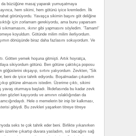
la da büzüğüne masaj yaparak yumuşatmaya
layınca, hem sikimi, hem götünü iyice kremledim. İlk
rahat görünüyordu. Yavaşça sikimin başını göt deliğine
 sıktığı için zorlamam gerekiyordu, ama bunu yaparsam
i sıkmamasını, ıkınır gibi yapmasını söyledim. ‘Tamam!’
nemeye koyuldum. Götünde milim milim ilerliyordum.
şımın dönüşünde biraz daha fazlasını sokuyordum. Ve
. Götten yemek hoşuna gitmişti. Artık hoyratça,
tlaya sikiyordum götünü. Ben götüne çaktıkça poposu
n göğüslerini okşayıp, sırtını yalıyordum. Zevkten, “Sik
or, beni de iyice tahrik ediyordu. Boşalmadan çıkardım
ıkıp götüne almasını istedim. Üzerime çıktı, sikimi
aş yavaş oturmaya başladı. İlkdefasında bu kadar zevk
en gözleri kayıyordu ve amının ıslaklığından da
amcığındaydı. Hele o memelerin bir inip bir kalkması,
isi gibiydi. Bu zevkleri yaşarken titreye titreye
yoda seks te çok tahrik eder beni. Birlikte yıkanırken
n üzerine çıkartıp duvara yasladım, sol bacağını sağ