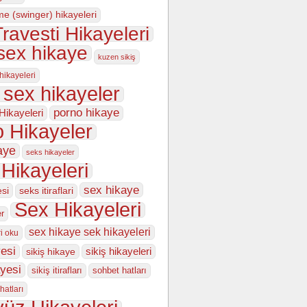
me (swinger) hikayeleri
ravesti Hikayeleri
sex hikaye
kuzen sikiş
 hikayeleri
 sex hikayeler
porno hikaye
Hikayeleri
 Hikayeler
aye
seks hikayeler
Hikayeleri
sex hikaye
esi
seks itiraflari
Sex Hikayeleri
er
sex hikaye sek hikayeleri
i oku
esi
sikiş hikayeleri
sikiş hikaye
ayesi
sikiş itirafları
sohbet hatları
hatları