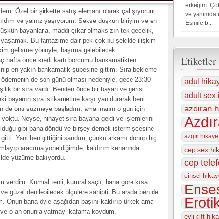
erkeğim. Çok
em. Özel bir şirkette satış elemanı olarak çalışıyorum.
ve yanımda 
ıldım ve yalnız yaşıyorum. Sekse düşkün biriyim ve en
Eşimle b...
üşkün bayanlarla, maddi çıkar olmaksızın tek gecelik,
ki yaşamak. Bu fantazime dair pek çok bu şekilde ilişkim
şkim gelişme yönüyle, başıma gelebilecek
Etiketler
kaç hafta önce kredi kartı borcumu bankamatikten
nip en yakın bankamatik şubesine gittim. Sıra bekleme
 ödemenin de son günü olması nedeniyle, gece 23:30
adul hika
şilik bir sıra vardı. Benden önce bir bayan ve gerisi
adult sex i
eki bayanın sıra istikametine karşı yan durarak beni
azdıran h
ı ben de onu süzmeye başladım, ama inanın o gün için
Azdır
i yoktu. Neyse, nihayet sıra bayana geldi ve işlemlerini
lduğu gibi bana döndü ve birşey demek istermişcesine
azgın hikaye
itti. Yani ben gittiğini sandım, çünkü arkamı dönüp hiç
mlayıp aracıma yöneldiğimde, kaldırım kenarında
cep sex hi
kilde yüzüme bakıyordu.
cep tele
cinsel hikay
 verdim. Kumral tenli, kumral saçlı, bana göre kısa
Enses
 ve güzel denilebilecek ölçülere sahipti. Bu arada ben de
Eroti
ğim. Onun bana öyle aşağıdan başını kaldırıp ürkek ama
ti ve o an onunla yatmayı kafama koydum.
evli çift hika