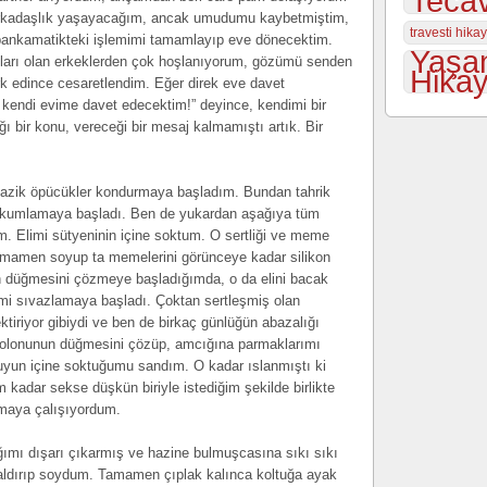
Tecav
fa arkadaşlık yaşayacağım, ancak umudumu kaybetmiştim,
travesti hika
bankamatikteki işlemimi tamamlayıp eve dönecektim.
Yaşa
şları olan erkeklerden çok hoşlanıyorum, gözümü senden
Hikay
rk edince cesaretlendim. Eğer direk eve davet
i kendi evime davet edecektim!” deyince, kendimi bir
 bir konu, vereceği bir mesaj kalmamıştı artık. Bir
nazik öpücükler kondurmaya başladım. Bundan tahrik
vakumlamaya başladı. Ben de yukardan aşağıya tüm
. Elimi sütyeninin içine soktum. O sertliği ve meme
Tamamen soyup ta memelerini görünceye kadar silikon
 düğmesini çözmeye başladığımda, o da elini bacak
mi sıvazlamaya başladı. Çoktan sertleşmiş olan
iriyor gibiydi ve ben de birkaç günlüğün abazalığı
tolonunun düğmesini çözüp, amcığına parmaklarımı
uyun içine soktuğumu sandım. O kadar ıslanmıştı ki
adar sekse düşkün biriyle istediğim şekilde birlikte
rmaya çalışıyordum.
ımı dışarı çıkarmış ve hazine bulmuşcasına sıkı sıkı
ldırıp soydum. Tamamen çıplak kalınca koltuğa ayak