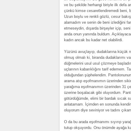
ve bu şekilde herhangi biriyle ilk de
çünkü kimse cesaretlendiremedi beni, 
Uzun boylu ve renkli gözlü, cesur bakı
alamadım ve senin de beni izlediğini fa
etmeseydin, dışarda birşeyler içip, sen
anda onun yanında buldum. Açıklayacağı
kadın ancak bu kadar net olabilirdi.
Yüzünü avuçlayıp, dudaklarına küçük 
olmuş olmalı ki, biranda dudaklarımı 
düğmelerini usul usul çözmeye başladım
uçlarının kabarıklığını tarif edemem. 
olduğundan şüphelendim. Pantolonunun
arama atıp eşofmanımın üzerinden siki
yarağıma eşofmanımın üzerinden 31 çekt
üzerine boşalacak gibi oluyordum. Pan
götürdüğümde, elimi bir bardak sıcak s
anlatamam. İçimden en sonunda kendim k
oluyorum diye seviniyor ve tadını çıka
O da bu arada eşofmanımı sıyırıp yarağ
tutup okşuyordu. Onu önümde ayağa ka