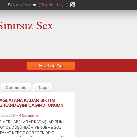
Welcome,
visitor!
[
Register
|
Login
]
Sınırsız Sex
Post an Ad
Comments
Tags
AĞLATANA KADAR SİKTİM
IZ KARDEŞİNİ ÇAĞIRDI ONUDA
 Ekim 2014 -
0 Comments
E MERHABALAR ARKADAŞLAR BUNU
 ÖNCE DÜŞÜNDÜM YENGEME SÖZ
 FAKAT NERDE GÖRECEK DİYE