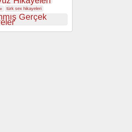
üz Hikayeleri
türk sex hikayeleri
ye
nmış Gerçek
eler