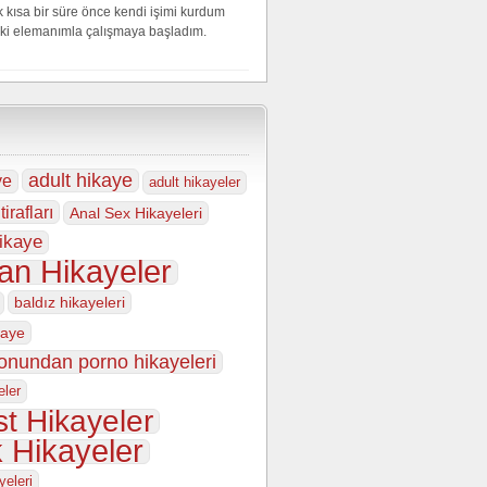
 kısa bir süre önce kendi işimi kurdum
iki elemanımla çalışmaya başladım.
adult hikaye
ye
adult hikayeler
tirafları
Anal Sex Hikayeleri
ikaye
an Hikayeler
baldız hikayeleri
kaye
fonundan porno hikayeleri
eler
t Hikayeler
k Hikayeler
yeleri