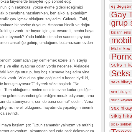
ksa biryerlerde birşeyler içip sohbet edip
eş değiştir
nun için sakıncası yoksa evime gidebileceğimizi
Gay T
kıp cevabına hazırlanırken, ben alkol alışkanlığım
emlik çay içmek olduğunu söyledim. Gülerek, “Tabi,
grup 
anılmaz bir sevinç duydum. Arabama bindik ve doğru
rekli şu vardı: bir bayan için çok cesaretli, acaba hayat
kızların seks
lmak isteyecek? Yada birlikte olmadan sadece çay içip
mobil
hemen cinselliğe getirip, umduğumu bulamazsam evden
Mobil Sex 
Porno
 kendim oturmadan çay demlemek üzere izin isteyip
seks hik
ış ve elim ayağıma dolanıyordu nedense. Alelacele
Seks 
aki koltuğa oturup, boş boş süzmeye başladım yine.
lek vardı. Vücuduna göre göğüsleri o kadar iriydi ki,
seks hikay
 hiç konuşmuyorsun?” diyerek söze başladı. “Ne
m. “Kim olduğumu, neden seninle evine kadar geldiğimi
sex hikayel
me gelme cesaretini gösterdiğini merak ediyorum, ama
sex hikayeler
anı da istemiyorum, sen de bana sorma!” dedim. “Ama
aptığımı, nereli olduğumu, hayatımda yaşadığım önemli
sex hikay
nca sevindi.
sikiş hik
sıcak sohbet 
çılmaya başlamıştı: “Uzun zamandır yalnızım ve müthiş
artner arıyordum, akşamdan beri cafe park dolaşıyorum