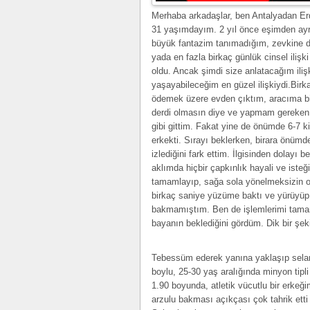
Merhaba arkadaşlar, ben Antalyadan Erd
31 yaşımdayım. 2 yıl önce eşimden ayr
büyük fantazim tanımadığım, zevkine d
yada en fazla birkaç günlük cinsel iliş
oldu. Ancak şimdi size anlatacağım ili
yaşayabileceğim en güzel ilişkiydi.Bir
ödemek üzere evden çıktım, aracıma bi
derdi olmasın diye ve yapmam gereken
gibi gittim. Fakat yine de önümde 6-7 ki
erkekti. Sırayı beklerken, birara önümd
izlediğini fark ettim. İlgisinden dolay
aklımda hiçbir çapkınlık hayali ve isteğ
tamamlayıp, sağa sola yönelmeksizin o
birkaç saniye yüzüme baktı ve yürüyüp g
bakmamıştım. Ben de işlemlerimi tama
bayanın beklediğini gördüm. Dik bir şe
Tebessüm ederek yanına yaklaşıp selam
boylu, 25-30 yaş aralığında minyon tipli
1.90 boyunda, atletik vücutlu bir erke
arzulu bakması açıkçası çok tahrik et