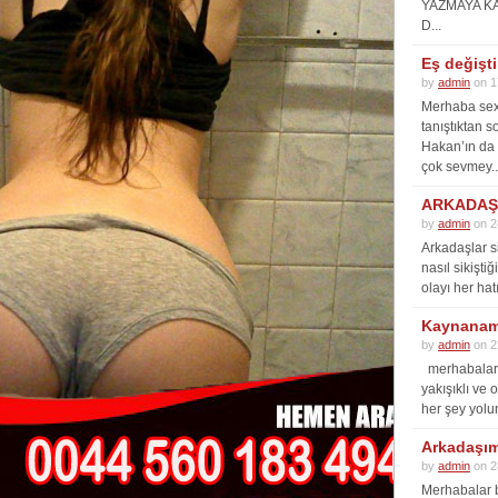
YAZMAYA K
D...
Eş değişt
by
admin
on 1
Merhaba sex 
tanıştıktan s
Hakan’ın da 
çok sevmey..
ARKADAŞI
by
admin
on 2
Arkadaşlar s
nasıl sikişti
olayı her hat
Kaynanam
by
admin
on 2
merhabalar 
yakışıklı ve
her şey yolun
Arkadaşımı
by
admin
on 2
Merhabalar b