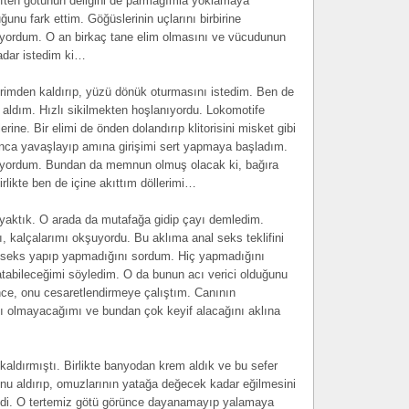
iften götünün deliğini de parmağımla yoklamaya
unu fark ettim. Göğüslerinin uçlarını birbirine
şıyordum. O an birkaç tane elim olmasını ve vücudunun
adar istedim ki…
erimden kaldırıp, yüzü dönük oturmasını istedim. Ben de
 aldım. Hızlı sikilmekten hoşlanıyordu. Lokomotife
ine. Bir elimi de önden dolandırıp klitorisini misket gibi
ca yavaşlayıp amına girişimi sert yapmaya başladım.
klüyordum. Bundan da memnun olmuş olacak ki, bağıra
rlikte ben de içine akıttım döllerimi…
a yaktık. O arada da mutafağa gidip çayı demledim.
 kalçalarımı okşuyordu. Bu aklıma anal seks teklifini
al seks yapıp yapmadığını sordum. Hiç yapmadığını
atabileceğimi söyledim. O da bunun acı verici olduğunu
ce, onu cesaretlendirmeye çalıştım. Canının
ı olmayacağımı ve bundan çok keyif alacağını aklına
 kaldırmıştı. Birlikte banyodan krem aldık ve bu sefer
nu aldırıp, omuzlarının yatağa değecek kadar eğilmesini
i. O tertemiz götü görünce dayanamayıp yalamaya