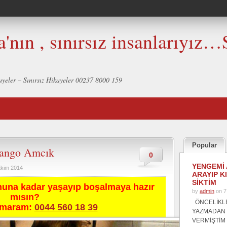
a'nın , sınırsız insanlarıyız…
ikayeler – Sınırsız Hikayeler 00237 8000 159
Popular
yango Amcık
0
YENGEMİ 
Ekim 2014
ARAYIP K
SİKTİM
nuna kadar yaşayıp boşalmaya hazır
by
admin
on 7
mısın?
ÖNCELİKL
umaram:
0044 560 18 39
YAZMADAN
VERMİŞTİM