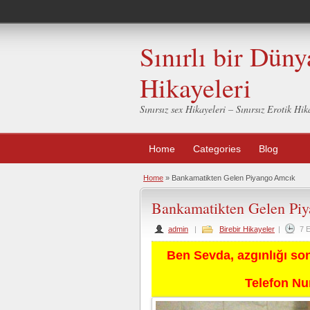
Sınırlı bir Düny
Hikayeleri
Sınırsız sex Hikayeleri – Sınırsız Erotik H
Home
Categories
Blog
Home
»
Bankamatikten Gelen Piyango Amcık
Bankamatikten Gelen Pi
admin
|
Birebir Hikayeler
|
7 
Ben Sevda, azgınlığı so
Telefon N