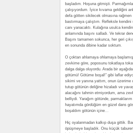
başladım. Hoşuna gitmişti. Parmağım
çalışıyordum. İyice kıvama geldiğini an
defa götten sikilecek olmasına rağmen 
bastırmaya çalıştım. Refleksle kendini
canı yanacaktı. Kulağına usulca kendin
anlamında başını salladı. Ve tekrar de
Başını tamamen sokunca, her geri çıkı
en sonunda dibine kadar soktum.
O çoktan ahlamaya ohlamaya başlamıştı
zevkime göre, poposunu tokatlaya toka
dalga dalga oluyordu. Arada bir aşağıda
götümü! Götüme boşal!” gibi laflar ediy
sikimi ve yanına yattım, onun üzerime ç
tutup götünün deliğine hizaladı ve yav
alacağını tahmin etmiyordum, ama zevkt
belliydi. Yarağım götünde, parmaklarım 
hayatımda gördüğüm en güzel dans göster
boşaldım götünün içine…
Hiç oyalanmadan kalkıp duşa gittik. Ban
öpüşmeye başladık. Onu küçük tabureni