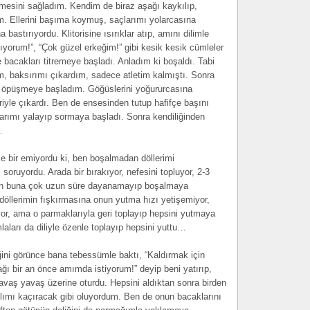
mesini sağladım. Kendim de biraz aşağı kaykılıp,
. Ellerini başıma koymuş, saçlarımı yolarcasına
bastırıyordu. Klitorisine ısırıklar atıp, amını dilimle
ıyorum!”, “Çok güzel erkeğim!” gibi kesik kesik cümleler
ve bacakları titremeye başladı. Anladım ki boşaldı. Tabi
, baksırımı çıkardım, sadece atletim kalmıştı. Sonra
p öpüşmeye başladım. Göğüslerini yoğururcasına
riyle çıkardı. Ben de ensesinden tutup hafifçe başını
arımı yalayıp sormaya başladı. Sonra kendiliğinden
…
e bir emiyordu ki, ben boşalmadan döllerimi
soruyordu. Arada bir bırakıyor, nefesini topluyor, 2-3
ben buna çok uzun süre dayanamayıp boşalmaya
döllerimin fışkırmasına onun yutma hızı yetişemiyor,
or, ama o parmaklarıyla geri toplayıp hepsini yutmaya
aları da diliyle özenle toplayıp hepsini yuttu…
i görünce bana tebessümle baktı, “Kaldırmak için
ı bir an önce amımda istiyorum!” deyip beni yatırıp,
 yavaş yavaş üzerine oturdu. Hepsini aldıktan sonra birden
klımı kaçıracak gibi oluyordum. Ben de onun bacaklarını