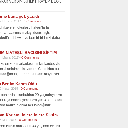
ARAR VERDİM BU İLK HİKAYEM DEĞİL
irme bana çok yaradı
7 Haziran 2017 -
0 Comments
hikayeleri okurları, Hakan’larla
onra hayatımızın akışı değişmişti.
dediği gibi Ayla ve ben birbirimizi daha
.
MIN ATEŞLİ BACISINI SİKTİM
4 Mayıs 2017 -
0 Comments
ize en yakın arkadaşımın kız kardeşiyle
ğimizi anlatmak istiyorum. Gerçekten bu
ırladığımda, nerede olursam olayın ser...
 Benim Karım Oldu
2 Nisan 2015 -
0 Comments
ben arda istanbuldan 29 yaşındayım ve
 oldukça bakımlıyımdır.evliyim 3 sene oldu
da harika gidiyor her istediğimiz...
n Karısını İnlete İnlete Siktim
8 Mart 2017 -
0 Comments
en Bursa’dan Cahit 33 yaşında evli bir