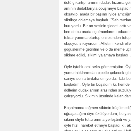
üstü çıkartıp, amının dudak hizama gel
amının dudaklarıyla öpüşmeye başladım
okşayıp, arada bir başımı iyice amcığına 
siktikçe ohlamaya başladı. “Sabırsızlan
kuruyordu. Bir an sesinin şiddeti arttı 
ben de bu arada eşofmanlarımı çıkardım
tekrar yanıma oturtup ensesinden tutu
okşuyor, sıkıyordum. Atletimi kendi elle
göğüslerime getirdim ve o da meme uçl
sikime eğildi, sikimi yalamaya başladı
Öyle iştahlı oral seks görmemiştim. Öyl
yumurtalıklarımdan pipetle çekecek gibi 
saniye sonra birdaha emiyordu. Tabi 
başladım. Öyle bir boşaldım ki, hemde 
döllerim dudaklarının arasından süzülüy
çalışıyordu. Sikimin üzerinde kalan daml
Boşalmama rağmen sikimin küçülmediğin
uğraşacağım diye üzülüyordum, bu yarağ
sikimi eliyle tuttu amına yerleştirdi ve
öyle hızlı hareket etmeye başladı ki, a