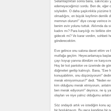
Selamlaştıktan sonra bana, sakıncası yo
edemeyeceğimizi sordu. Ben de, eğer o
söyledim. O daha şaşkınlıkla yüzüme ba
olmadığını, en büyük keyfimin demlik d
memnun olurum!” diye cevap verince in
benim evin yolunu tuttuk. Aklımda da sü
kadını mı? Para karşılığı mı birlikte o
gidecek mi? Ve karar verdim, sohbeti 
gönderecektim.
Eve gelince onu salona davet ettim ve
mutfağa geçtim. Heyecanlamaya başlam
çayı koyup yanına döndüm ve karşısınd
Hoş bir kot pantolon ve üzerinde de göm
düğmeleri gerilip kalmıştı. Bana, “Eee
konuşabilirim, onu düşünüyorum!” dedi
merak etmiyormusun?” dedi. “Neden evi
kim olduğunu merak etmiyorum, anlatm
ben merak ediyorum!” deyince, ne iş y
olayları ve niye yalnız olduğumu anlatı
Söz ondaydı artık ve istediğim konu a
bir boşluktayım. Bu gece kendime bir p