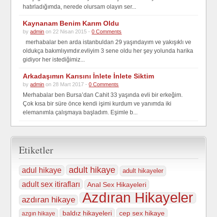
hatırladığımda, nerede olursam olayın ser...
Kaynanam Benim Karım Oldu
by
admin
on 22 Nisan 2015 -
0 Comments
merhabalar ben arda istanbuldan 29 yaşındayım ve yakışıklı ve
oldukça bakımlıyımdır.evliyim 3 sene oldu her şey yolunda harika
gidiyor her istediğimiz...
Arkadaşımın Karısını İnlete İnlete Siktim
by
admin
on 28 Mart 2017 -
0 Comments
Merhabalar ben Bursa’dan Cahit 33 yaşında evli bir erkeğim.
Çok kısa bir süre önce kendi işimi kurdum ve yanımda iki
elemanımla çalışmaya başladım. Eşimle b...
Etiketler
adult hikaye
adul hikaye
adult hikayeler
adult sex itirafları
Anal Sex Hikayeleri
Azdıran Hikayeler
azdıran hikaye
baldız hikayeleri
cep sex hikaye
azgın hikaye