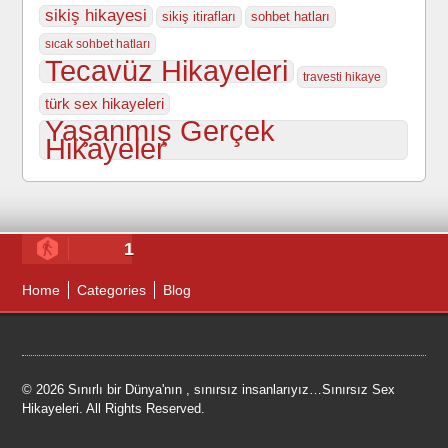
sikiş hikayesi
sikiş itirafları
sohbet hatları
sıcak sohbet hatları
Tecavüz Hikayeleri
travesti hikaye
türk sex hikayeleri
Yaşanmış Gerçek
Hikayeler
1
Home
Categories
Blog
© 2026 Sınırlı bir Dünya'nın , sınırsız insanlarıyız…Sınırsız Sex
Hikayeleri. All Rights Reserved.