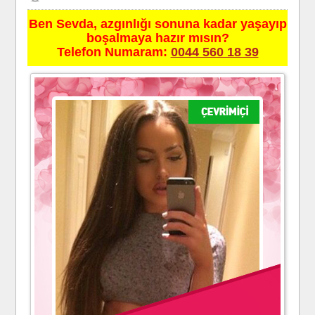
Ben Sevda, azgınlığı sonuna kadar yaşayıp
boşalmaya hazır mısın?
Telefon Numaram:
0044 560 18 39