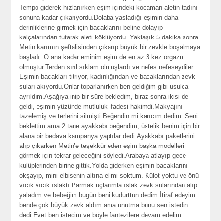
Tempo giderek hızlanırken eşim içindeki kocaman aletin tadını
sonuna kadar çıkarıyordu.Dolaba yasladığı eşimin daha
derinliklerine girmek için bacaklarını beline dolayıp
kalçalarından tutarak aleti köklüyordu..Yaklaşık 5 dakika sonra
Metin karımın şeftalisinden çıkarıp büyük bir zevkle boşalmaya
başladı. O ana kadar eminim eşim de en az 3 kez orgazm
olmuştur.Terden sırıl sıklam olmuşlardı ve nefes nefeseydiler.
Eşimin bacakları titriyor, kadınlığından ve bacaklarından zevk
suları akıyordu.Onlar toparlanırken ben geldiğim gibi usulca
ayrıldım.Aşağıya inip bir süre bekledim, biraz sonra ikisi de
geldi, eşimin yüzünde mutluluk ifadesi hakimdi.Makyajını
tazelemiş ve terlerini silmişti.Beğendin mi karıcım dedim. Seni
beklettim ama 2 tane ayakkabı beğendim, üstelik benim için bir
alana bir bedava kampanya yaptılar dedi.Ayakkabı paketlerini
alıp çıkarken Metin’e teşekkür eden eşim başka modelleri
görmek için tekrar geleceğini söyledi.Arabaya atlayıp gece
kulüplerinden birine gittik.Yolda giderken eşimin bacaklarını
okşayıp, mini elbisenin altına elimi soktum. Külot yoktu ve önü
vıcık vıcık ıslaktı.Parmak uçlarımla ıslak zevk sularından alıp
yaladım ve bebeğim bugün beni kudurttun dedim.İtiraf edeyim
bende çok büyük zevk aldım ama unutma bunu sen istedin
dedi.Evet ben istedim ve böyle fantezilere devam edelim