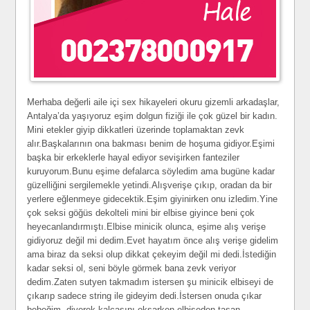
Merhaba değerli aile içi sex hikayeleri okuru gizemli arkadaşlar,
Antalya’da yaşıyoruz eşim dolgun fiziği ile çok güzel bir kadın.
Mini etekler giyip dikkatleri üzerinde toplamaktan zevk
alır.Başkalarının ona bakması benim de hoşuma gidiyor.Eşimi
başka bir erkeklerle hayal ediyor sevişirken fanteziler
kuruyorum.Bunu eşime defalarca söyledim ama bugüne kadar
güzelliğini sergilemekle yetindi.Alışverişe çıkıp, oradan da bir
yerlere eğlenmeye gidecektik.Eşim giyinirken onu izledim.Yine
çok seksi göğüs dekolteli mini bir elbise giyince beni çok
heyecanlandırmıştı.Elbise minicik olunca, eşime alış verişe
gidiyoruz değil mi dedim.Evet hayatım önce alış verişe gidelim
ama biraz da seksi olup dikkat çekeyim değil mi dedi.İstediğin
kadar seksi ol, seni böyle görmek bana zevk veriyor
dedim.Zaten sutyen takmadım istersen şu minicik elbiseyi de
çıkarıp sadece string ile gideyim dedi.İstersen onuda çıkar
bebeğim, diyerek kalçasını okşarken elbiseden taşan