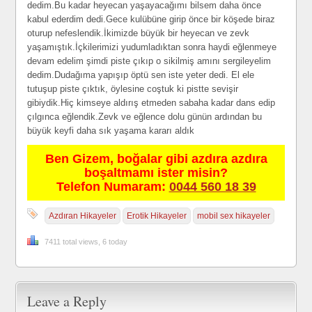
dedim.Bu kadar heyecan yaşayacağımı bilsem daha önce
kabul ederdim dedi.Gece kulübüne girip önce bir köşede biraz
oturup nefeslendik.İkimizde büyük bir heyecan ve zevk
yaşamıştık.İçkilerimizi yudumladıktan sonra haydi eğlenmeye
devam edelim şimdi piste çıkıp o sikilmiş amını sergileyelim
dedim.Dudağıma yapışıp öptü sen iste yeter dedi. El ele
tutuşup piste çıktık, öylesine coştuk ki pistte sevişir
gibiydik.Hiç kimseye aldırış etmeden sabaha kadar dans edip
çılgınca eğlendik.Zevk ve eğlence dolu günün ardından bu
büyük keyfi daha sık yaşama kararı aldık
Ben Gizem, boğalar gibi azdıra azdıra
boşaltmamı ister misin?
Telefon Numaram:
0044 560 18 39
Azdıran Hikayeler
Erotik Hikayeler
mobil sex hikayeler
7411 total views, 6 today
Leave a Reply