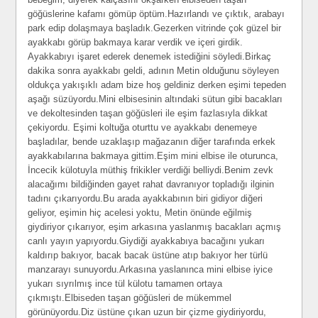
göğüslerine kafamı gömüp öptüm.Hazırlandı ve çıktık, arabayı
park edip dolaşmaya başladık.Gezerken vitrinde çok güzel bir
ayakkabı görüp bakmaya karar verdik ve içeri girdik.
Ayakkabıyı işaret ederek denemek istediğini söyledi.Birkaç
dakika sonra ayakkabı geldi, adının Metin olduğunu söyleyen
oldukça yakışıklı adam bize hoş geldiniz derken eşimi tepeden
aşağı süzüyordu.Mini elbisesinin altındaki sütun gibi bacakları
ve dekoltesinden taşan göğüsleri ile eşim fazlasıyla dikkat
çekiyordu. Eşimi koltuğa oturttu ve ayakkabı denemeye
başladılar, bende uzaklaşıp mağazanın diğer tarafında erkek
ayakkabılarına bakmaya gittim.Eşim mini elbise ile oturunca,
İncecik külotuyla müthiş frikikler verdiği belliydi.Benim zevk
alacağımı bildiğinden gayet rahat davranıyor topladığı ilginin
tadını çıkarıyordu.Bu arada ayakkabının biri gidiyor diğeri
geliyor, eşimin hiç acelesi yoktu, Metin önünde eğilmiş
giydiriyor çıkarıyor, eşim arkasına yaslanmış bacakları açmış
canlı yayın yapıyordu.Giydiği ayakkabıya bacağını yukarı
kaldırıp bakıyor, bacak bacak üstüne atıp bakıyor her türlü
manzarayı sunuyordu.Arkasına yaslanınca mini elbise iyice
yukarı sıyrılmış ince tül külotu tamamen ortaya
çıkmıştı.Elbiseden taşan göğüsleri de mükemmel
görünüyordu.Diz üstüne çıkan uzun bir çizme giydiriyordu,