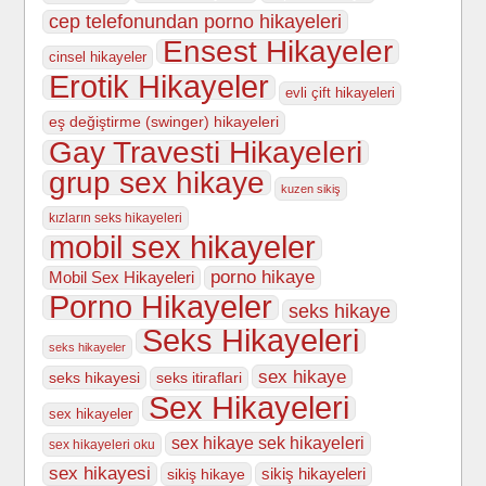
cep telefonundan porno hikayeleri
Ensest Hikayeler
cinsel hikayeler
Erotik Hikayeler
evli çift hikayeleri
eş değiştirme (swinger) hikayeleri
Gay Travesti Hikayeleri
grup sex hikaye
kuzen sikiş
kızların seks hikayeleri
mobil sex hikayeler
porno hikaye
Mobil Sex Hikayeleri
Porno Hikayeler
seks hikaye
Seks Hikayeleri
seks hikayeler
sex hikaye
seks hikayesi
seks itiraflari
Sex Hikayeleri
sex hikayeler
sex hikaye sek hikayeleri
sex hikayeleri oku
sex hikayesi
sikiş hikayeleri
sikiş hikaye