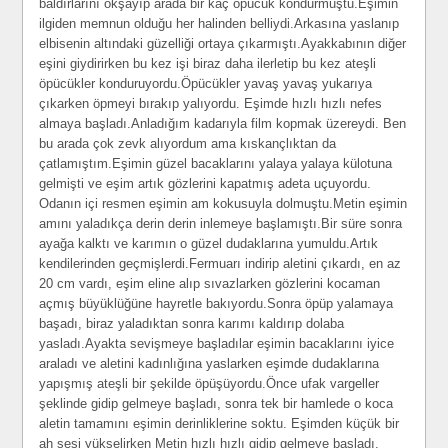
baldırlarını okşayıp arada bir kaç öpücük kondurmuştu.Eşimin
ilgiden memnun olduğu her halinden belliydi.Arkasına yaslanıp
elbisenin altındaki güzelliği ortaya çıkarmıştı.Ayakkabının diğer
eşini giydirirken bu kez işi biraz daha ilerletip bu kez ateşli
öpücükler konduruyordu.Öpücükler yavaş yavaş yukarıya
çıkarken öpmeyi bırakıp yalıyordu. Eşimde hızlı hızlı nefes
almaya başladı.Anladığım kadarıyla film kopmak üzereydi. Ben
bu arada çok zevk alıyordum ama kıskançlıktan da
çatlamıştım.Eşimin güzel bacaklarını yalaya yalaya külotuna
gelmişti ve eşim artık gözlerini kapatmış adeta uçuyordu.
Odanın içi resmen eşimin am kokusuyla dolmuştu.Metin eşimin
amını yaladıkça derin derin inlemeye başlamıştı.Bir süre sonra
ayağa kalktı ve karımın o güzel dudaklarına yumuldu.Artık
kendilerinden geçmişlerdi.Fermuarı indirip aletini çıkardı, en az
20 cm vardı, eşim eline alıp sıvazlarken gözlerini kocaman
açmış büyüklüğüne hayretle bakıyordu.Sonra öpüp yalamaya
başadı, biraz yaladıktan sonra karımı kaldırıp dolaba
yasladı.Ayakta sevişmeye başladılar eşimin bacaklarını iyice
araladı ve aletini kadınlığına yaslarken eşimde dudaklarına
yapışmış ateşli bir şekilde öpüşüyordu.Önce ufak vargeller
şeklinde gidip gelmeye başladı, sonra tek bir hamlede o koca
aletin tamamını eşimin derinliklerine soktu. Eşimden küçük bir
ah sesi yükselirken Metin hızlı hızlı gidip gelmeye başladı.