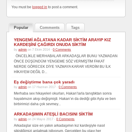
You must be
logged in
to post a comment.
Popular
Comments
Tags
YENGEMİ AĞLATANA KADAR SİKTİM ARAYIP KIZ
KARDEŞİNİ ÇAĞIRDI ONUDA SİKTİM
by
admin
on 7 Ekim 2014 -
0 Comments
ÖNCELİKLE MERHABALAR ARKADAŞLAR BUNU YAZMADAN
ÖNCE DÜŞÜNDÜM YENGEME SÖZ VERMİŞTİM FAKAT
NERDE GÖRECEK DİYE YAZMAYA KARAR VERDİM BU İLK
HİKAYEM DEĞİL D...
Eş değiştirme bana çok yaradı
by
admin
on 17 Haziran 2017 -
0 Comments
Merhaba sex hikayeleri okurları, Hakan’larla tanıştıktan sonra
hayatımızın akışı değişmişti. Hakan’ın da dediği gibi Ayla ve ben
birbirimizi daha çok sevmey...
ARKADAŞIMIN ATEŞLİ BACISINI SİKTİM
by
admin
on 24 Mayıs 2017 -
0 Comments
Arkadaşlar size en yakın arkadaşımın kız kardeşiyle nasıl
sikiştiğimizi anlatmak istiyorum. Gerçekten bu olayı her