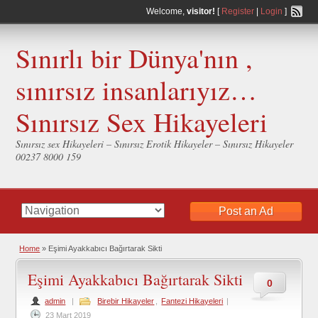
Welcome,
visitor!
[
Register
|
Login
]
Sınırlı bir Dünya'nın ,
sınırsız insanlarıyız…
Sınırsız Sex Hikayeleri
Sınırsız sex Hikayeleri – Sınırsız Erotik Hikayeler – Sınırsız Hikayeler
00237 8000 159
Post an Ad
Home
»
Eşimi Ayakkabıcı Bağırtarak Sikti
Eşimi Ayakkabıcı Bağırtarak Sikti
0
admin
|
Birebir Hikayeler
,
Fantezi Hikayeleri
|
23 Mart 2019