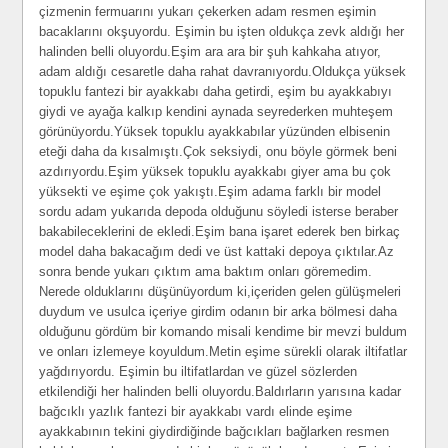
çizmenin fermuarını yukarı çekerken adam resmen eşimin
bacaklarını okşuyordu. Eşimin bu işten oldukça zevk aldığı her
halinden belli oluyordu.Eşim ara ara bir şuh kahkaha atıyor,
adam aldığı cesaretle daha rahat davranıyordu.Oldukça yüksek
topuklu fantezi bir ayakkabı daha getirdi, eşim bu ayakkabıyı
giydi ve ayağa kalkıp kendini aynada seyrederken muhteşem
görünüyordu.Yüksek topuklu ayakkabılar yüzünden elbisenin
eteği daha da kısalmıştı.Çok seksiydi, onu böyle görmek beni
azdırıyordu.Eşim yüksek topuklu ayakkabı giyer ama bu çok
yüksekti ve eşime çok yakıştı.Eşim adama farklı bir model
sordu adam yukarıda depoda olduğunu söyledi isterse beraber
bakabileceklerini de ekledi.Eşim bana işaret ederek ben birkaç
model daha bakacağım dedi ve üst kattaki depoya çıktılar.Az
sonra bende yukarı çıktım ama baktım onları göremedim.
Nerede olduklarını düşünüyordum ki,içeriden gelen gülüşmeleri
duydum ve usulca içeriye girdim odanın bir arka bölmesi daha
olduğunu gördüm bir komando misali kendime bir mevzi buldum
ve onları izlemeye koyuldum.Metin eşime sürekli olarak iltifatlar
yağdırıyordu. Eşimin bu iltifatlardan ve güzel sözlerden
etkilendiği her halinden belli oluyordu.Baldırların yarısına kadar
bağcıklı yazlık fantezi bir ayakkabı vardı elinde eşime
ayakkabının tekini giydirdiğinde bağcıkları bağlarken resmen