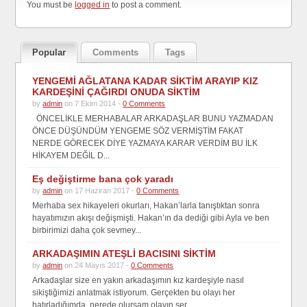
You must be
logged in
to post a comment.
Popular
Comments
Tags
YENGEMİ AĞLATANA KADAR SİKTİM ARAYIP KIZ
KARDEŞİNİ ÇAĞIRDI ONUDA SİKTİM
by
admin
on 7 Ekim 2014 -
0 Comments
ÖNCELİKLE MERHABALAR ARKADAŞLAR BUNU YAZMADAN
ÖNCE DÜŞÜNDÜM YENGEME SÖZ VERMİŞTİM FAKAT
NERDE GÖRECEK DİYE YAZMAYA KARAR VERDİM BU İLK
HİKAYEM DEĞİL D...
Eş değiştirme bana çok yaradı
by
admin
on 17 Haziran 2017 -
0 Comments
Merhaba sex hikayeleri okurları, Hakan’larla tanıştıktan sonra
hayatımızın akışı değişmişti. Hakan’ın da dediği gibi Ayla ve ben
birbirimizi daha çok sevmey...
ARKADAŞIMIN ATEŞLİ BACISINI SİKTİM
by
admin
on 24 Mayıs 2017 -
0 Comments
Arkadaşlar size en yakın arkadaşımın kız kardeşiyle nasıl
sikiştiğimizi anlatmak istiyorum. Gerçekten bu olayı her
hatırladığımda, nerede olursam olayın ser...