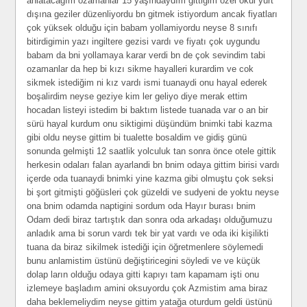
anlatacağım ozamanlar 15 yaşındaydım gittiğim özel okul yurt
dışına geziler düzenliyordu bn gitmek istiyordum ancak fiyatları
çok yüksek olduğu için babam yollamiyordu neyse 8 sınıfı
bitirdigimin yazı ingiltere gezisi vardı ve fiyatı çok uygundu
babam da bni yollamaya karar verdi bn de çok sevindim tabi
ozamanlar da hep bi kızı sikme hayalleri kurardim ve cok
sikmek istediğim ni kız vardı ismi tuanaydi onu hayal ederek
boşalirdim neyse geziye kim ler geliyo diye merak ettim
hocadan listeyi istedim bi baktım listede tuanada var o an bir
sürü hayal kurdum onu siktigimi düşündüm bnimki tabi kazma
gibi oldu neyse gittim bi tualette bosaldim ve gidiş günü
sonunda gelmişti 12 saatlik yolculuk tan sonra önce otele gittik
herkesin odaları falan ayarlandi bn bnim odaya gittim birisi vardı
içerde oda tuanaydi bnimki yine kazma gibi olmuştu çok seksi
bi şort gitmişti göğüsleri çok güzeldi ve sudyeni de yoktu neyse
ona bnim odamda naptigini sordum oda Hayır burası bnim
Odam dedi biraz tartıştık dan sonra oda arkadaşı olduğumuzu
anladık ama bi sorun vardı tek bir yat vardı ve oda iki kişilikti
tuana da biraz sikilmek istediği için öğretmenlere söylemedi
bunu anlamistim üstünü değiştiricegini söyledi ve ve küçük
dolap ların olduğu odaya gitti kapıyı tam kapamam işti onu
izlemeye başladım amini oksuyordu çok Azmistim ama biraz
daha beklemeliydim neyse gittim yatağa oturdum geldi üstünü