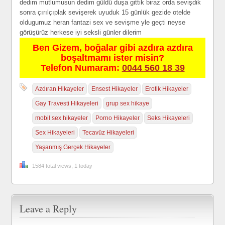
dedim mutlumusun dedim güldü duşa gittik biraz orda sevişdik
sonra çırılçıplak sevişerek uyuduk 15 günlük gezide otelde
oldugumuz heran fantazi sex ve sevişme yle geçti neyse
görüşürüz herkese iyi seksli günler dilerim
Ben Gizem, boğalar gibi azdıra azdıra
boşaltmamı ister misin?
Telefon Numaram:
0044 560 18 39
Azdıran Hikayeler
Ensest Hikayeler
Erotik Hikayeler
Gay Travesti Hikayeleri
grup sex hikaye
mobil sex hikayeler
Porno Hikayeler
Seks Hikayeleri
Sex Hikayeleri
Tecavüz Hikayeleri
Yaşanmış Gerçek Hikayeler
1584 total views, 1 today
Leave a Reply