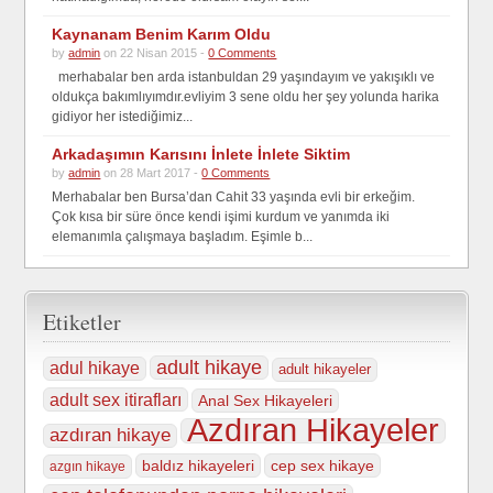
Kaynanam Benim Karım Oldu
by
admin
on 22 Nisan 2015 -
0 Comments
merhabalar ben arda istanbuldan 29 yaşındayım ve yakışıklı ve
oldukça bakımlıyımdır.evliyim 3 sene oldu her şey yolunda harika
gidiyor her istediğimiz...
Arkadaşımın Karısını İnlete İnlete Siktim
by
admin
on 28 Mart 2017 -
0 Comments
Merhabalar ben Bursa’dan Cahit 33 yaşında evli bir erkeğim.
Çok kısa bir süre önce kendi işimi kurdum ve yanımda iki
elemanımla çalışmaya başladım. Eşimle b...
Etiketler
adult hikaye
adul hikaye
adult hikayeler
adult sex itirafları
Anal Sex Hikayeleri
Azdıran Hikayeler
azdıran hikaye
baldız hikayeleri
cep sex hikaye
azgın hikaye