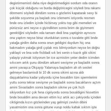
degistirmemisti daha niye degistirmedigini sordum oda oranın
çok küçük olduğunu ve burda değiştiricegini söyledi bna rakamı
dönmemi söyledi döndüm sonra o gözlerini kapatarak sexy bi
şekilde soyunma ya başladı onu izlememi istiyordu resmen
bnde onu izledim içinde hicbirsey yoktu top gibi memeleri ve
pürüzsüz ami neyse o giyindikten sonra bnim de giyinmem
gerektiğini söyledim oda tamam dedi bna yaptiginin aynısını
ona yaptım neyse biraz oturduktan sonra o tuvalete gitti bnde
yatağa girdim daha sonra onun geldigini duydum hiç ona
bakmadım yatağa girdi çıplak mis bilmiyordum neyse bn doğru
yaklaşti ve bna sole fisildadi sık bni senin o kazık gibi sikini
yalayip yutmak istiyorum bn ice azmistim yeter dedim icimden
sıkıcem artık şunu döndüm arkami sevişme ye başladık sonra
amini yavaşca Okşayip Yalamaya başladım ah oh sesleri
gelmeye baslamisdi bi 10 dk sonra sikimi azına aldı
daşşaklarima kadar yaliyordu içine bosaldim tüm spermlerimi
yuttu sonra tekrar sevişme ye başladık sonra bacaklarını açtım
amini Sivasladim sonra başladım sikme ye çok hızlı
sikiyordum kız çok fena cigiriyordu sonra bosaldigini hissettim
bnde bosaldim ama devam ettim kız artık acı çekiyordu içinden
ciktigimda kızın gözlerinden yaş gelmişti zevkin dibini
yasatmistim ona sonra götune vurup noldu kaltak sıktım işte