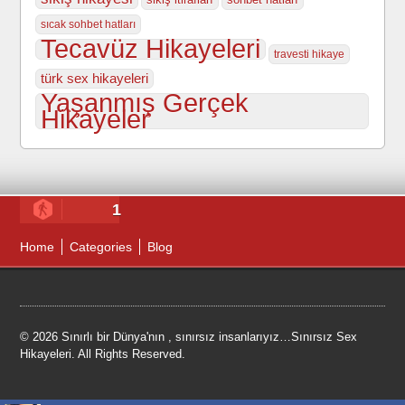
sıcak sohbet hatları
Tecavüz Hikayeleri
travesti hikaye
türk sex hikayeleri
Yaşanmış Gerçek
Hikayeler
1
Home
Categories
Blog
© 2026 Sınırlı bir Dünya'nın , sınırsız insanlarıyız…Sınırsız Sex
Hikayeleri. All Rights Reserved.