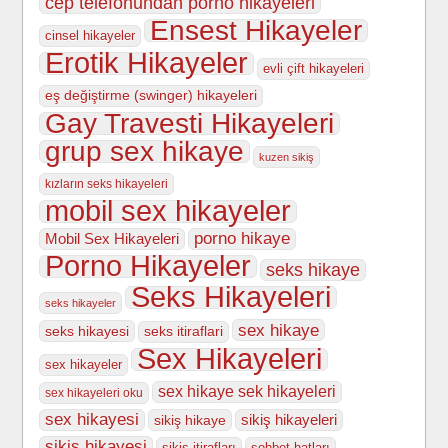
cep telefonundan porno hikayeleri
Ensest Hikayeler
cinsel hikayeler
Erotik Hikayeler
evli çift hikayeleri
eş değiştirme (swinger) hikayeleri
Gay Travesti Hikayeleri
grup sex hikaye
kuzen sikiş
kızların seks hikayeleri
mobil sex hikayeler
porno hikaye
Mobil Sex Hikayeleri
Porno Hikayeler
seks hikaye
Seks Hikayeleri
seks hikayeler
sex hikaye
seks hikayesi
seks itiraflari
Sex Hikayeleri
sex hikayeler
sex hikaye sek hikayeleri
sex hikayeleri oku
sex hikayesi
sikiş hikayeleri
sikiş hikaye
sikiş hikayesi
sikiş itirafları
sohbet hatları