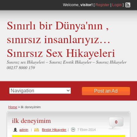
Welcome,
visitor!
[
Register
|
Login
]
Sınırlı bir Dünya'nın ,
sınırsız insanlarıyız…
Sınırsız Sex Hikayeleri
Sınırsız sex Hikayeleri – Sınırsız Erotik Hikayeler – Sınırsız Hikayeler
00237 8000 159
Post an Ad
Home
»
ilk deneyimim
ilk deneyimim
0
admin
|
Birebir Hikayeler
|
7 Ekim 2014