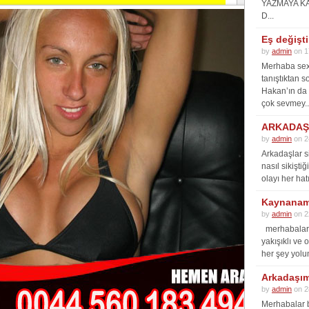
YAZMAYA K
D...
Eş değişt
by
admin
on 1
Merhaba sex 
tanıştıktan s
Hakan’ın da 
çok sevmey..
ARKADAŞI
by
admin
on 2
Arkadaşlar s
nasıl sikişti
olayı her hat
Kaynanam
by
admin
on 2
merhabalar 
yakışıklı ve
her şey yolun
Arkadaşımı
by
admin
on 2
Merhabalar b