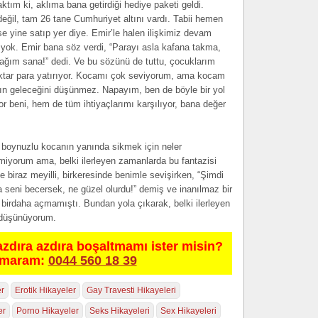
ım ki, aklıma bana getirdiği hediye paketi geldi.
ğil, tam 26 tane Cumhuriyet altını vardı. Tabii hemen
se yine satıp yer diye. Emir’le halen ilişkimiz devam
 yok. Emir bana söz verdi, “Parayı asla kafana takma,
cağım sana!” dedi. Ve bu sözünü de tuttu, çocuklarım
iktar para yatırıyor. Kocamı çok seviyorum, ama kocam
ın geleceğini düşünmez. Napayım, ben de böyle bir yol
r beni, hem de tüm ihtiyaçlarımı karşılıyor, bana değer
i o boynuzlu kocanın yanında sikmek için neler
miyorum ama, belki ilerleyen zamanlarda bu fantazisi
biraz meyilli, birkeresinde benimle sevişirken, “Şimdi
 seni becersek, ne güzel olurdu!” demiş ve inanılmaz bir
birdaha açmamıştı. Bundan yola çıkarak, belki ilerleyen
 düşünüyorum.
azdıra azdıra boşaltmamı ister misin?
umaram:
0044 560 18 39
er
Erotik Hikayeler
Gay Travesti Hikayeleri
er
Porno Hikayeler
Seks Hikayeleri
Sex Hikayeleri