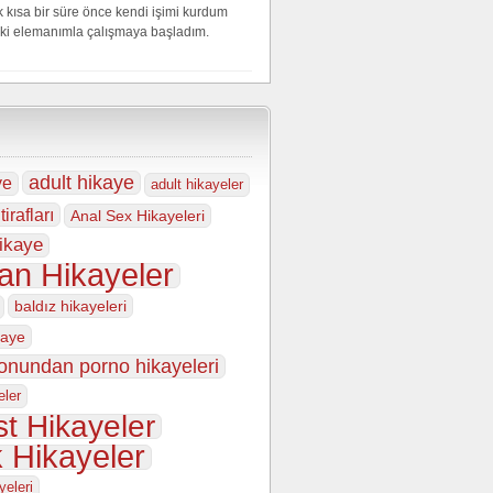
 kısa bir süre önce kendi işimi kurdum
iki elemanımla çalışmaya başladım.
adult hikaye
ye
adult hikayeler
tirafları
Anal Sex Hikayeleri
ikaye
an Hikayeler
baldız hikayeleri
kaye
fonundan porno hikayeleri
eler
t Hikayeler
k Hikayeler
yeleri