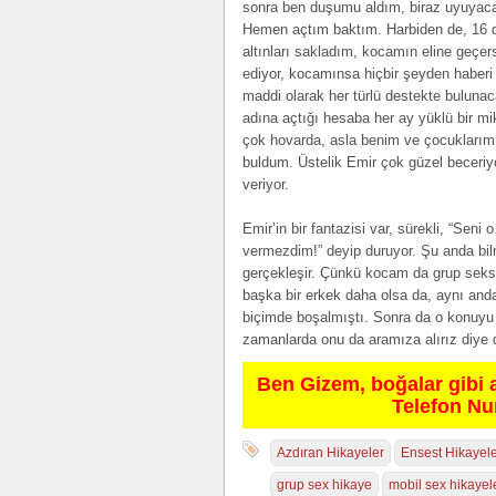
sonra ben duşumu aldım, biraz uyuyacakt
Hemen açtım baktım. Harbiden de, 16 de
altınları sakladım, kocamın eline geçer
ediyor, kocamınsa hiçbir şeyden haberi
maddi olarak her türlü destekte buluna
adına açtığı hesaba her ay yüklü bir m
çok hovarda, asla benim ve çocuklarım
buldum. Üstelik Emir çok güzel beceriyo
veriyor.
Emir’in bir fantazisi var, sürekli, “Sen
vermezdim!” deyip duruyor. Şu anda bil
gerçekleşir. Çünkü kocam da grup sekse 
başka bir erkek daha olsa da, aynı anda
biçimde boşalmıştı. Sonra da o konuyu 
zamanlarda onu da aramıza alırız diye
Ben Gizem, boğalar gibi 
Telefon N
Azdıran Hikayeler
Ensest Hikayel
grup sex hikaye
mobil sex hikayel