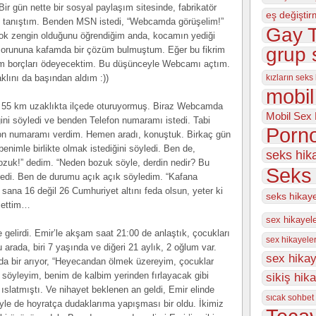
r gün nette bir sosyal paylaşım sitesinde, fabrikatör
eş değiştir
e tanıştım. Benden MSN istedi, “Webcamda görüşelim!”
Gay T
ok zengin olduğunu öğrendiğim anda, kocamın yediği
grup 
m sorununa kafamda bir çözüm bulmuştum. Eğer bu fikrim
em borçları ödeyecektim. Bu düşünceyle Webcamı açtım.
lını da başından aldım :))
kızların seks
mobil
’e 55 km uzaklıkta ilçede oturuyormuş. Biraz Webcamda
Mobil Sex 
ini söyledi ve benden Telefon numaramı istedi. Tabi
Porno
on numaramı verdim. Hemen aradı, konuştuk. Birkaç gün
enimle birlikte olmak istediğini söyledi. Ben de,
seks hik
ozuk!” dedim. “Neden bozuk söyle, derdin nedir? Bu
Seks 
dedi. Ben de durumu açık açık söyledim. “Kafana
 sana 16 değil 26 Cumhuriyet altını feda olsun, yeter ki
seks hikay
l ettim…
sex hikayel
gelirdi. Emir’le akşam saat 21:00 de anlaştık, çocukları
sex hikayeler
arada, biri 7 yaşında ve diğeri 21 aylık, 2 oğlum var.
sex hikay
ada bir arıyor, “Heyecandan ölmek üzereyim, çocuklar
söyleyim, benim de kalbim yerinden fırlayacak gibi
sikiş hik
latmıştı. Ve nihayet beklenen an geldi, Emir elinde
sıcak sohbet 
esiyle de hoyratça dudaklarıma yapışması bir oldu. İkimiz