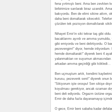
fena yırtmıştı beni. Ama ben zevkten ke
birbirimize sarılarak biraz uzandık. Am
bakıyordu. Ben de elimi sikine attım, 
daha beni domaltarak sikecekti. Telefo
çözülen tek pozisyon domaltılarak siki
Nihayet Emir’in siki tekrar taş gibi oldu
bacaklarımı ayırdı ve amıma yumuldu, 
gibi emiyordu ve beni delirtiyordu. O b
pezevengim!” diyor, hemde inliyordum. 
hemde domaltarak!” diyerek beni 4 ayak 
yalanmaktan ve suyumun akmasından amı
arkadan amıma geçirdiği gibi kökledi…
Ben uçmuştum artık, kendimi kaybetmişt
kurusu, pezevenk seni!” diyerek onun b
“Sikiyorum işte orospu! Sen sikişe do
koyulması gerekiyor, ancak ozaman doyar
beni deli ediyordu. Orgazm üstüne or
Emir de daha fazla dayanamayıp içimd
O gece, Emir beni sabaha kadar defalar