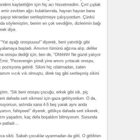
ndimi kaybettiğim için hiç acı hissetmedim. Çırıl çıplak
a emir zevkten ağzı kulaklarında, hayran hayran bana
okşayıp tekrardan sertleştirmeye çalışıyordum. Çünkü
nda söylemiştim, benim en çok sevdiğim, dizlerimin bağı
lmek diye.
. “Yat aşağı orospuuuu!” diyerek, beni yatırdığı gibi
yalamaya başladı. Amımın tümünü ağzına alıp, deliler
ana orospu dediği için, ben de, “Ohhhhh! Ne güzel yalıyor
Emir, “Pezevengin şimdi yine amını yırtacak orospu,
pozisyona getirdi. Sikini hiç ıslatmadan, zaten
m vıcık vık olmuştu, direk taş gibi sertleşmiş sikini
im, “Sik beni orospu çocuğu, erkek gibi sik, piç
eni dahada sert sikmesi için gaza getiriyordum. O da,
ymuyorsun, aslında sana 4-5 beş yarak aynı anda
sın, fahişeee!” diyerek, gittikçe dahada sert sikerek,
gazm yaşadım, kaç defa boşaldım bilmiyorum. Sonunda
e patladı…
ca sikti. Sabah çocuklar uyanmadan da gitti. O gittikten