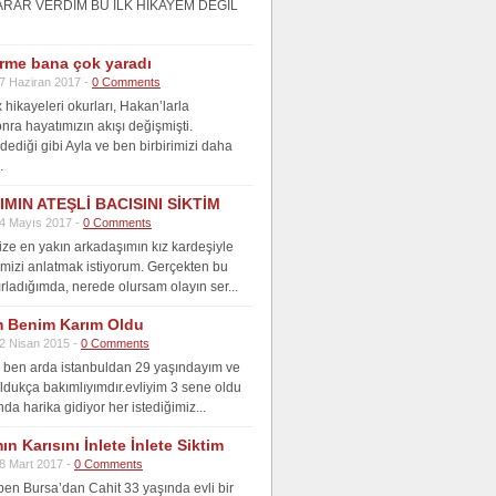
ARAR VERDİM BU İLK HİKAYEM DEĞİL
irme bana çok yaradı
7 Haziran 2017 -
0 Comments
hikayeleri okurları, Hakan’larla
onra hayatımızın akışı değişmişti.
dediği gibi Ayla ve ben birbirimizi daha
.
MIN ATEŞLİ BACISINI SİKTİM
4 Mayıs 2017 -
0 Comments
ize en yakın arkadaşımın kız kardeşiyle
ğimizi anlatmak istiyorum. Gerçekten bu
ırladığımda, nerede olursam olayın ser...
 Benim Karım Oldu
2 Nisan 2015 -
0 Comments
ben arda istanbuldan 29 yaşındayım ve
 oldukça bakımlıyımdır.evliyim 3 sene oldu
da harika gidiyor her istediğimiz...
n Karısını İnlete İnlete Siktim
8 Mart 2017 -
0 Comments
en Bursa’dan Cahit 33 yaşında evli bir