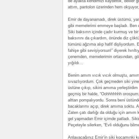
de ayakta kendimizi kaybettik, deliler
attım, pantolon üzerinden hem okşuyor
Emir de dayanamadı, direk üstümü, yani 
gibi memelerimi emmeye başladı. Ben d
Siki baksırın içinde çadır kurmuş ve bi
baksırını da çıkardım, önünde diz çökt
tümünü ağzıma alıp hafif dişliyordum. 
fahişe gibi sevişiyorsun!” diyerek hırılt
çenemden, memelerimin ortasından, gö
yığıldı…
Benim amım vıcık vıcık olmuştu, amımı
sıvazlıyordum. Çok geçmeden siki yine 
üstüne çıkıp, sikini amıma yerleştirdim
geçmiş bir halde, “Oohhhhhhh orospum,
alttan pompalıyordu. Sonra beni üstünd
bacaklarımı açıp, direk amıma soktu. 
Zaten çatı darlığı da olduğu için amım 
gel yapmadan Emir içimde patladı. Siki
Peçeteyle silerken, “Evli olduğunu bilm
Anlayacağınız Emir’in siki kocamınki