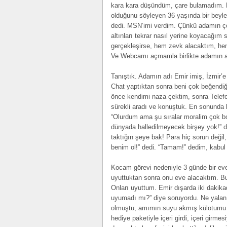
kara kara düşündüm, çare bulamadım. Bi
olduğunu söyleyen 36 yaşında bir beyl
dedi. MSN’imi verdim. Çünkü adamın ç
altınları tekrar nasıl yerine koyacağı
gerçekleşirse, hem zevk alacaktım, h
Ve Webcamı açmamla birlikte adamın ak
Tanıştık. Adamın adı Emir imiş, İzmir
Chat yaptıktan sonra beni çok beğendiğ
önce kendimi naza çektim, sonra Telef
sürekli aradı ve konuştuk. En sonunda b
“Olurdum ama şu sıralar moralim çok b
dünyada halledilmeyecek birşey yok!” 
taktığın şeye bak! Para hiç sorun değil,
benim ol!” dedi. “Tamam!” dedim, kabu
Kocam görevi nedeniyle 3 günde bir eve 
uyuttuktan sonra onu eve alacaktım. Bu 
Onları uyuttum. Emir dışarda iki dakik
uyumadı mı?” diye soruyordu. Ne yalan 
olmuştu, amımın suyu akmış külotumu ıs
hediye paketiyle içeri girdi, içeri girm