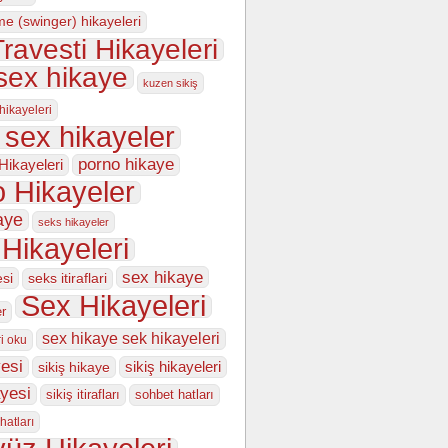
me (swinger) hikayeleri
ravesti Hikayeleri
sex hikaye
kuzen sikiş
 hikayeleri
 sex hikayeler
porno hikaye
Hikayeleri
 Hikayeler
aye
seks hikayeler
Hikayeleri
sex hikaye
esi
seks itiraflari
Sex Hikayeleri
er
sex hikaye sek hikayeleri
i oku
esi
sikiş hikayeleri
sikiş hikaye
ayesi
sikiş itirafları
sohbet hatları
hatları