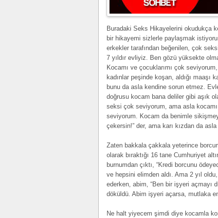
Buradaki Seks Hikayelerini okudukça k
bir hikayemi sizlerle paylaşmak istiyoru
erkekler tarafından beğenilen, çok sek
7 yıldır evliyiz. Ben gözü yüksekte olma
Kocamı ve çocuklarımı çok seviyorum,
kadınlar peşinde koşan, aldığı maaşı kar
bunu da asla kendine sorun etmez. Evl
doğrusu kocam bana deliler gibi aşık o
seksi çok seviyorum, ama asla kocam
seviyorum. Kocam da benimle sikişmeye
çekersin!” der, ama karı kızdan da asl
Zaten bakkala çakkala yeterince borcu
olarak bıraktığı 16 tane Cumhuriyet alt
burnumdan çıktı, “Kredi borcunu ödeyec
ve hepsini elimden aldı. Ama 2 yıl oldu,
ederken, abim, “Ben bir işyeri açmayı
döküldü. Abim işyeri açarsa, mutlaka em
Ne halt yiyecem şimdi diye kocamla k