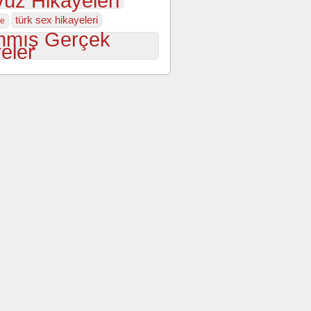
üz Hikayeleri
türk sex hikayeleri
ye
nmış Gerçek
eler