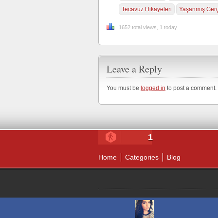
Tecavüz Hikayeleri
Yaşanmış Gerç
1652 total views, 1 today
Leave a Reply
You must be
logged in
to post a comment.
1
Home
Categories
Blog
© 2026 Sınırlı bir Dünya'nın , sınırsız ins