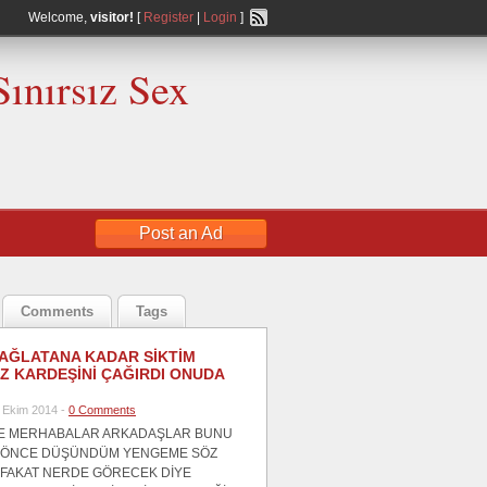
Welcome,
visitor!
[
Register
|
Login
]
Sınırsız Sex
Post an Ad
Comments
Tags
AĞLATANA KADAR SİKTİM
IZ KARDEŞİNİ ÇAĞIRDI ONUDA
 Ekim 2014 -
0 Comments
E MERHABALAR ARKADAŞLAR BUNU
 ÖNCE DÜŞÜNDÜM YENGEME SÖZ
 FAKAT NERDE GÖRECEK DİYE