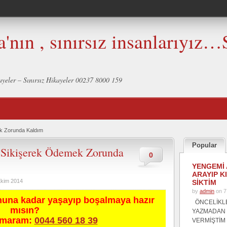
a'nın , sınırsız insanlarıyız…
ikayeler – Sınırsız Hikayeler 00237 8000 159
ek Zorunda Kaldım
Popular
ı Sikişerek Ödemek Zorunda
0
YENGEMİ 
ARAYIP K
Ekim 2014
SİKTİM
by
admin
on 7
nuna kadar yaşayıp boşalmaya hazır
ÖNCELİKL
mısın?
YAZMADAN
umaram:
0044 560 18 39
VERMİŞTİM