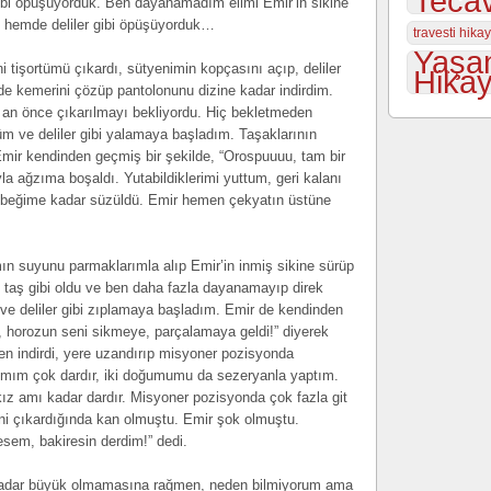
Tecav
 gibi öpüşüyorduk. Ben dayanamadım elimi Emir’in sikine
, hemde deliler gibi öpüşüyorduk…
travesti hika
Yaşa
tişortümü çıkardı, sütyenimin kopçasını açıp, deliler
Hikay
e kemerini çözüp pantolonunu dizine kadar indirdim.
r an önce çıkarılmayı bekliyordu. Hiç bekletmeden
üm ve deliler gibi yalamaya başladım. Taşaklarının
Emir kendinden geçmiş bir şekilde, “Orospuuuu, tam bir
ıyla ağzıma boşaldı. Yutabildiklerimi yuttum, geri kalanı
beğime kadar süzüldü. Emir hemen çekyatın üstüne
n suyunu parmaklarımla alıp Emir’in inmiş sikine sürüp
taş gibi oldu ve ben daha fazla dayanamayıp direk
 ve deliler gibi zıplamaya başladım. Emir de kendinden
 horozun seni sikmeye, parçalamaya geldi!” diyerek
en indirdi, yere uzandırıp misyoner pozisyonda
Amım çok dardır, iki doğumumu da sezeryanla yaptım.
kız amı kadar dardır. Misyoner pozisyonda çok fazla git
ni çıkardığında kan olmuştu. Emir şok olmuştu.
esem, bakiresin derdim!” dedi.
 kadar büyük olmamasına rağmen, neden bilmiyorum ama