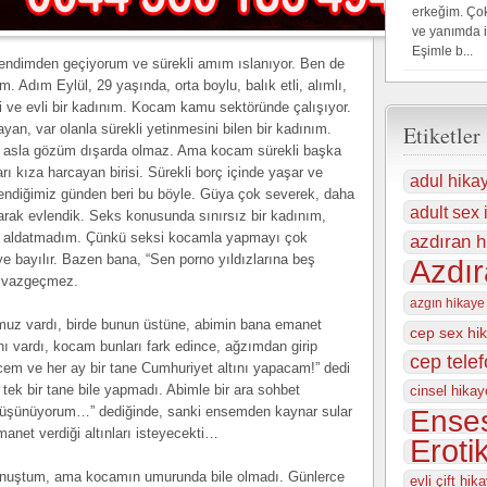
erkeğim. Çok
ve yanımda 
Eşimle b...
endimden geçiyorum ve sürekli amım ıslanıyor. Ben de
m. Adım Eylül, 29 yaşında, orta boylu, balık etli, alımlı,
si ve evli bir kadınım. Kocam kamu sektöründe çalışıyor.
yan, var olanla sürekli yetinmesini bilen bir kadınım.
Etiketler
 asla gözüm dışarda olmaz. Ama kocam sürekli başka
ı kıza harcayan birisi. Sürekli borç içinde yaşar ve
adul hika
endiğimiz günden beri bu böyle. Güya çok severek, daha
adult sex i
larak evlendik. Seks konusunda sınırsız bir kadınım,
ı aldatmadım. Çünkü seksi kocamla yapmayı çok
azdıran h
 bayılır. Bazen bana, “Sen porno yıldızlarına beş
Azdır
a vazgeçmez.
azgın hikaye
muz vardı, birde bunun üstüne, abimin bana emanet
cep sex hi
ını vardı, kocam bunları fark edince, ağzımdan girip
cep tele
em ve her ay bir tane Cumhuriyet altını yapacam!” dedi
 tek bir tane bile yapmadı. Abimle bir ara sohbet
cinsel hikay
 düşünüyorum…” dediğinde, sanki ensemden kaynar sular
Enses
anet verdiği altınları isteyecekti…
Eroti
onuştum, ama kocamın umurunda bile olmadı. Günlerce
evli çift hika