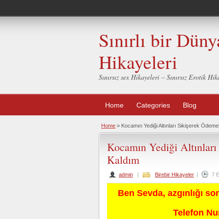
Sınırlı bir Düny
Hikayeleri
Sınırsız sex Hikayeleri – Sınırsız Erotik H
Home
Categories
Blog
Home
»
Kocamın Yediği Altınları Sikişerek Ödem
Kocamın Yediği Altınlar
Kaldım
admin
|
Birebir Hikayeler
|
7 
Ben Sevda, azgınlığı so
Telefon N