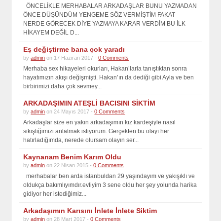
ÖNCELİKLE MERHABALAR ARKADAŞLAR BUNU YAZMADAN
ÖNCE DÜŞÜNDÜM YENGEME SÖZ VERMİŞTİM FAKAT
NERDE GÖRECEK DİYE YAZMAYA KARAR VERDİM BU İLK
HİKAYEM DEĞİL D...
Eş değiştirme bana çok yaradı
by
admin
on 17 Haziran 2017 -
0 Comments
Merhaba sex hikayeleri okurları, Hakan’larla tanıştıktan sonra
hayatımızın akışı değişmişti. Hakan’ın da dediği gibi Ayla ve ben
birbirimizi daha çok sevmey...
ARKADAŞIMIN ATEŞLİ BACISINI SİKTİM
by
admin
on 24 Mayıs 2017 -
0 Comments
Arkadaşlar size en yakın arkadaşımın kız kardeşiyle nasıl
sikiştiğimizi anlatmak istiyorum. Gerçekten bu olayı her
hatırladığımda, nerede olursam olayın ser...
Kaynanam Benim Karım Oldu
by
admin
on 22 Nisan 2015 -
0 Comments
merhabalar ben arda istanbuldan 29 yaşındayım ve yakışıklı ve
oldukça bakımlıyımdır.evliyim 3 sene oldu her şey yolunda harika
gidiyor her istediğimiz...
Arkadaşımın Karısını İnlete İnlete Siktim
by
admin
on 28 Mart 2017 -
0 Comments