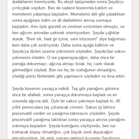
dudaklarımı kemiriyordu. Bu ateşli öpüşmeden sonra Şeyda’yı
çırılçıplak soydum. Ben de sadece boxerımla kaldım ve
memelerini yalamaya başladım. Memelerini deli gibi yaladıktan
sonra aşağılara indim ve dil darbelerimi amına vurmaya
başladım. Amı öyle güzeldi ve zevkten sırılsıklam olmuştu, ve
ben ağzımı amından çekmek istemiyordum. Şeyda çığlıklar
atarak, “Beni sik, hadi gir içime, seni istiyorum!” diye bağırması
beni daha çok azdırıyordu. Daha sonra ayağa kalktım ve
Şeyda’ya dizleri üzerine çökmesini söyledim. Şeyda’dan sakso
çekmesini istedim. O ise yapamayacağını, daha önce bir
yarrağa dokunmayı, ağzına almayı bırak, hiç canlı olarak
görmediğini söyledi. Ben ise hiç bir zorluğunun olmadığını,
izlediği porno filmlerdeki gibi yapmasını söyledim ve ikna ettim.
Şeyda boxerımı yavaşça indirdi. Taş gibi yarrağımı görünce
önce bir afalladı, sonra yavaşça dokunmaya başladı ve en
sonunda ağzına aldı. Öyle bir sakso çekmeye başladı ki, 40
yıllık pornoculara taş çıkaracak cinsten. Sakso işi bitince
prezervatifi verdim ve yarağıma takmasını söyledim. Şeyda
prezervatifi yarağıma taktıktan sonra yavaşça amına yarrağımı
sokmaya başladım. Şeyda kortuğunu söylüyordu, ben ise
korkacak birşey olmadığını, çok büyük zevk duyacağını
tekrarlıyordum. Ve artık zamanı gelmişti kuzenim Şeyda’nın