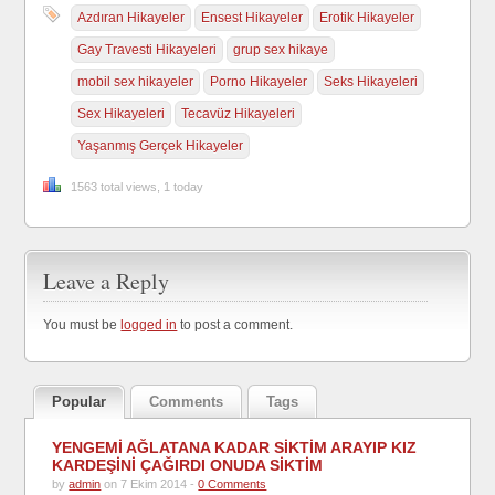
Azdıran Hikayeler
Ensest Hikayeler
Erotik Hikayeler
Gay Travesti Hikayeleri
grup sex hikaye
mobil sex hikayeler
Porno Hikayeler
Seks Hikayeleri
Sex Hikayeleri
Tecavüz Hikayeleri
Yaşanmış Gerçek Hikayeler
1563 total views, 1 today
Leave a Reply
You must be
logged in
to post a comment.
Popular
Comments
Tags
YENGEMİ AĞLATANA KADAR SİKTİM ARAYIP KIZ
KARDEŞİNİ ÇAĞIRDI ONUDA SİKTİM
by
admin
on 7 Ekim 2014 -
0 Comments