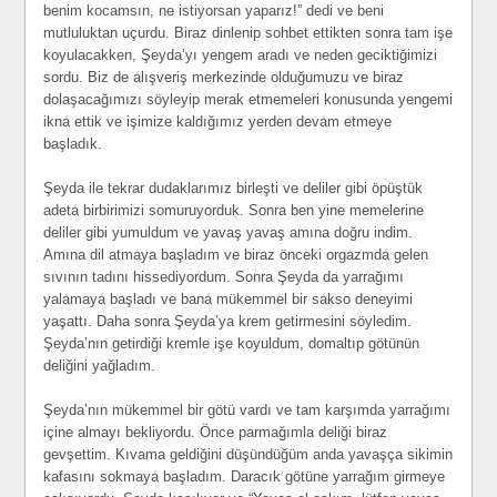
benim kocamsın, ne istiyorsan yaparız!” dedi ve beni
mutluluktan uçurdu. Biraz dinlenip sohbet ettikten sonra tam işe
koyulacakken, Şeyda’yı yengem aradı ve neden geciktiğimizi
sordu. Biz de alışveriş merkezinde olduğumuzu ve biraz
dolaşacağımızı söyleyip merak etmemeleri konusunda yengemi
ikna ettik ve işimize kaldığımız yerden devam etmeye
başladık.
Şeyda ile tekrar dudaklarımız birleşti ve deliler gibi öpüştük
adeta birbirimizi somuruyorduk. Sonra ben yine memelerine
deliler gibi yumuldum ve yavaş yavaş amına doğru indim.
Amına dil atmaya başladım ve biraz önceki orgazmda gelen
sıvının tadını hissediyordum. Sonra Şeyda da yarrağımı
yalamaya başladı ve bana mükemmel bir sakso deneyimi
yaşattı. Daha sonra Şeyda’ya krem getirmesini söyledim.
Şeyda’nın getirdiği kremle işe koyuldum, domaltıp götünün
deliğini yağladım.
Şeyda’nın mükemmel bir götü vardı ve tam karşımda yarrağımı
içine almayı bekliyordu. Önce parmağımla deliği biraz
gevşettim. Kıvama geldiğini düşündüğüm anda yavaşça sikimin
kafasını sokmaya başladım. Daracık götüne yarrağım girmeye