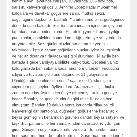
benimle aynı işyerinde çalışan, 30 yaşında 1.63 boyunda,
sarışın, kahverengi gözlü, Jennifer Lopez kadar mükemmel
kalçalara ve davetkar göğüslere sahip, müthiş seksi,
özgürlüğüne düşkün bir kadındı. Yürürken onu birisi gördüğünde
döner bi daha bakardı. Ses tonu bile insanın içinde bir şeylerin
kıpırdanmasına neden olurdu. Hiç etek giymezdi ama giydiği
pantolonlar, gömlekler insanı darmadığın etmeye yetiyordu da
artıyordu bile. Bazı günler bluzlarının altına sütyen bile
takmıyodu. İşte o zaman göğüslerinin uçları iyice belirginleşir
ve her an dışarıya fırlayacakmış gibi dururlardı. Nilay ile ben
haftada 1 gece vardiyaya birlikte kalıyorduk. Geceleri yalnız
kaldığımızda ben sabaha kadar onun o muhteşem vücudunu
izliyor ve tuvalete gidip onu düşünerek 31 çekiyordum.
Döndüğümde nerelerdesin sen 2 saattir dediğinde sigara
içiyordum gibi şeyler söylüyordum. Aramızdaki ilişki hiçbir
zaman arkadaş ilişkisinden öteye gitmemişti ta ki o geceye
kadar. Sabah yine genelde olduğu gibi ofise ilk gelen ben
olmuştum. Benden 10 dakika sonra koridorda Nilay belirdi.
Kahverengi dar pantolonu, düğmeleri göğüslerine kadar açık
beyaz gömleğinin kenarından görünen dantelli beyaz sütyeni ve
kışkırtıcı parfümü ile her zamankinden daha azdırıcıydı. İçeri
girdi. Günaydın deyip bana sarıldı ve öptü. Bu hareketi beni
hem şaşırtmış hem de . tahrik etmişti. Şaşırtmasının nedeni, 4