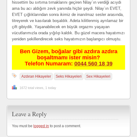
hissettim bu sırtıma tırnaklarını geçiren Nilay`ın verdiği acıydı
ama bu acı aldığım zevk yanında hiçbir şeydi. Nilay`ın EVET,
EVET çığlıklarından sonra ikimiz de inanılmaz sesler arasında,
titreyerek ve kasılarak boşaldık. Adeta kilitlenmiş ayrılamaz bir
çift gibiydik. Yaşanabilecek en büyük orgazmı yaşayan
vücutlarımızla orada yığılıp kaldık. Bu güzel macera hayatımızı
yeniden şekillendirecek seks hayatımızın başlangıcı olmuştu.
Ben Gizem, boğalar gibi azdıra azdıra
boşaltmamı ister misin?
Telefon Numaram:
0044 560 18 39
Azdıran Hikayeler
Seks Hikayeleri
Sex Hikayeleri
1672 total views, 1 today
Leave a Reply
You must be
logged in
to post a comment.