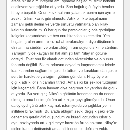
arada bir de o muhteşem amı öpmeye başladım. Artık kendini
englleyemiyor çığlıklar atıyordu. Son boğuk çığlığıyla beraber
titreyip boşaldı. Onun zevk sularını yalamak benim için ayrı bir
zevkti. Sikim kazık gibi olmuştu. Artık birlikte boşalmanın
zamanı geldi dedim ve yerde sırtüstü yatmakta olan Nilay`ı
kaldırıp domalttım. O her gün dar pantolonlar içinde gördüğüm
kalçalar karşımdaydı ve ben onu birazdan sikecektim. Yeni
boşalmış olan amını biraz rahat bırakmalıyım diye düşünerek
elni amına sürdüm ve ordan aldığım am suyunu sikime sürdüm.
Yarrağım iyice kaygan bir hal almıştı tam Nilay`ın götüne
göreydi. Evet onu ilk olarak götünden sikecektim ve o bunun
farkında değildi. Sikimi arkasna dayadım kaçmamamsı içinde
kasıklarından sağlam bir şekilde tuttum ve kasıklarından çekip
sert bir hareketle yarrağımı götüne gömdüm. Nilay öyle bir
çığlık attı ki ofisin camları titredi. Ama sıkı bir şekilde tuttuğum
için kaçamadı. Bana hayvan diye bağırıyor bir yandan da çığlık
atıyordu. Bu sert giriş Nilay`ın götünün kanamasına da neden
olmuştu ama benim gözüm artık hiçbirşeyi görmüyordu. Onun
da öyleydi çünü artık kaçmak istemiyordu ve çığlıklar yerini
iniltilere bırakmıştı. Bu arada aldığım zevki değişik şekillerde
denemem gerektiğini düşündüm ve küreği götünden çıkarıp
aynı pozisyonda artık girilmeye hazır ön fırına soktum. Nilay`ın
girilen kapısı değişmişti ama iniltilerinde bir değişim yoktu.