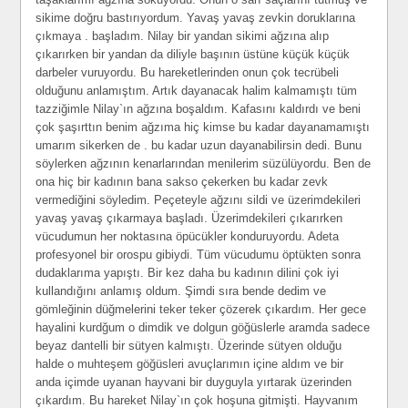
sikime doğru bastırıyordum. Yavaş yavaş zevkin doruklarına
çıkmaya . başladım. Nilay bir yandan sikimi ağzına alıp
çıkarırken bir yandan da diliyle başının üstüne küçük küçük
darbeler vuruyordu. Bu hareketlerinden onun çok tecrübeli
olduğunu anlamıştım. Artık dayanacak halim kalmamıştı tüm
tazziğimle Nilay`ın ağzına boşaldım. Kafasını kaldırdı ve beni
çok şaşırttın benim ağzıma hiç kimse bu kadar dayanamamıştı
umarım sikerken de . bu kadar uzun dayanabilirsin dedi. Bunu
söylerken ağzının kenarlarından menilerim süzülüyordu. Ben de
ona hiç bir kadının bana sakso çekerken bu kadar zevk
vermediğini söyledim. Peçeteyle ağzını sildi ve üzerimdekileri
yavaş yavaş çıkarmaya başladı. Üzerimdekileri çıkarırken
vücudumun her noktasına öpücükler konduruyordu. Adeta
profesyonel bir orospu gibiydi. Tüm vücudumu öptükten sonra
dudaklarıma yapıştı. Bir kez daha bu kadının dilini çok iyi
kullandığını anlamış oldum. Şimdi sıra bende dedim ve
gömleğinin düğmelerini teker teker çözerek çıkardım. Her gece
hayalini kurdğum o dimdik ve dolgun göğüslerle aramda sadece
beyaz dantelli bir sütyen kalmıştı. Üzerinde sütyen olduğu
halde o muhteşem göğüsleri avuçlarımın içine aldım ve bir
anda içimde uyanan hayvani bir duyguyla yırtarak üzerinden
çıkardım. Bu hareket Nilay`ın çok hoşuna gitmişti. Hayvanım