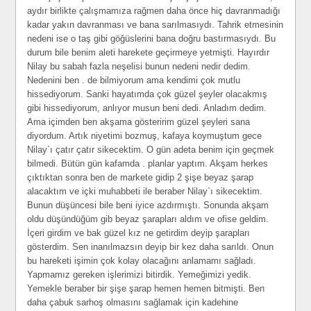
aydır birlikte çalışmamıza rağmen daha önce hiç davranmadığı
kadar yakın davranması ve bana sarılmasıydı. Tahrik etmesinin
nedeni ise o taş gibi göğüslerini bana doğru bastırmasıydı. Bu
durum bile benim aleti harekete geçirmeye yetmişti. Hayırdır
Nilay bu sabah fazla neşelisi bunun nedeni nedir dedim.
Nedenini ben . de bilmiyorum ama kendimi çok mutlu
hissediyorum. Sanki hayatımda çok güzel şeyler olacakmış
gibi hissediyorum, anlıyor musun beni dedi. Anladım dedim.
Ama içimden ben akşama gösteririm güzel şeyleri sana
diyordum. Artık niyetimi bozmuş, kafaya koymuştum gece
Nilay`ı çatır çatır sikecektim. O gün adeta benim için geçmek
bilmedi. Bütün gün kafamda . planlar yaptım. Akşam herkes
çıktıktan sonra ben de markete gidip 2 şişe beyaz şarap
alacaktım ve içki muhabbeti ile beraber Nilay`ı sikecektim.
Bunun düşüncesi bile beni iyice azdırmıştı. Sonunda akşam
oldu düşündüğüm gib beyaz şarapları aldım ve ofise geldim.
İçeri girdim ve bak güzel kız ne getirdim deyip şarapları
gösterdim. Sen inanılmazsın deyip bir kez daha sarıldı. Onun
bu hareketi işimin çok kolay olacağını anlamamı sağladı.
Yapmamız gereken işlerimizi bitirdik. Yemeğimizi yedik.
Yemekle beraber bir şişe şarap hemen hemen bitmişti. Ben
daha çabuk sarhoş olmasını sağlamak için kadehine