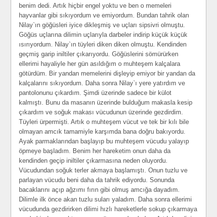
benim dedi. Artık hiçbir engel yoktu ve ben o memeleri
hayvanlar gibi sıkıyordum ve emiyordum. Bundan tahrik olan
Nilay`ın göğüsleri iyice dikleşmiş ve uçları sipsivri olmuştu.
Göğüs uçlarına dilimin uçlarıyla darbeler indirip küçük küçük
ısırıyordum. Nilay`ın tüyleri diken diken olmuştu. Kendinden
geçmiş garip iniltiler çıkarıyordu. Göğüslerini sömürürken
ellerimi hayaliyle her gün asıldığım o muhteşem kalçalara
götürdüm. Bir yandan memelerini dişleyip emiyor bir yandan da
kalçalarını sıkıyordum. Daha sonra Nilay`ı yere yatırdım ve
pantolonunu çıkardım. Şimdi üzerinde sadece bir külot
kalmıştı. Bunu da masanın üzerinde bulduğum makasla kesip
çıkardım ve soğuk makası vücudunun üzerinde gezdirdim.
Tüyleri ürpermişti. Artık o muhteşem vücut ve tek bir kılı bile
olmayan amcık tamamiyle karşımda bana doğru bakıyordu.
Ayak parmaklarından başlayıp bu muhteşem vücudu yalayıp
öpmeye başladım. Benim her hareketim onun daha da
kendinden geçip iniltiler çıkarmasına neden oluyordu.
Vücudundan soğuk terler akmaya başlamıştı. Onun tuzlu ve
parlayan vücudu beni daha da tahrik ediyordu. Sonunda
bacaklarını açıp ağzımı fırın gibi olmuş amcığa dayadım.
Dilimle ilk önce akan tuzlu suları yaladım. Daha sonra ellerimi
vücudunda gezdirirken dilimi hızlı hareketlerle sokup çıkarmaya