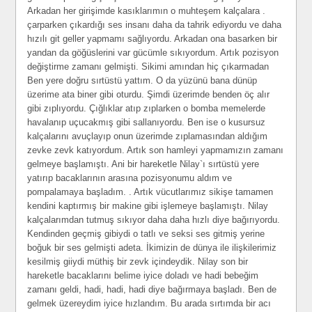
Arkadan her girişimde kasıklarımın o muhteşem kalçalara .
çarparken çıkardığı ses insanı daha da tahrik ediyordu ve daha
hızılı git geller yapmamı sağlıyordu. Arkadan ona basarken bir
yandan da göğüslerini var gücümle sıkıyordum. Artık pozisyon
değiştirme zamanı gelmişti. Sikimi amından hiç çıkarmadan
Ben yere doğru sırtüstü yattım. O da yüzünü bana dünüp
üzerime ata biner gibi oturdu. Şimdi üzerimde benden öç alır
gibi zıplıyordu. Çığlıklar atıp zıplarken o bomba memelerde
havalanıp uçucakmış gibi sallanıyordu. Ben ise o kusursuz
kalçalarını avuçlayıp onun üzerimde zıplamasından aldığım
zevke zevk katıyordum. Artık son hamleyi yapmamızın zamanı
gelmeye başlamıştı. Ani bir hareketle Nilay`ı sırtüstü yere
yatırıp bacaklarının arasına pozisyonumu aldım ve
pompalamaya başladım. . Artık vücutlarımız sikişe tamamen
kendini kaptırmış bir makine gibi işlemeye başlamıştı. Nilay
kalçalarımdan tutmuş sıkıyor daha daha hızlı diye bağırıyordu.
Kendinden geçmiş gibiydi o tatlı ve seksi ses gitmiş yerine
boğuk bir ses gelmişti adeta. İkimizin de dünya ile ilişkilerimiz
kesilmiş giiydi müthiş bir zevk içindeydik. Nilay son bir
hareketle bacaklarını belime iyice doladı ve hadi bebeğim
zamanı geldi, hadi, hadi, hadi diye bağırmaya başladı. Ben de
gelmek üzereydim iyice hızlandım. Bu arada sırtımda bir acı