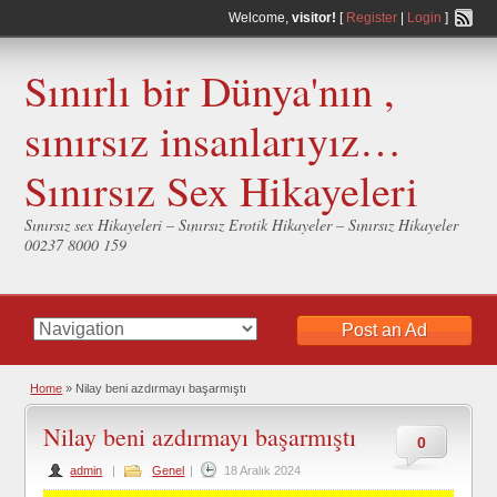
Welcome,
visitor!
[
Register
|
Login
]
Sınırlı bir Dünya'nın ,
sınırsız insanlarıyız…
Sınırsız Sex Hikayeleri
Sınırsız sex Hikayeleri – Sınırsız Erotik Hikayeler – Sınırsız Hikayeler
00237 8000 159
Post an Ad
Home
»
Nilay beni azdırmayı başarmıştı
Nilay beni azdırmayı başarmıştı
0
admin
|
Genel
|
18 Aralık 2024