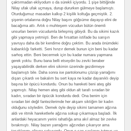
çaktırmadan ekliyodum o da sürekli içiyordu. 1 şişe bittiğinde
Nilay ufak ufak uçmaya, durup dururken gülmeye başlamıştı.
Oturduğumuz masadan kalkıp 2 kişilik koltuğa geçmiştik. 2.
şişenin ortalarına doğru Nilay başını göğsüme dayayıp elini de
bacağıma attı. Artık o muhteşem vücudun bütün önemli
unsurları benim vücudumla birleşmiş gibiydi. Bu da sikimi kazık
gibi yapmaya yetmişti. Ben de fırsattan istifade bu sarışın
yavruyu daha da bir kendime doğru çektim. Bu arada önümdeki
kabarıklığı farketti. Seni hınzır demek bunun için beni bu kadar
sarhoş ettin. Beni becermek için bu kadar numara yapmana
gerek yoktu. Bunu bana belli etseydin bu zevki beraber
yaşayabilirdik derken elini sikimin üzerinde gezdirmeye
başlamıştı bile. Daha sonra ise pantolonumu çözüp yarrağımı
dışarı çıkardı ve bakalım bu sert kaya ne kadar dayanıklı deyip
başına bir öpücü kondurdu. Onun bu hareketi beni ateş gibi
yapmıştı. Nilay hemen ateş gibi oldun alt tarafı sıradan bir
kadın, sıradan bir öpücük kondurdu dedi. Ona benim için
sıradan biri değil fantezilerimde her akşam siktiğim bir kadın
olduğunu söyledim. Demek öyle deyip sikimi tamamen ağzına
aldı ve ritmik hareketlerle ağzına sokup çıkarmaya başladı. İlk
anlardaki heyacanım yerini rahatlığa ama akıl almaz bir zevke
bırakmıştı. Nilay bazen yarrağımı ağzından çıkarıyor ama
taşaklarımı ağzına sokuyordu. Onun o sarı saçlarını tutmuş ve