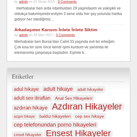
by
admin
on 22 Nisan 2015 -
0 Comments
merhabalar ben arda istanbuldan 29 yaşındayım ve yakışıklı ve
oldukça bakımlıyımdır.evliyim 3 sene oldu her şey yolunda harika
gidiyor her istediğimiz...
Arkadaşımın Karısını İnlete İnlete Siktim
by
admin
on 28 Mart 2017 -
0 Comments
Merhabalar ben Bursa’dan Cahit 33 yaşında evli bir erkeğim.
Çok kısa bir süre önce kendi işimi kurdum ve yanımda iki
elemanımla çalışmaya başladım. Eşimle b...
Etiketler
adult hikaye
adul hikaye
adult hikayeler
adult sex itirafları
Anal Sex Hikayeleri
Azdıran Hikayeler
azdıran hikaye
baldız hikayeleri
cep sex hikaye
azgın hikaye
cep telefonundan porno hikayeleri
Ensest Hikayeler
cinsel hikayeler