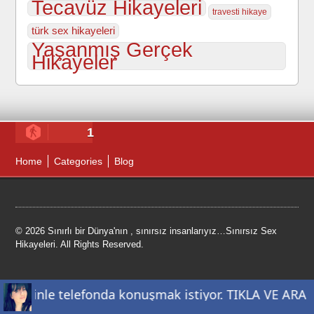
Tecavüz Hikayeleri
travesti hikaye
türk sex hikayeleri
Yaşanmış Gerçek
Hikayeler
1
Home
Categories
Blog
© 2026 Sınırlı bir Dünya'nın , sınırsız insanlarıyız…Sınırsız Sex
Hikayeleri. All Rights Reserved.
ClassiPress Theme
- Powered by
WordPress
sizinle telefonda konuşmak istiyor. TIKLA VE ARA