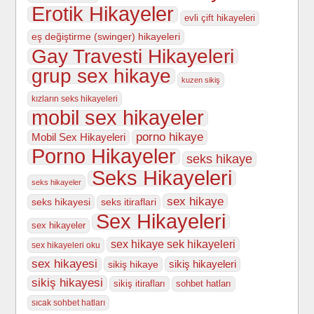
Erotik Hikayeler
evli çift hikayeleri
eş değiştirme (swinger) hikayeleri
Gay Travesti Hikayeleri
grup sex hikaye
kuzen sikiş
kızların seks hikayeleri
mobil sex hikayeler
porno hikaye
Mobil Sex Hikayeleri
Porno Hikayeler
seks hikaye
Seks Hikayeleri
seks hikayeler
sex hikaye
seks hikayesi
seks itiraflari
Sex Hikayeleri
sex hikayeler
sex hikaye sek hikayeleri
sex hikayeleri oku
sex hikayesi
sikiş hikayeleri
sikiş hikaye
sikiş hikayesi
sikiş itirafları
sohbet hatları
sıcak sohbet hatları