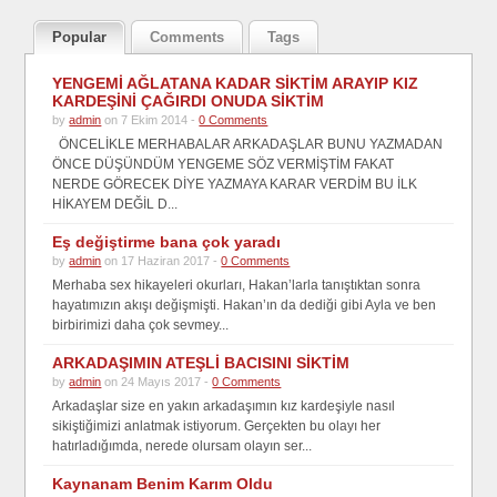
Popular
Comments
Tags
YENGEMİ AĞLATANA KADAR SİKTİM ARAYIP KIZ
KARDEŞİNİ ÇAĞIRDI ONUDA SİKTİM
by
admin
on 7 Ekim 2014 -
0 Comments
ÖNCELİKLE MERHABALAR ARKADAŞLAR BUNU YAZMADAN
ÖNCE DÜŞÜNDÜM YENGEME SÖZ VERMİŞTİM FAKAT
NERDE GÖRECEK DİYE YAZMAYA KARAR VERDİM BU İLK
HİKAYEM DEĞİL D...
Eş değiştirme bana çok yaradı
by
admin
on 17 Haziran 2017 -
0 Comments
Merhaba sex hikayeleri okurları, Hakan’larla tanıştıktan sonra
hayatımızın akışı değişmişti. Hakan’ın da dediği gibi Ayla ve ben
birbirimizi daha çok sevmey...
ARKADAŞIMIN ATEŞLİ BACISINI SİKTİM
by
admin
on 24 Mayıs 2017 -
0 Comments
Arkadaşlar size en yakın arkadaşımın kız kardeşiyle nasıl
sikiştiğimizi anlatmak istiyorum. Gerçekten bu olayı her
hatırladığımda, nerede olursam olayın ser...
Kaynanam Benim Karım Oldu