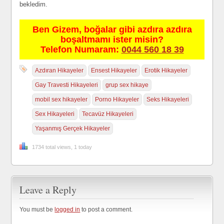
bekledim.
Ben Gizem, boğalar gibi azdıra azdıra
boşaltmamı ister misin?
Telefon Numaram:
0044 560 18 39
Azdıran Hikayeler
Ensest Hikayeler
Erotik Hikayeler
Gay Travesti Hikayeleri
grup sex hikaye
mobil sex hikayeler
Porno Hikayeler
Seks Hikayeleri
Sex Hikayeleri
Tecavüz Hikayeleri
Yaşanmış Gerçek Hikayeler
1734 total views, 1 today
Leave a Reply
You must be
logged in
to post a comment.