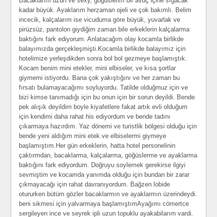
Bacaklarım uzun ve sexy, göğüslerim bir avuç içine sığacak
kadar büyük. Ayaklarım herzaman ojeli ve çok bakımlı. Belim
incecik, kalçalarım ise vicuduma göre büyük, yuvarlak ve
pirüzsüz, pantolon giydiğim zaman bile erkeklerin kalçalarma
baktığını fark ediyorum. Anlatacağım olay kocamla birlikde
balayımızda gerçekleşmişti.Kocamla birlikde balayımız için
hotelimize yerleşdikden sonra bol bol gezmeye başlamıştık.
Kocam benim mini etekler, mini elbiseler, ve kısa şortlar
giymemi istiyordu. Bana çok yakıştığını ve her zaman bu
fırsatı bulamayacağımı soyluyordu. Tatilde olduğmuz için ve
bizi kimse tanımadığı için bu onun için bir sorun deyildi. Bende
pek alışık deyildim boyle kiyafetlere fakat artık evli olduğum
için kendimi daha rahat his ediyordum ve bende tadını
çıkarmaya hazırdım. Yaz dönemi ve turistlik bölgesi olduğu için
bende yeni aldığım mini etek ve elbiselermi giymeye
başlamıştım.Her gün erkeklerin, hatta hotel personelinin
çaktırmdan, bacaklarma, kalçalarma, göğüslerme ve ayaklarma
baktığını fark ediyordum. Doğruyu soylemek gerekirse ilgiyi
sevmiştim ve kocamda yanımda olduğu için bundan bir zarar
çıkmayacağı için rahat davranıyordum. Bağzen lobide
otururken bütüm gözler bacaklarmın ve ayaklarmın üzerindeydi.
beni sikmesi için yalvarmaya başlamıştımAyağımı cömertce
sergileyen ince ve seyrek ipli uzun topuklu ayakabilarım vardi.