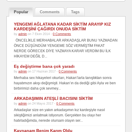
Popular
Comments
Tags
YENGEMİ AĞLATANA KADAR SİKTİM ARAYIP KIZ
KARDEŞİNİ ÇAĞIRDI ONUDA SİKTİM
by
admin
on 7 Ekim 2014 -
0 Comments
ÖNCELİKLE MERHABALAR ARKADAŞLAR BUNU YAZMADAN
ÖNCE DÜŞÜNDÜM YENGEME SÖZ VERMİŞTİM FAKAT
NERDE GÖRECEK DİYE YAZMAYA KARAR VERDİM BU İLK
HİKAYEM DEĞİL D...
Eş değiştirme bana çok yaradı
by
admin
on 17 Haziran 2017 -
0 Comments
Merhaba sex hikayeleri okurları, Hakan’larla tanıştıktan sonra
hayatımızın akışı değişmişti. Hakan’ın da dediği gibi Ayla ve ben
birbirimizi daha çok sevmey...
ARKADAŞIMIN ATEŞLİ BACISINI SİKTİM
by
admin
on 24 Mayıs 2017 -
0 Comments
Arkadaşlar size en yakın arkadaşımın kız kardeşiyle nasıl
sikiştiğimizi anlatmak istiyorum. Gerçekten bu olayı her
hatırladığımda, nerede olursam olayın ser...
Kaynanam Benim Karım Oldu