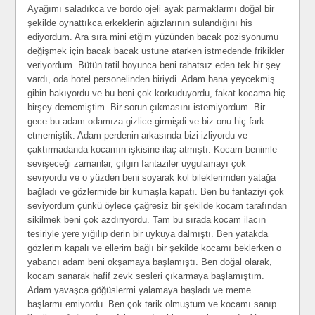
Ayağımı saladıkca ve bordo ojeli ayak parmaklarmı doğal bir
şekilde oynattıkca erkeklerin ağızlarının sulandığını his
ediyordum. Ara sıra mini etğim yüzünden bacak pozisyonumu
değişmek için bacak bacak ustune atarken istmedende frikikler
veriyordum. Bütün tatil boyunca beni rahatsız eden tek bir şey
vardı, oda hotel personelinden biriydi. Adam bana yeycekmiş
gibin bakıyordu ve bu beni çok korkuduyordu, fakat kocama hiç
birşey dememiştim. Bir sorun çıkmasını istemiyordum. Bir
gece bu adam odamıza gizlice girmişdi ve biz onu hiç fark
etmemiştik. Adam perdenin arkasında bizi izliyordu ve
çaktırmadanda kocamın işkisine ilaç atmıştı. Kocam benimle
sevişeceği zamanlar, çılgın fantaziler uygulamayı çok
seviyordu ve o yüzden beni soyarak kol bileklerimden yatağa
bağladı ve gözlermide bir kumaşla kapatı. Ben bu fantaziyi çok
seviyordum çünkü öylece çağresiz bir şekilde kocam tarafından
sikilmek beni çok azdırıyordu. Tam bu sırada kocam ilacın
tesiriyle yere yığılıp derin bir uykuya dalmıştı. Ben yatakda
gözlerim kapalı ve ellerim bağlı bir şekilde kocamı beklerken o
yabancı adam beni okşamaya başlamıştı. Ben doğal olarak,
kocam sanarak hafif zevk sesleri çıkarmaya başlamıştım.
Adam yavaşca göğüslermi yalamaya başladı ve meme
başlarmı emiyordu. Ben çok tarik olmuştum ve kocamı sanıp