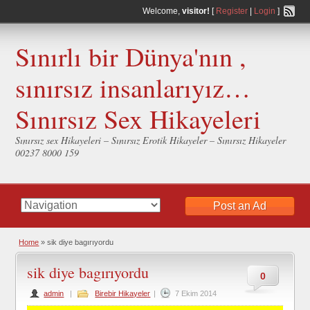
Welcome,
visitor!
[
Register
|
Login
]
Sınırlı bir Dünya'nın ,
sınırsız insanlarıyız…
Sınırsız Sex Hikayeleri
Sınırsız sex Hikayeleri – Sınırsız Erotik Hikayeler – Sınırsız Hikayeler
00237 8000 159
Post an Ad
Home
»
sik diye bagırıyordu
sik diye bagırıyordu
0
admin
|
Birebir Hikayeler
|
7 Ekim 2014