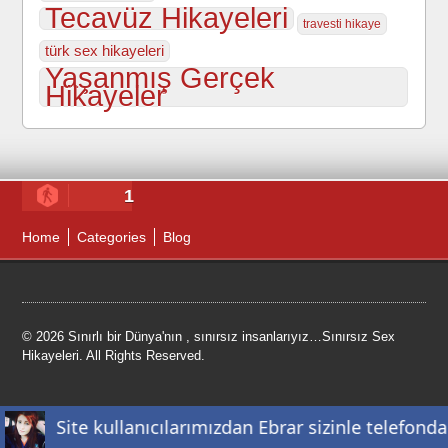
Tecavüz Hikayeleri
travesti hikaye
türk sex hikayeleri
Yaşanmış Gerçek
Hikayeler
1
Home
Categories
Blog
© 2026 Sınırlı bir Dünya'nın , sınırsız insanlarıyız…Sınırsız Sex
Hikayeleri. All Rights Reserved.
ClassiPress Theme
- Powered by
WordPress
Site kullanıcılarımızdan Ebrar sizinle telefonda 