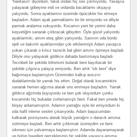
“harikasın” diyordum, fakat ondan hiç ses çıkmıyordu. Yavaşca
yalayarak göbeyme indi ve ordanda bacaklarmı okşayıp
yalıyordu. Sonra ayaklarmın üzerinde öpücükler his etmeye
başladım. Adam ayak parmaklarmı bir bir emiyordu ve diliyle
parmak aralarma sokuyordu. Kocamın yeni bir yerimi daha
keşvetiğini sanarak çıldıracak gibiydim. Öyle güzel yalıyordu
ayaklarmıki, amım eteş gibin yanıyordu. Sanırım oda bordo
ojeli ve bakımlı ayaklarımdan çok etkilenmişti.Adam yavaşca
yukarı çıkarak o kılsız tazecik bal gibin amımı öpmeye başladı.
Diliyle onu yalayarak gitdikce dahada bastırmaya başladı.
Tecrübeli bir şekilde klitorismi bularak beni bayıltacak bir
şekilde çılgınca yalayıp emiyordu. Ben artık “sik beni” diye
bağırmaya başlamıştım.Üzerimden kalkıp ansızın
dudaklarimda bir yarrak his ettim. Doğal olarak kocaminkini
sanarak hemen ağzıma alarak onu emmeye başladım. Yarrak
gittikce ağzimda buyuyordu ve ben şok oluyordum çunku
kocaminki hiç bukadar zorlamamıştı beni. Fakat ben yinede hiç
birşey anlamamıştım. Adamın yarrağnı oyle bir emiyordum ki
oda hafif inleme sesleri çıkarıyordu. Adam başucumdan
kalkarak pozisyounu alarak büyük yarrağını o daracık amıma
sürtmeye başladı. Ben artık çıldırmak üzereydim ve beni
sikmesi için yalvarmaya başlamıştım. Adamda dayanamayarak
ve bütün hayelleri gerçekleşmiş bir şekilde yavaşca amıma