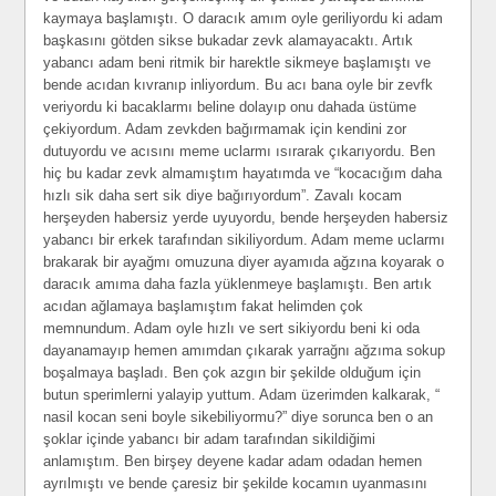
kaymaya başlamıştı. O daracık amım oyle geriliyordu ki adam
başkasını götden sikse bukadar zevk alamayacaktı. Artık
yabancı adam beni ritmik bir harektle sikmeye başlamıştı ve
bende acıdan kıvranıp inliyordum. Bu acı bana oyle bir zevfk
veriyordu ki bacaklarmı beline dolayıp onu dahada üstüme
çekiyordum. Adam zevkden bağırmamak için kendini zor
dutuyordu ve acısını meme uclarmı ısırarak çıkarıyordu. Ben
hiç bu kadar zevk almamıştım hayatımda ve “kocacığım daha
hızlı sik daha sert sik diye bağırıyordum”. Zavalı kocam
herşeyden habersiz yerde uyuyordu, bende herşeyden habersiz
yabancı bir erkek tarafından sikiliyordum. Adam meme uclarmı
brakarak bir ayağmı omuzuna diyer ayamıda ağzına koyarak o
daracık amıma daha fazla yüklenmeye başlamıştı. Ben artık
acıdan ağlamaya başlamıştım fakat helimden çok
memnundum. Adam oyle hızlı ve sert sikiyordu beni ki oda
dayanamayıp hemen amımdan çıkarak yarrağnı ağzıma sokup
boşalmaya başladı. Ben çok azgın bir şekilde olduğum için
butun sperimlerni yalayip yuttum. Adam üzerimden kalkarak, “
nasil kocan seni boyle sikebiliyormu?” diye sorunca ben o an
şoklar içinde yabancı bir adam tarafından sikildiğimi
anlamıştım. Ben birşey deyene kadar adam odadan hemen
ayrılmıştı ve bende çaresiz bir şekilde kocamın uyanmasını