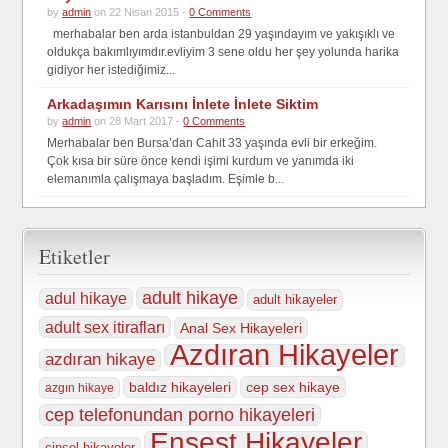
by
admin
on 22 Nisan 2015 -
0 Comments
merhabalar ben arda istanbuldan 29 yaşındayım ve yakışıklı ve
oldukça bakımlıyımdır.evliyim 3 sene oldu her şey yolunda harika
gidiyor her istediğimiz...
Arkadaşımın Karısını İnlete İnlete Siktim
by
admin
on 28 Mart 2017 -
0 Comments
Merhabalar ben Bursa’dan Cahit 33 yaşında evli bir erkeğim.
Çok kısa bir süre önce kendi işimi kurdum ve yanımda iki
elemanımla çalışmaya başladım. Eşimle b...
Etiketler
adult hikaye
adul hikaye
adult hikayeler
adult sex itirafları
Anal Sex Hikayeleri
Azdıran Hikayeler
azdıran hikaye
baldız hikayeleri
cep sex hikaye
azgın hikaye
cep telefonundan porno hikayeleri
Ensest Hikayeler
cinsel hikayeler