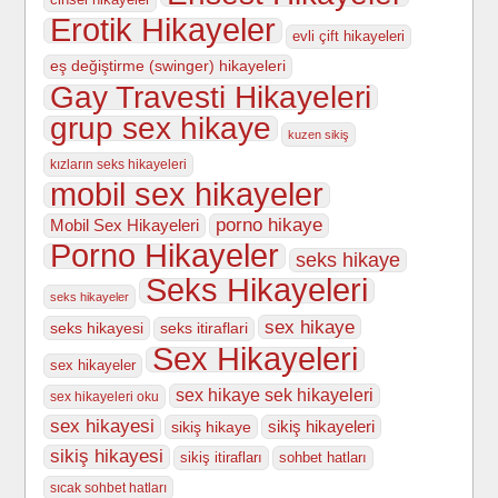
Erotik Hikayeler
evli çift hikayeleri
eş değiştirme (swinger) hikayeleri
Gay Travesti Hikayeleri
grup sex hikaye
kuzen sikiş
kızların seks hikayeleri
mobil sex hikayeler
porno hikaye
Mobil Sex Hikayeleri
Porno Hikayeler
seks hikaye
Seks Hikayeleri
seks hikayeler
sex hikaye
seks hikayesi
seks itiraflari
Sex Hikayeleri
sex hikayeler
sex hikaye sek hikayeleri
sex hikayeleri oku
sex hikayesi
sikiş hikayeleri
sikiş hikaye
sikiş hikayesi
sikiş itirafları
sohbet hatları
sıcak sohbet hatları