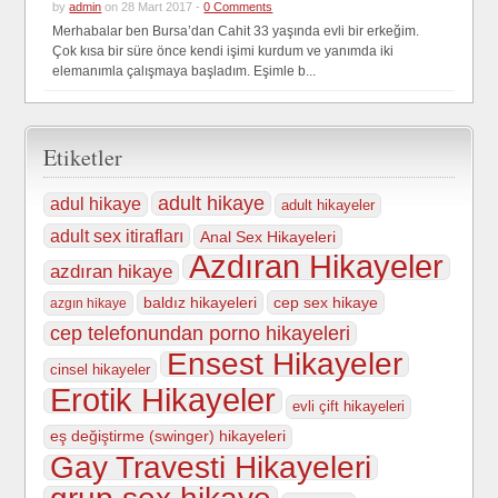
by
admin
on 28 Mart 2017 -
0 Comments
Merhabalar ben Bursa’dan Cahit 33 yaşında evli bir erkeğim.
Çok kısa bir süre önce kendi işimi kurdum ve yanımda iki
elemanımla çalışmaya başladım. Eşimle b...
Etiketler
adult hikaye
adul hikaye
adult hikayeler
adult sex itirafları
Anal Sex Hikayeleri
Azdıran Hikayeler
azdıran hikaye
baldız hikayeleri
cep sex hikaye
azgın hikaye
cep telefonundan porno hikayeleri
Ensest Hikayeler
cinsel hikayeler
Erotik Hikayeler
evli çift hikayeleri
eş değiştirme (swinger) hikayeleri
Gay Travesti Hikayeleri
grup sex hikaye