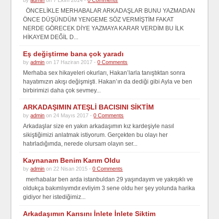
ÖNCELİKLE MERHABALAR ARKADAŞLAR BUNU YAZMADAN
ÖNCE DÜŞÜNDÜM YENGEME SÖZ VERMİŞTİM FAKAT
NERDE GÖRECEK DİYE YAZMAYA KARAR VERDİM BU İLK
HİKAYEM DEĞİL D...
Eş değiştirme bana çok yaradı
by
admin
on 17 Haziran 2017 -
0 Comments
Merhaba sex hikayeleri okurları, Hakan’larla tanıştıktan sonra
hayatımızın akışı değişmişti. Hakan’ın da dediği gibi Ayla ve ben
birbirimizi daha çok sevmey...
ARKADAŞIMIN ATEŞLİ BACISINI SİKTİM
by
admin
on 24 Mayıs 2017 -
0 Comments
Arkadaşlar size en yakın arkadaşımın kız kardeşiyle nasıl
sikiştiğimizi anlatmak istiyorum. Gerçekten bu olayı her
hatırladığımda, nerede olursam olayın ser...
Kaynanam Benim Karım Oldu
by
admin
on 22 Nisan 2015 -
0 Comments
merhabalar ben arda istanbuldan 29 yaşındayım ve yakışıklı ve
oldukça bakımlıyımdır.evliyim 3 sene oldu her şey yolunda harika
gidiyor her istediğimiz...
Arkadaşımın Karısını İnlete İnlete Siktim