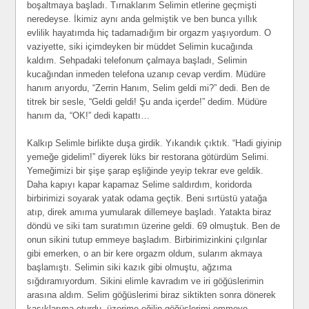
boşaltmaya başladı. Tırnaklarım Selimin etlerine geçmişti
neredeyse. İkimiz aynı anda gelmiştik ve ben bunca yıllık
evlilik hayatımda hiç tadamadığım bir orgazm yaşıyordum. O
vaziyette, siki içimdeyken bir müddet Selimin kucağında
kaldım. Sehpadaki telefonum çalmaya başladı, Selimin
kucağından inmeden telefona uzanıp cevap verdim. Müdüre
hanım arıyordu, “Zerrin Hanım, Selim geldi mi?” dedi. Ben de
titrek bir sesle, “Geldi geldi! Şu anda içerde!” dedim. Müdüre
hanım da, “OK!” dedi kapattı…
Kalkıp Selimle birlikte duşa girdik. Yıkandık çıktık. “Hadi giyinip
yemeğe gidelim!” diyerek lüks bir restorana götürdüm Selimi.
Yemeğimizi bir şişe şarap eşliğinde yeyip tekrar eve geldik.
Daha kapıyı kapar kapamaz Selime saldırdım, koridorda
birbirimizi soyarak yatak odama geçtik. Beni sırtüstü yatağa
atıp, direk amıma yumularak dillemeye başladı. Yatakta biraz
döndü ve siki tam suratımın üzerine geldi. 69 olmuştuk. Ben de
onun sikini tutup emmeye başladım. Birbirimizinkini çılgınlar
gibi emerken, o an bir kere orgazm oldum, sularım akmaya
başlamıştı. Selimin siki kazık gibi olmuştu, ağzıma
sığdıramıyordum. Sikini elimle kavradım ve iri göğüslerimin
arasına aldım. Selim göğüslerimi biraz siktikten sonra dönerek
kasıklarıma oturdu, üzerime eğilip göğüslerimi emmeye