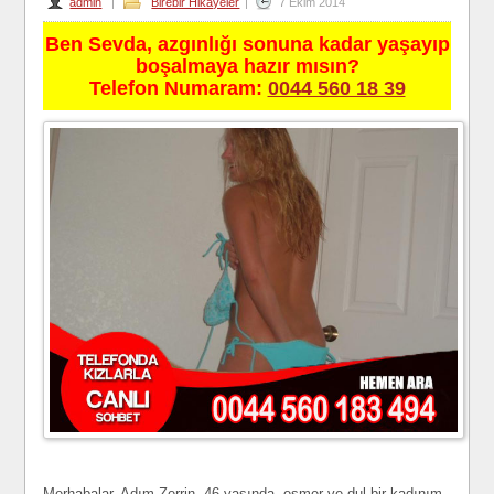
admin
|
Birebir Hikayeler
|
7 Ekim 2014
Ben Sevda, azgınlığı sonuna kadar yaşayıp
boşalmaya hazır mısın?
Telefon Numaram:
0044 560 18 39
Merhabalar. Adım Zerrin, 46 yaşında, esmer ve dul bir kadınım.