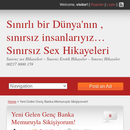
Welcome,
visitor!
[
Register
|
Login
]
Sınırlı bir Dünya'nın ,
sınırsız insanlarıyız…
Sınırsız Sex Hikayeleri
Sınırsız sex Hikayeleri – Sınırsız Erotik Hikayeler – Sınırsız Hikayeler
00237 8000 159
Post an Ad
Home
»
Yeni Gelen Genç Banka Memuruyla Sikişiyorum!
Yeni Gelen Genç Banka
0
Memuruyla Sikişiyorum!