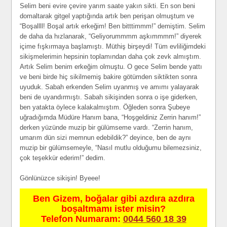
Selim beni evire çevire yarım saate yakın sikti. En son beni
domaltarak gitgel yaptığında artık ben perişan olmuştum ve
“Boşallll! Boşal artık erkeğim! Ben bitttimmm!” demiştim. Selim
de daha da hızlanarak, “Geliyorummmm aşkımmmm!” diyerek
içime fışkırmaya başlamıştı. Müthiş birşeydi! Tüm evliliğimdeki
sikişmelerimin hepsinin toplamından daha çok zevk almıştım.
Artık Selim benim erkeğim olmuştu. O gece Selim bende yattı
ve beni birde hiç sikilmemiş bakire götümden siktikten sonra
uyuduk. Sabah erkenden Selim uyanmış ve amımı yalayarak
beni de uyandırmıştı. Sabah sikişinden sonra o işe giderken,
ben yatakta öylece kalakalmıştım. Öğleden sonra Şubeye
uğradığımda Müdüre Hanım bana, “Hoşgeldiniz Zerrin hanım!”
derken yüzünde muzip bir gülümseme vardı. “Zerrin hanım,
umarım dün sizi memnun edebildik?” deyince, ben de aynı
muzip bir gülümsemeyle, “Nasıl mutlu olduğumu bilemezsiniz,
çok teşekkür ederim!” dedim.
Gönlünüzce sikişin! Byeee!
Ben Gizem, boğalar gibi azdıra azdıra
boşaltmamı ister misin?
Telefon Numaram:
0044 560 18 39