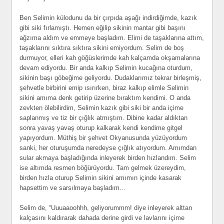
Ben Selimin külodunu da bir çırpıda aşağı indirdiğimde, kazık
gibi siki fırlamıştı. Hemen eğilip sikinin mantar gibi başını
ağzıma aldım ve emmeye başladım. Elimi de taşaklarına attım,
taşaklarını sıktıra sıktıra sikini emiyordum. Selim de boş
durmuyor, elleri kah göğüslerimde kah kalçamda okşamalarına
devam ediyordu. Bir anda kalkıp Selimin kucağına oturdum,
sikinin başı göbeğime geliyordu. Dudaklarımız tekrar birleşmiş,
şehvetle birbirini emip ısırırken, biraz kalkıp elimle Selimin
sikini amıma denk getirip üzerine bıraktım kendimi. O anda
zevkten ölebilirdim, Selimin kazık gibi siki bir anda içime
saplanmış ve tiz bir çığlık atmıştım. Dibine kadar aldıktan
sonra yavaş yavaş oturup kalkarak kendi kendime gitgel
yapıyordum. Müthiş bir şehvet Okyanusunda yüzüyordum
sanki, her oturuşumda neredeyse çığlık atıyordum. Amımdan
sular akmaya başladığında inleyerek birden hızlandım. Selim
ise altımda resmen böğürüyordu. Tam gelmek üzereydim,
birden hızla oturup Selimin sikini amımın içinde kasarak
hapsettim ve sarsılmaya başladım…
Selim de, “Uuuaaoohhh, geliyorummm! diye inleyerek alttan
kalçasını kaldırarak dahada derine girdi ve lavlarını içime