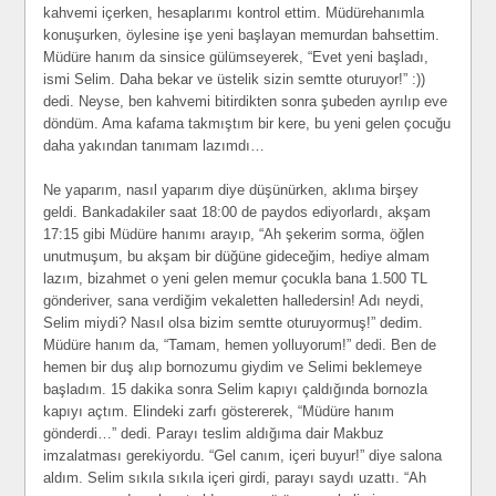
kahvemi içerken, hesaplarımı kontrol ettim. Müdürehanımla
konuşurken, öylesine işe yeni başlayan memurdan bahsettim.
Müdüre hanım da sinsice gülümseyerek, “Evet yeni başladı,
ismi Selim. Daha bekar ve üstelik sizin semtte oturuyor!” :))
dedi. Neyse, ben kahvemi bitirdikten sonra şubeden ayrılıp eve
döndüm. Ama kafama takmıştım bir kere, bu yeni gelen çocuğu
daha yakından tanımam lazımdı…
Ne yaparım, nasıl yaparım diye düşünürken, aklıma birşey
geldi. Bankadakiler saat 18:00 de paydos ediyorlardı, akşam
17:15 gibi Müdüre hanımı arayıp, “Ah şekerim sorma, öğlen
unutmuşum, bu akşam bir düğüne gideceğim, hediye almam
lazım, bizahmet o yeni gelen memur çocukla bana 1.500 TL
gönderiver, sana verdiğim vekaletten halledersin! Adı neydi,
Selim miydi? Nasıl olsa bizim semtte oturuyormuş!” dedim.
Müdüre hanım da, “Tamam, hemen yolluyorum!” dedi. Ben de
hemen bir duş alıp bornozumu giydim ve Selimi beklemeye
başladım. 15 dakika sonra Selim kapıyı çaldığında bornozla
kapıyı açtım. Elindeki zarfı göstererek, “Müdüre hanım
gönderdi…” dedi. Parayı teslim aldığıma dair Makbuz
imzalatması gerekiyordu. “Gel canım, içeri buyur!” diye salona
aldım. Selim sıkıla sıkıla içeri girdi, parayı saydı uzattı. “Ah