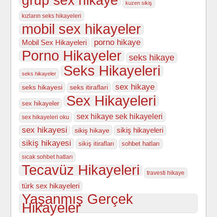
kuzen sikiş
kızların seks hikayeleri
mobil sex hikayeler
porno hikaye
Mobil Sex Hikayeleri
Porno Hikayeler
seks hikaye
Seks Hikayeleri
seks hikayeler
sex hikaye
seks hikayesi
seks itiraflari
Sex Hikayeleri
sex hikayeler
sex hikaye sek hikayeleri
sex hikayeleri oku
sex hikayesi
sikiş hikayeleri
sikiş hikaye
sikiş hikayesi
sikiş itirafları
sohbet hatları
sıcak sohbet hatları
Tecavüz Hikayeleri
travesti hikaye
türk sex hikayeleri
Yaşanmış Gerçek
Hikayeler