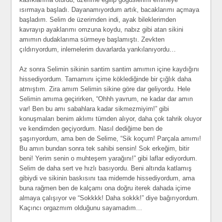
ısırmaya başladı. Dayanamıyordum artık, bacaklarımı açmaya
başladım. Selim de üzerimden indi, ayak bileklerimden
kavrayıp ayaklarımı omzuna koydu, nabız gibi atan sikini
amımın dudaklarıma sürmeye başlamıştı. Zevkten
çıldırıyordum, inlemelerim duvarlarda yankılanıyordu…
Az sonra Selimin sikinin santim santim amımın içine kaydığını
hissediyordum. Tamamını içime köklediğinde bir çığlık daha
atmıştım. Zira amım Selimin sikine göre dar geliyordu. Hele
Selimin amıma geçirirken, “Ohhh yavrum, ne kadar dar amın
var! Ben bu amı sabahlara kadar sikmezmiyim!” gibi
konuşmaları benim aklımı tümden alıyor, daha çok tahrik oluyor
ve kendimden geçiyordum. Nasıl dediğime ben de
şaşırıyordum, ama ben de Selime, “Sik koçum! Parçala amımı!
Bu amın bundan sonra tek sahibi sensin! Sok erkeğim, bitir
beni! Yerim senin o muhteşem yarağını!” gibi laflar ediyordum.
Selim de daha sert ve hızlı basıyordu. Beni altında katlamış
gibiydi ve sikinin baskısını taa midemde hissediyordum, ama
buna rağmen ben de kalçamı ona doğru iterek dahada içime
almaya çalışıyor ve “Sokkkk! Daha sokkk!” diye bağırıyordum.
Kaçıncı orgazmım olduğunu sayamadım…