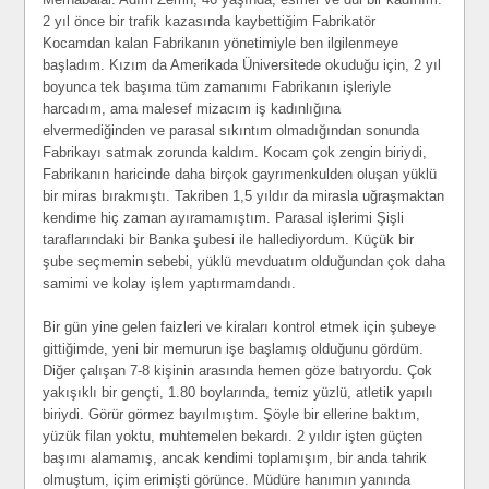
2 yıl önce bir trafik kazasında kaybettiğim Fabrikatör
Kocamdan kalan Fabrikanın yönetimiyle ben ilgilenmeye
başladım. Kızım da Amerikada Üniversitede okuduğu için, 2 yıl
boyunca tek başıma tüm zamanımı Fabrikanın işleriyle
harcadım, ama malesef mizacım iş kadınlığına
elvermediğinden ve parasal sıkıntım olmadığından sonunda
Fabrikayı satmak zorunda kaldım. Kocam çok zengin biriydi,
Fabrikanın haricinde daha birçok gayrımenkulden oluşan yüklü
bir miras bırakmıştı. Takriben 1,5 yıldır da mirasla uğraşmaktan
kendime hiç zaman ayıramamıştım. Parasal işlerimi Şişli
taraflarındaki bir Banka şubesi ile hallediyordum. Küçük bir
şube seçmemin sebebi, yüklü mevduatım olduğundan çok daha
samimi ve kolay işlem yaptırmamdandı.
Bir gün yine gelen faizleri ve kiraları kontrol etmek için şubeye
gittiğimde, yeni bir memurun işe başlamış olduğunu gördüm.
Diğer çalışan 7-8 kişinin arasında hemen göze batıyordu. Çok
yakışıklı bir gençti, 1.80 boylarında, temiz yüzlü, atletik yapılı
biriydi. Görür görmez bayılmıştım. Şöyle bir ellerine baktım,
yüzük filan yoktu, muhtemelen bekardı. 2 yıldır işten güçten
başımı alamamış, ancak kendimi toplamışım, bir anda tahrik
olmuştum, içim erimişti görünce. Müdüre hanımın yanında