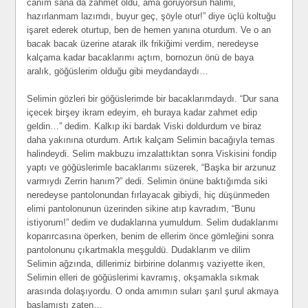
canım sana da zahmet oldu, ama görüyorsun halimi,
hazırlanmam lazımdı, buyur geç, şöyle otur!” diye üçlü koltuğu
işaret ederek oturtup, ben de hemen yanına oturdum. Ve o an
bacak bacak üzerine atarak ilk frikiğimi verdim, neredeyse
kalçama kadar bacaklarımı açtım, bornozun önü de baya
aralık, göğüslerim olduğu gibi meydandaydı…
Selimin gözleri bir göğüslerimde bir bacaklarımdaydı. “Dur sana
içecek birşey ikram edeyim, eh buraya kadar zahmet edip
geldin…” dedim. Kalkıp iki bardak Viski doldurdum ve biraz
daha yakınına oturdum. Artık kalçam Selimin bacağıyla temas
halindeydi. Selim makbuzu imzalattıktan sonra Viskisini fondip
yaptı ve göğüslerimle bacaklarımı süzerek, “Başka bir arzunuz
varmıydı Zerrin hanım?” dedi. Selimin önüne baktığımda siki
neredeyse pantolonundan fırlayacak gibiydi, hiç düşünmeden
elimi pantolonunun üzerinden sikine atıp kavradım, “Bunu
istiyorum!” dedim ve dudaklarına yumuldum. Selim dudaklarımı
koparırcasına öperken, benim de ellerim önce gömleğini sonra
pantolonunu çıkartmakla meşguldü. Dudaklarım ve dilim
Selimin ağzında, dillerimiz birbirine dolanmış vaziyette iken,
Selimin elleri de göğüslerimi kavramış, okşamakla sıkmak
arasında dolaşıyordu. O onda amımın suları şarıl şurul akmaya
başlamıştı zaten…