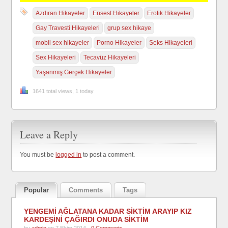
Azdıran Hikayeler
Ensest Hikayeler
Erotik Hikayeler
Gay Travesti Hikayeleri
grup sex hikaye
mobil sex hikayeler
Porno Hikayeler
Seks Hikayeleri
Sex Hikayeleri
Tecavüz Hikayeleri
Yaşanmış Gerçek Hikayeler
1641 total views, 1 today
Leave a Reply
You must be
logged in
to post a comment.
Popular
Comments
Tags
YENGEMİ AĞLATANA KADAR SİKTİM ARAYIP KIZ
KARDEŞİNİ ÇAĞIRDI ONUDA SİKTİM
by
admin
on 7 Ekim 2014 -
0 Comments